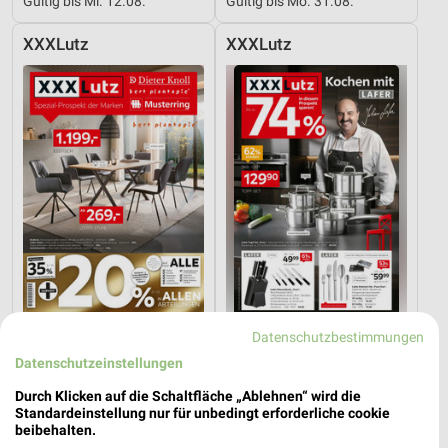
Gültig bis Mi. 12.08.
Gültig bis Mo. 31.08.
XXXLutz
XXXLutz
Datenschutzbestimmungen
18,3 km
18,3 km
Spezial-Prospekt der Marken
Angebote ab 08.08.
Datenschutzeinstellungen
Gültig bis Fr. 21.08.
Gültig bis Fr. 14.08.
Durch Klicken auf die Schaltfläche „Ablehnen“ wird die
Standardeinstellung nur für unbedingt erforderliche cookie
Zurbrüggen
XXXLutz
beibehalten.