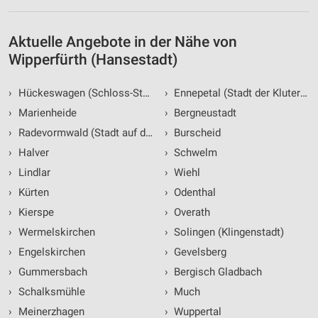
Aktuelle Angebote in der Nähe von
Wipperfürth (Hansestadt)
›
Hückeswagen (Schloss-Stadt)
›
Ennepetal (Stadt der Kluterhöh
›
Marienheide
›
Bergneustadt
›
Radevormwald (Stadt auf der Höhe)
›
Burscheid
›
Halver
›
Schwelm
›
Lindlar
›
Wiehl
›
Kürten
›
Odenthal
›
Kierspe
›
Overath
›
Wermelskirchen
›
Solingen (Klingenstadt)
›
Engelskirchen
›
Gevelsberg
›
Gummersbach
›
Bergisch Gladbach
›
Schalksmühle
›
Much
›
Meinerzhagen
›
Wuppertal