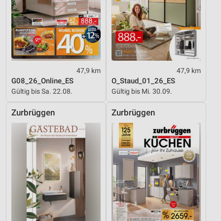
Messung der Werbeleistung
Messung der Performance von Inhalten
Analyse von Zielgruppen durch Statistiken oder
Kombinationen von Daten aus verschiedenen
47,9 km
47,9 km
Quellen
G08_26_Online_ES
O_Staud_01_26_ES
Gültig bis Sa. 22.08.
Gültig bis Mi. 30.09.
Entwicklung und Verbesserung der Angebote
Zurbrüggen
Zurbrüggen
Verwendung reduzierter Daten zur Auswahl von
Inhalten
IAB-Besonderheiten:
Verwendung genauer Standortdaten
Geräte anhand von aktiv angeforderten
Informationen identifizieren
Nicht-IAB-Verarbeitungszwecke:
Notwendig