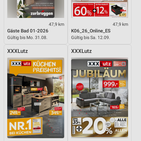
Performance
Funktional
47,9 km
47,9 km
Gäste Bad 01-2026
K06_26_Online_ES
Werbung
Gültig bis Mo. 31.08.
Gültig bis Sa. 12.09.
XXXLutz
XXXLutz