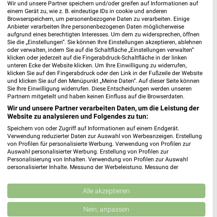
Wir und unsere Partner speichern und/oder greifen auf Informationen auf
einem Gerät zu, wie z. B. eindeutige IDs in cookie und anderen
Browserspeichern, um personenbezogene Daten zu verarbeiten. Einige
Anbieter verarbeiten Ihre personenbezogenen Daten möglicherweise
aufgrund eines berechtigten Interesses. Um dem zu widersprechen, öffnen
Sie die „Einstellungen“. Sie können Ihre Einstellungen akzeptieren, ablehnen
oder verwalten, indem Sie auf die Schaltfläche „Einstellungen verwalten“
klicken oder jederzeit auf die Fingerabdruck-Schaltfläche in der linken
unteren Ecke der Website klicken. Um Ihre Einwilligung zu widerrufen,
klicken Sie auf den Fingerabdruck oder den Link in der Fußzeile der Website
und klicken Sie auf den Menüpunkt „Meine Daten“. Auf dieser Seite können
Sie Ihre Einwilligung widerrufen. Diese Entscheidungen werden unseren
Partnern mitgeteilt und haben keinen Einfluss auf die Browserdaten.
Wir und unsere Partner verarbeiten Daten, um die Leistung der
Website zu analysieren und Folgendes zu tun:
Speichern von oder Zugriff auf Informationen auf einem Endgerät.
47,9 km
18,3 km
Verwendung reduzierter Daten zur Auswahl von Werbeanzeigen. Erstellung
Angebote ab 08.08.
Büro Spezial
von Profilen für personalisierte Werbung. Verwendung von Profilen zur
Auswahl personalisierter Werbung. Erstellung von Profilen zur
Gültig bis Sa. 29.08.
Gültig bis Fr. 14.08.
Personalisierung von Inhalten. Verwendung von Profilen zur Auswahl
personalisierter Inhalte. Messung der Werbeleistung. Messung der
XXXLutz
Zurbrüggen
Performance von Inhalten. Analyse von Zielgruppen durch Statistiken oder
Kombinationen von Daten aus verschiedenen Quellen. Entwicklung und
Verbesserung der Angebote. Verwendung reduzierter Daten zur Auswahl
Alle akzeptieren
von Inhalten.
Daten können außerhalb der Europäischen Union weitergegeben und in die
Nein, anpassen
USA gesendet werden.