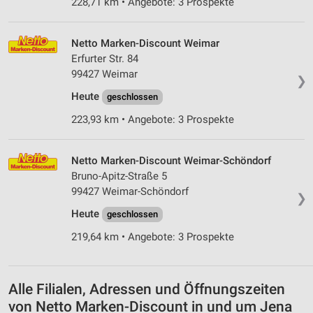
228,71 km • Angebote: 3 Prospekte
Verwendung genauer Standortdaten
Netto Marken-Discount Weimar
Geräte anhand von aktiv angeforderten
Informationen identifizieren
Erfurter Str. 84
99427 Weimar
❯
Nicht-IAB-Verarbeitungszwecke:
Heute
geschlossen
Notwendig
223,93 km • Angebote: 3 Prospekte
Performance
Funktional
Netto Marken-Discount Weimar-Schöndorf
Bruno-Apitz-Straße 5
Werbung
99427 Weimar-Schöndorf
❯
Heute
geschlossen
219,64 km • Angebote: 3 Prospekte
Alle Filialen, Adressen und Öffnungszeiten
von Netto Marken-Discount in und um Jena