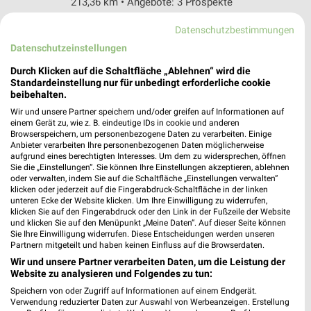
213,36 km • Angebote: 3 Prospekte
Datenschutzbestimmungen
Netto Marken-Discount Kahla
Datenschutzeinstellungen
Christian-Eckardt-Straße 2
Durch Klicken auf die Schaltfläche „Ablehnen“ wird die
07768 Kahla
❯
Standardeinstellung nur für unbedingt erforderliche cookie
beibehalten.
Heute
geschlossen
Wir und unsere Partner speichern und/oder greifen auf Informationen auf
227,75 km • Angebote: 3 Prospekte
einem Gerät zu, wie z. B. eindeutige IDs in cookie und anderen
Browserspeichern, um personenbezogene Daten zu verarbeiten. Einige
Anbieter verarbeiten Ihre personenbezogenen Daten möglicherweise
aufgrund eines berechtigten Interesses. Um dem zu widersprechen, öffnen
Netto Marken-Discount Kahla
Sie die „Einstellungen“. Sie können Ihre Einstellungen akzeptieren, ablehnen
Franz-Lehmann-Straße 6 a
oder verwalten, indem Sie auf die Schaltfläche „Einstellungen verwalten“
07768 Kahla
klicken oder jederzeit auf die Fingerabdruck-Schaltfläche in der linken
❯
unteren Ecke der Website klicken. Um Ihre Einwilligung zu widerrufen,
Heute
klicken Sie auf den Fingerabdruck oder den Link in der Fußzeile der Website
geschlossen
und klicken Sie auf den Menüpunkt „Meine Daten“. Auf dieser Seite können
Sie Ihre Einwilligung widerrufen. Diese Entscheidungen werden unseren
228,16 km • Angebote: 3 Prospekte
Partnern mitgeteilt und haben keinen Einfluss auf die Browserdaten.
Wir und unsere Partner verarbeiten Daten, um die Leistung der
Website zu analysieren und Folgendes zu tun:
Netto Marken-Discount Stadtroda
August-Bebel-Str. 10 b
Speichern von oder Zugriff auf Informationen auf einem Endgerät.
Verwendung reduzierter Daten zur Auswahl von Werbeanzeigen. Erstellung
07646 Stadtroda