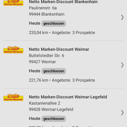
Netto Marken-Discount Blankenhain
Verwendung von Profilen zur Auswahl
Paulinenstr. 6a
personalisierter Werbung
99444 Blankenhain
❯
Erstellung von Profilen zur Personalisierung
Heute
geschlossen
von Inhalten
233,04 km • Angebote: 3 Prospekte
Verwendung von Profilen zur Auswahl
personalisierter Inhalte
Netto Marken-Discount Weimar
Messung der Werbeleistung
Buttelstedter Str. 6
99427 Weimar
❯
Messung der Performance von Inhalten
Heute
geschlossen
Analyse von Zielgruppen durch Statistiken oder
221,76 km • Angebote: 3 Prospekte
Kombinationen von Daten aus verschiedenen
Quellen
Netto Marken-Discount Weimar-Legefeld
Entwicklung und Verbesserung der Angebote
Kastanienallee 2
99428 Weimar-Legefeld
Verwendung reduzierter Daten zur Auswahl von
❯
Inhalten
Heute
geschlossen
IAB-Besonderheiten: