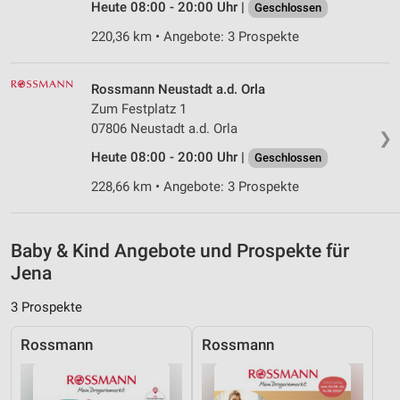
Heute 08:00 - 20:00 Uhr |
Geschlossen
Verwendung reduzierter Daten zur Auswahl von
Inhalten
220,36 km • Angebote: 3 Prospekte
IAB-Besonderheiten:
Rossmann Neustadt a.d. Orla
Verwendung genauer Standortdaten
Zum Festplatz 1
07806 Neustadt a.d. Orla
Geräte anhand von aktiv angeforderten
❯
Informationen identifizieren
Heute 08:00 - 20:00 Uhr |
Geschlossen
Nicht-IAB-Verarbeitungszwecke:
228,66 km • Angebote: 3 Prospekte
Notwendig
Performance
Baby & Kind Angebote und Prospekte für
Jena
Funktional
3 Prospekte
Werbung
Rossmann
Rossmann