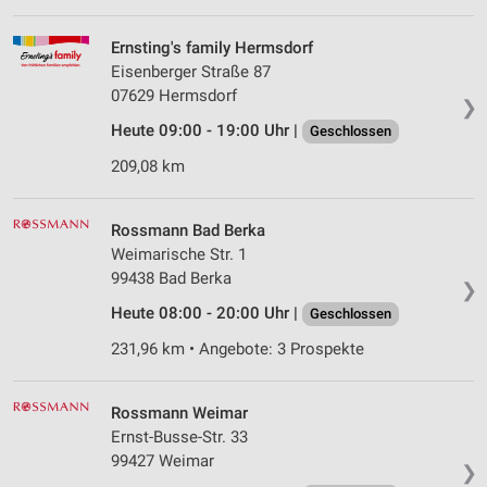
Erstellung von Profilen für personalisierte
Ernsting's family Hermsdorf
Werbung
Eisenberger Straße 87
07629 Hermsdorf
❯
Verwendung von Profilen zur Auswahl
personalisierter Werbung
Heute 09:00 - 19:00 Uhr |
Geschlossen
209,08 km
Erstellung von Profilen zur Personalisierung
von Inhalten
Rossmann Bad Berka
Verwendung von Profilen zur Auswahl
personalisierter Inhalte
Weimarische Str. 1
99438 Bad Berka
❯
Messung der Werbeleistung
Heute 08:00 - 20:00 Uhr |
Geschlossen
Messung der Performance von Inhalten
231,96 km • Angebote: 3 Prospekte
Analyse von Zielgruppen durch Statistiken oder
Kombinationen von Daten aus verschiedenen
Rossmann Weimar
Quellen
Ernst-Busse-Str. 33
99427 Weimar
Entwicklung und Verbesserung der Angebote
❯