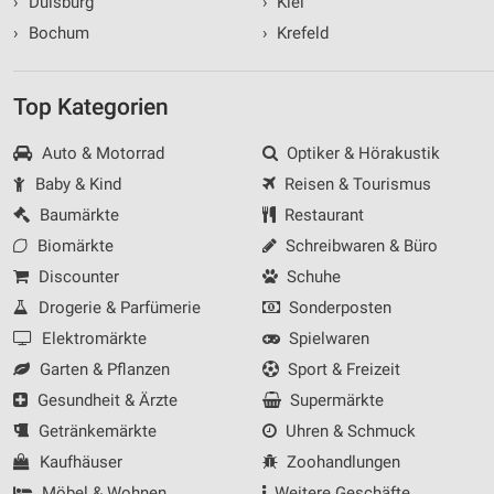
›
Duisburg
›
Kiel
›
Bochum
›
Krefeld
Top Kategorien
Auto & Motorrad
Optiker & Hörakustik
Baby & Kind
Reisen & Tourismus
Baumärkte
Restaurant
Biomärkte
Schreibwaren & Büro
Discounter
Schuhe
Drogerie & Parfümerie
Sonderposten
Elektromärkte
Spielwaren
Garten & Pflanzen
Sport & Freizeit
Gesundheit & Ärzte
Supermärkte
Getränkemärkte
Uhren & Schmuck
Kaufhäuser
Zoohandlungen
Möbel & Wohnen
Weitere Geschäfte