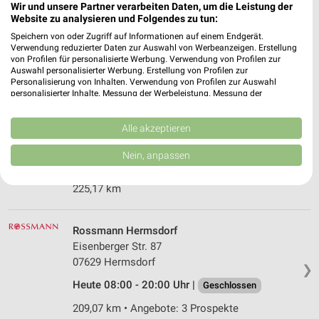
Wir und unsere Partner verarbeiten Daten, um die Leistung der
Friedensstr. 1
Website zu analysieren und Folgendes zu tun:
99423 Weimar
❯
Speichern von oder Zugriff auf Informationen auf einem Endgerät.
Heute 08:00 - 20:00 Uhr |
Geschlossen
Verwendung reduzierter Daten zur Auswahl von Werbeanzeigen. Erstellung
von Profilen für personalisierte Werbung. Verwendung von Profilen zur
222,58 km • Angebote: 3 Prospekte
Auswahl personalisierter Werbung. Erstellung von Profilen zur
Personalisierung von Inhalten. Verwendung von Profilen zur Auswahl
personalisierter Inhalte. Messung der Werbeleistung. Messung der
Performance von Inhalten. Analyse von Zielgruppen durch Statistiken oder
Ernsting's family Weimar
Kombinationen von Daten aus verschiedenen Quellen. Entwicklung und
Humboldstr. 90
Verbesserung der Angebote. Verwendung reduzierter Daten zur Auswahl
Alle akzeptieren
von Inhalten.
99425 Weimar
❯
Daten können außerhalb der Europäischen Union weitergegeben und in die
Nein, anpassen
USA gesendet werden.
Heute 09:00 - 20:00 Uhr |
Geschlossen
Ihre Einwilligung und die cookie Richtlinie gelten ausschließlich für diese
225,17 km
Website/App.
Partnerliste anzeigen (1 IAB-Anbieter)
Wir nutzen Ihre Daten für folgende Zwecke:
Rossmann Hermsdorf
IAB-Verarbeitungszwecke:
Eisenberger Str. 87
07629 Hermsdorf
Speichern von oder Zugriff auf Informationen
❯
auf einem Endgerät
Heute 08:00 - 20:00 Uhr |
Geschlossen
Verwendung reduzierter Daten zur Auswahl von
209,07 km • Angebote: 3 Prospekte
Werbeanzeigen