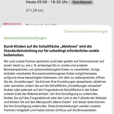
Heute 09:00 - 18:30 Uhr |
Geschlossen
211,28 km
Rossmann Apolda
Straße des Friedens 2
Datenschutzbestimmungen
99510 Apolda
Datenschutzeinstellungen
❯
Heute 08:00 - 20:00 Uhr |
Geschlossen
Durch Klicken auf die Schaltfläche „Ablehnen“ wird die
Standardeinstellung nur für unbedingt erforderliche cookie
211,39 km • Angebote: 3 Prospekte
beibehalten.
Wir und unsere Partner speichern und/oder greifen auf Informationen auf
einem Gerät zu, wie z. B. eindeutige IDs in cookie und anderen
Ernsting's family Weimar
Browserspeichern, um personenbezogene Daten zu verarbeiten. Einige
Friedensstraße 1
Anbieter verarbeiten Ihre personenbezogenen Daten möglicherweise
aufgrund eines berechtigten Interesses. Um dem zu widersprechen, öffnen
99423 Weimar
❯
Sie die „Einstellungen“. Sie können Ihre Einstellungen akzeptieren, ablehnen
oder verwalten, indem Sie auf die Schaltfläche „Einstellungen verwalten“
Heute 09:00 - 20:00 Uhr |
Geschlossen
klicken oder jederzeit auf die Fingerabdruck-Schaltfläche in der linken
unteren Ecke der Website klicken. Um Ihre Einwilligung zu widerrufen,
222,55 km
klicken Sie auf den Fingerabdruck oder den Link in der Fußzeile der Website
und klicken Sie auf den Menüpunkt „Meine Daten“. Auf dieser Seite können
Sie Ihre Einwilligung widerrufen. Diese Entscheidungen werden unseren
Partnern mitgeteilt und haben keinen Einfluss auf die Browserdaten.
Rossmann Weimar