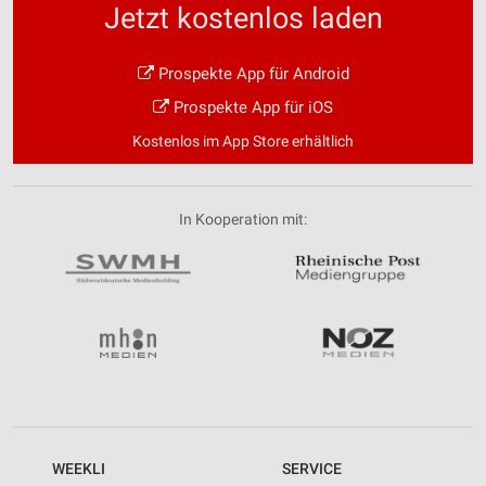
Jetzt kostenlos laden
Entwicklung und Verbesserung der Angebote
Prospekte App für Android
Verwendung reduzierter Daten zur Auswahl von
Inhalten
Prospekte App für iOS
IAB-Besonderheiten:
Kostenlos im App Store erhältlich
Verwendung genauer Standortdaten
Geräte anhand von aktiv angeforderten
In Kooperation mit:
Informationen identifizieren
Nicht-IAB-Verarbeitungszwecke:
Notwendig
Performance
Funktional
Werbung
WEEKLI
SERVICE