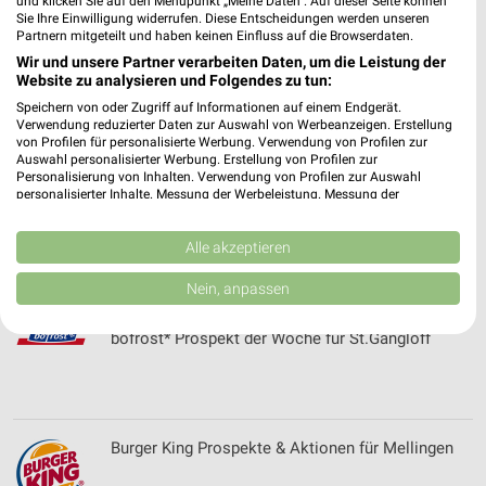
und klicken Sie auf den Menüpunkt „Meine Daten“. Auf dieser Seite können
BioMarkt Angebote & Prospekte für Jena
Sie Ihre Einwilligung widerrufen. Diese Entscheidungen werden unseren
Partnern mitgeteilt und haben keinen Einfluss auf die Browserdaten.
Wir und unsere Partner verarbeiten Daten, um die Leistung der
Website zu analysieren und Folgendes zu tun:
Speichern von oder Zugriff auf Informationen auf einem Endgerät.
Blume 2000 Prospekte und Angebote für Jena
Verwendung reduzierter Daten zur Auswahl von Werbeanzeigen. Erstellung
von Profilen für personalisierte Werbung. Verwendung von Profilen zur
Auswahl personalisierter Werbung. Erstellung von Profilen zur
Personalisierung von Inhalten. Verwendung von Profilen zur Auswahl
personalisierter Inhalte. Messung der Werbeleistung. Messung der
Performance von Inhalten. Analyse von Zielgruppen durch Statistiken oder
Blumenhaus Fritzsche Filialen & Öffnungszeiten
Kombinationen von Daten aus verschiedenen Quellen. Entwicklung und
Verbesserung der Angebote. Verwendung reduzierter Daten zur Auswahl
Alle akzeptieren
für PÖSSNEC
von Inhalten.
Daten können außerhalb der Europäischen Union weitergegeben und in die
Nein, anpassen
USA gesendet werden.
Ihre Einwilligung und die cookie Richtlinie gelten ausschließlich für diese
bofrost* Prospekt der Woche für St.Gangloff
Website/App.
Partnerliste anzeigen (1 IAB-Anbieter)
Wir nutzen Ihre Daten für folgende Zwecke:
IAB-Verarbeitungszwecke:
Burger King Prospekte & Aktionen für Mellingen
Speichern von oder Zugriff auf Informationen
auf einem Endgerät