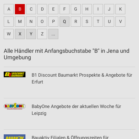
A
B
C
D
E
F
G
H
I
J
K
L
M
N
O
P
Q
R
S
T
U
V
W
X
Y
Z
...
Alle Händler mit Anfangsbuchstabe "B" in Jena und
Umgebung
B1 Discount Baumarkt Prospekte & Angebote für
Erfurt
BabyOne Angebote der aktuellen Woche für
Leipzig
Bauaktiv Filialen & Öffnungszeiten für