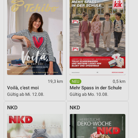
Geräte anhand von aktiv angeforderten
Informationen identifizieren
Nicht-IAB-Verarbeitungszwecke:
Notwendig
Performance
Funktional
Werbung
19,3 km
0,5 km
Voilà, c’est moi
Mehr Spass in der Schule
Gültig ab Mi. 12.08.
Gültig ab Mo. 10.08.
NKD
NKD