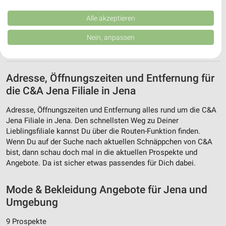
Performance von Inhalten. Analyse von Zielgruppen durch Statistiken oder
Kombinationen von Daten aus verschiedenen Quellen. Entwicklung und
Verbesserung der Angebote. Verwendung reduzierter Daten zur Auswahl
Alle akzeptieren
von Inhalten.
Daten können außerhalb der Europäischen Union weitergegeben und in die
Nein, anpassen
USA gesendet werden.
Ihre Einwilligung und die cookie Richtlinie gelten ausschließlich für diese
Website/App.
Partnerliste anzeigen (1 IAB-Anbieter)
Adresse, Öffnungszeiten und Entfernung für
Wir nutzen Ihre Daten für folgende Zwecke:
die C&A Jena Filiale in Jena
IAB-Verarbeitungszwecke:
Adresse, Öffnungszeiten und Entfernung alles rund um die C&A
Speichern von oder Zugriff auf Informationen
Jena Filiale in Jena. Den schnellsten Weg zu Deiner
auf einem Endgerät
Lieblingsfiliale kannst Du über die Routen-Funktion finden.
Wenn Du auf der Suche nach aktuellen Schnäppchen von C&A
Verwendung reduzierter Daten zur Auswahl von
bist, dann schau doch mal in die aktuellen Prospekte und
Werbeanzeigen
Angebote. Da ist sicher etwas passendes für Dich dabei.
Erstellung von Profilen für personalisierte
Werbung
Mode & Bekleidung Angebote für Jena und
Umgebung
Verwendung von Profilen zur Auswahl
personalisierter Werbung
9 Prospekte