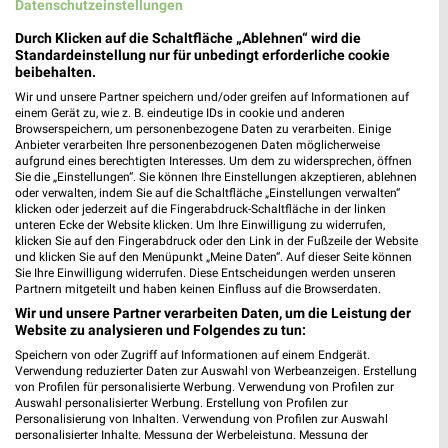
Heute 09:30 - 19:00 Uhr |
Datenschutzeinstellungen
Geöffnet
35,04 km
Durch Klicken auf die Schaltfläche „Ablehnen“ wird die
Standardeinstellung nur für unbedingt erforderliche cookie
beibehalten.
C&A Erfurt
Wir und unsere Partner speichern und/oder greifen auf Informationen auf
einem Gerät zu, wie z. B. eindeutige IDs in cookie und anderen
Grafengasse 20
Browserspeichern, um personenbezogene Daten zu verarbeiten. Einige
99084 Erfurt
Anbieter verarbeiten Ihre personenbezogenen Daten möglicherweise
❯
aufgrund eines berechtigten Interesses. Um dem zu widersprechen, öffnen
Heute 10:00 - 19:00 Uhr |
Geöffnet
Sie die „Einstellungen“. Sie können Ihre Einstellungen akzeptieren, ablehnen
oder verwalten, indem Sie auf die Schaltfläche „Einstellungen verwalten“
39,15 km
klicken oder jederzeit auf die Fingerabdruck-Schaltfläche in der linken
unteren Ecke der Website klicken. Um Ihre Einwilligung zu widerrufen,
klicken Sie auf den Fingerabdruck oder den Link in der Fußzeile der Website
und klicken Sie auf den Menüpunkt „Meine Daten“. Auf dieser Seite können
Sie Ihre Einwilligung widerrufen. Diese Entscheidungen werden unseren
Partnern mitgeteilt und haben keinen Einfluss auf die Browserdaten.
Wir und unsere Partner verarbeiten Daten, um die Leistung der
Website zu analysieren und Folgendes zu tun:
Speichern von oder Zugriff auf Informationen auf einem Endgerät.
Verwendung reduzierter Daten zur Auswahl von Werbeanzeigen. Erstellung
von Profilen für personalisierte Werbung. Verwendung von Profilen zur
Auswahl personalisierter Werbung. Erstellung von Profilen zur
Personalisierung von Inhalten. Verwendung von Profilen zur Auswahl
personalisierter Inhalte. Messung der Werbeleistung. Messung der