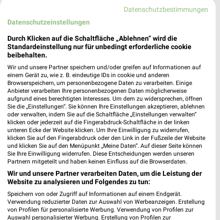
Datenschutzbestimmungen
Datenschutzeinstellungen
Durch Klicken auf die Schaltfläche „Ablehnen“ wird die
Standardeinstellung nur für unbedingt erforderliche cookie
beibehalten.
Wir und unsere Partner speichern und/oder greifen auf Informationen auf
einem Gerät zu, wie z. B. eindeutige IDs in cookie und anderen
Browserspeichern, um personenbezogene Daten zu verarbeiten. Einige
Anbieter verarbeiten Ihre personenbezogenen Daten möglicherweise
aufgrund eines berechtigten Interesses. Um dem zu widersprechen, öffnen
Sie die „Einstellungen“. Sie können Ihre Einstellungen akzeptieren, ablehnen
oder verwalten, indem Sie auf die Schaltfläche „Einstellungen verwalten“
klicken oder jederzeit auf die Fingerabdruck-Schaltfläche in der linken
Jetzt alle "Urlaub & Reisen" Themen entdecken!
unteren Ecke der Website klicken. Um Ihre Einwilligung zu widerrufen,
klicken Sie auf den Fingerabdruck oder den Link in der Fußzeile der Website
und klicken Sie auf den Menüpunkt „Meine Daten“. Auf dieser Seite können
Sie Ihre Einwilligung widerrufen. Diese Entscheidungen werden unseren
Partnern mitgeteilt und haben keinen Einfluss auf die Browserdaten.
Wir und unsere Partner verarbeiten Daten, um die Leistung der
Website zu analysieren und Folgendes zu tun:
Speichern von oder Zugriff auf Informationen auf einem Endgerät.
Verwendung reduzierter Daten zur Auswahl von Werbeanzeigen. Erstellung
von Profilen für personalisierte Werbung. Verwendung von Profilen zur
Auswahl personalisierter Werbung. Erstellung von Profilen zur