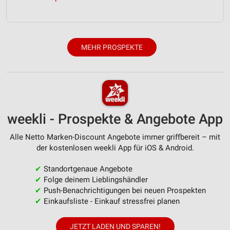
Geräte anhand von aktiv angeforderten
Informationen identifizieren
Nicht-IAB-Verarbeitungszwecke:
MEHR PROSPEKTE
Notwendig
Performance
Funktional
weekli - Prospekte & Angebote App
Werbung
Alle Netto Marken-Discount Angebote immer griffbereit – mit
der kostenlosen weekli App für iOS & Android.
✔
Standortgenaue Angebote
✔
Folge deinem Lieblingshändler
✔
Push-Benachrichtigungen bei neuen Prospekten
✔
Einkaufsliste - Einkauf stressfrei planen
JETZT LADEN UND SPAREN!