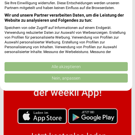
Sie Ihre Einwilligung widerrufen. Diese Entscheidungen werden unseren
Partnern mitgeteilt und haben keinen Einfluss auf die Browserdaten.
Wir und unsere Partner verarbeiten Daten, um die Leistung der
NOVA Filialen & Öffnungszeiten für Leuna OT
Website zu analysieren und Folgendes zu tun:
Günthersdorf
Speichern von oder Zugriff auf Informationen auf einem Endgerät.
Verwendung reduzierter Daten zur Auswahl von Werbeanzeigen. Erstellung
von Profilen für personalisierte Werbung. Verwendung von Profilen zur
Auswahl personalisierter Werbung. Erstellung von Profilen zur
Personalisierung von Inhalten. Verwendung von Profilen zur Auswahl
personalisierter Inhalte. Messung der Werbeleistung. Messung der
Performance von Inhalten. Analyse von Zielgruppen durch Statistiken oder
Kombinationen von Daten aus verschiedenen Quellen. Entwicklung und
Verbesserung der Angebote. Verwendung reduzierter Daten zur Auswahl
Alle akzeptieren
von Inhalten.
Noch mehr Angebote in
Daten können außerhalb der Europäischen Union weitergegeben und in die
Nein, anpassen
USA gesendet werden.
Ihre Einwilligung und die cookie Richtlinie gelten ausschließlich für diese
der weekli App!
Website/App.
Partnerliste anzeigen (1 IAB-Anbieter)
Wir nutzen Ihre Daten für folgende Zwecke:
IAB-Verarbeitungszwecke:
Speichern von oder Zugriff auf Informationen
auf einem Endgerät