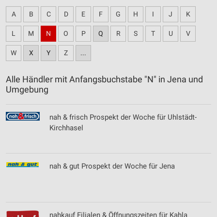
A
B
C
D
E
F
G
H
I
J
K
L
M
N
O
P
Q
R
S
T
U
V
W
X
Y
Z
...
Alle Händler mit Anfangsbuchstabe "N" in Jena und
Umgebung
nah & frisch Prospekt der Woche für Uhlstädt-
Kirchhasel
nah & gut Prospekt der Woche für Jena
nahkauf Filialen & Öffnungszeiten für Kahla