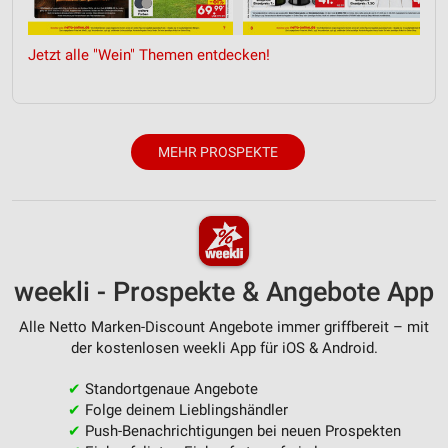
IAB-Besonderheiten:
Verwendung genauer Standortdaten
Jetzt alle "Wein" Themen entdecken!
Geräte anhand von aktiv angeforderten
Informationen identifizieren
Nicht-IAB-Verarbeitungszwecke:
MEHR PROSPEKTE
Notwendig
Performance
Funktional
weekli - Prospekte & Angebote App
Werbung
Alle Netto Marken-Discount Angebote immer griffbereit – mit
der kostenlosen weekli App für iOS & Android.
✔
Standortgenaue Angebote
✔
Folge deinem Lieblingshändler
✔
Push-Benachrichtigungen bei neuen Prospekten