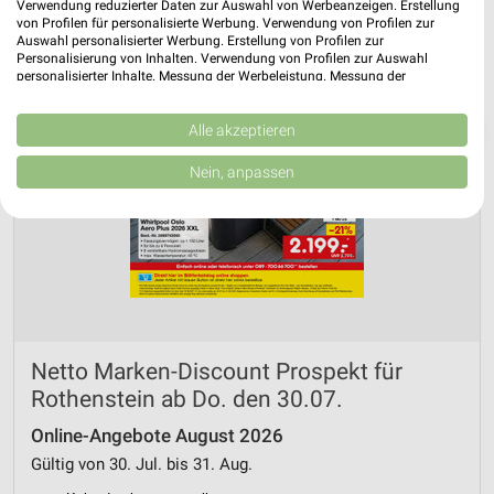
Verwendung reduzierter Daten zur Auswahl von Werbeanzeigen. Erstellung
von Profilen für personalisierte Werbung. Verwendung von Profilen zur
Auswahl personalisierter Werbung. Erstellung von Profilen zur
Personalisierung von Inhalten. Verwendung von Profilen zur Auswahl
personalisierter Inhalte. Messung der Werbeleistung. Messung der
Performance von Inhalten. Analyse von Zielgruppen durch Statistiken oder
Kombinationen von Daten aus verschiedenen Quellen. Entwicklung und
❯
Verbesserung der Angebote. Verwendung reduzierter Daten zur Auswahl
Alle akzeptieren
von Inhalten.
Daten können außerhalb der Europäischen Union weitergegeben und in die
Nein, anpassen
USA gesendet werden.
Ihre Einwilligung und die cookie Richtlinie gelten ausschließlich für diese
Website/App.
Partnerliste anzeigen (1 IAB-Anbieter)
Wir nutzen Ihre Daten für folgende Zwecke:
IAB-Verarbeitungszwecke:
Speichern von oder Zugriff auf Informationen
auf einem Endgerät
Netto Marken-Discount Prospekt für
Rothenstein ab Do. den 30.07.
Verwendung reduzierter Daten zur Auswahl von
Werbeanzeigen
Online-Angebote August 2026
Gültig von 30. Jul. bis 31. Aug.
Erstellung von Profilen für personalisierte
Werbung