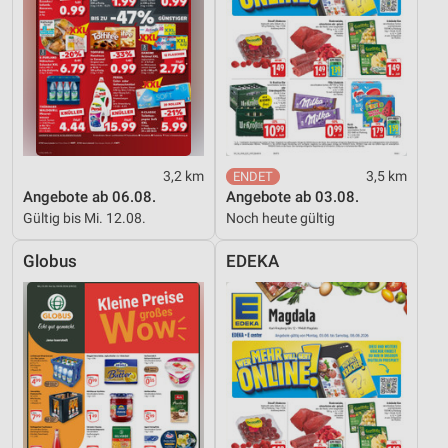
Entwicklung und Verbesserung der Angebote
Verwendung reduzierter Daten zur Auswahl von
Inhalten
IAB-Besonderheiten:
Verwendung genauer Standortdaten
Geräte anhand von aktiv angeforderten
3,2 km
3,5 km
Informationen identifizieren
Angebote ab 06.08.
Angebote ab 03.08.
Gültig bis Mi. 12.08.
Noch heute gültig
Nicht-IAB-Verarbeitungszwecke:
Notwendig
Globus
EDEKA
Performance
Funktional
Werbung