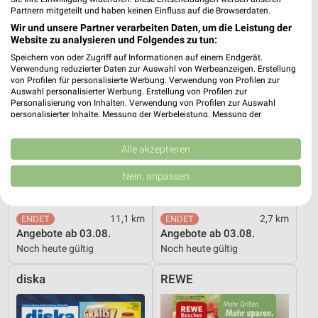
nahkauf
tegut...
Partnern mitgeteilt und haben keinen Einfluss auf die Browserdaten.
Wir und unsere Partner verarbeiten Daten, um die Leistung der
Website zu analysieren und Folgendes zu tun:
Speichern von oder Zugriff auf Informationen auf einem Endgerät.
Verwendung reduzierter Daten zur Auswahl von Werbeanzeigen. Erstellung
von Profilen für personalisierte Werbung. Verwendung von Profilen zur
Auswahl personalisierter Werbung. Erstellung von Profilen zur
Personalisierung von Inhalten. Verwendung von Profilen zur Auswahl
personalisierter Inhalte. Messung der Werbeleistung. Messung der
Performance von Inhalten. Analyse von Zielgruppen durch Statistiken oder
Kombinationen von Daten aus verschiedenen Quellen. Entwicklung und
Verbesserung der Angebote. Verwendung reduzierter Daten zur Auswahl
Alle akzeptieren
von Inhalten.
Daten können außerhalb der Europäischen Union weitergegeben und in die
Nein, anpassen
USA gesendet werden.
Ihre Einwilligung und die cookie Richtlinie gelten ausschließlich für diese
Website/App.
11,1 km
2,7 km
Partnerliste anzeigen (1 IAB-Anbieter)
Angebote ab 03.08.
Angebote ab 03.08.
Wir nutzen Ihre Daten für folgende Zwecke:
Noch heute gültig
Noch heute gültig
IAB-Verarbeitungszwecke:
diska
REWE
Speichern von oder Zugriff auf Informationen
auf einem Endgerät