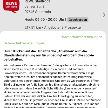
REWE Stadtroda
Jenaer Str. 3
07646 Stadtroda
❯
Heute 06:00 - 20:00 Uhr |
Geschlossen
217,51 km • Angebote: 2 Prospekte
Datenschutzbestimmungen
tegut... Kahla
Datenschutzeinstellungen
Ölwiesenweg 5
Durch Klicken auf die Schaltfläche „Ablehnen“ wird die
07768 Kahla
❯
Standardeinstellung nur für unbedingt erforderliche cookie
beibehalten.
Heute
geschlossen
Wir und unsere Partner speichern und/oder greifen auf Informationen auf
227,93 km • Angebote: 1 Prospekt
einem Gerät zu, wie z. B. eindeutige IDs in cookie und anderen
Browserspeichern, um personenbezogene Daten zu verarbeiten. Einige
Anbieter verarbeiten Ihre personenbezogenen Daten möglicherweise
aufgrund eines berechtigten Interesses. Um dem zu widersprechen, öffnen
Supermärkte Angebote und Prospekte für
Sie die „Einstellungen“. Sie können Ihre Einstellungen akzeptieren, ablehnen
oder verwalten, indem Sie auf die Schaltfläche „Einstellungen verwalten“
Jena
klicken oder jederzeit auf die Fingerabdruck-Schaltfläche in der linken
unteren Ecke der Website klicken. Um Ihre Einwilligung zu widerrufen,
klicken Sie auf den Fingerabdruck oder den Link in der Fußzeile der Website
17 Prospekte
und klicken Sie auf den Menüpunkt „Meine Daten“. Auf dieser Seite können
Sie Ihre Einwilligung widerrufen. Diese Entscheidungen werden unseren