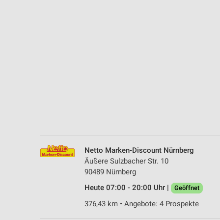
Messung der Performance von Inhalten
Analyse von Zielgruppen durch Statistiken oder Kombinationen 
Quellen
Entwicklung und Verbesserung der Angebote
Verwendung reduzierter Daten zur Auswahl von Inhalten
IAB-Besonderheiten:
Verwendung genauer Standortdaten
Geräte anhand von aktiv angeforderten Informationen identifizie
Nicht-IAB-Verarbeitungszwecke:
Netto Marken-Discount Nürnberg
Notwendig
Äußere Sulzbacher Str. 10
90489 Nürnberg
Performance
Heute 07:00 - 20:00 Uhr |
Geöffnet
Funktional
376,43 km • Angebote: 4 Prospekte
Werbung