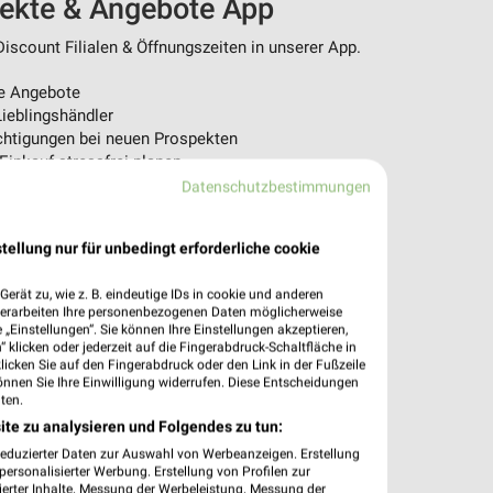
pekte & Angebote App
scount Filialen & Öffnungszeiten in unserer App.
e Angebote
ieblingshändler
htigungen bei neuen Prospekten
 Einkauf stressfrei planen
Datenschutzbestimmungen
 App jetzt laden oder QR-Code scannen.
tellung nur für unbedingt erforderliche cookie
erät zu, wie z. B. eindeutige IDs in cookie und anderen
verarbeiten Ihre personenbezogenen Daten möglicherweise
„Einstellungen“. Sie können Ihre Einstellungen akzeptieren,
 klicken oder jederzeit auf die Fingerabdruck-Schaltfläche in
klicken Sie auf den Fingerabdruck oder den Link in der Fußzeile
önnen Sie Ihre Einwilligung widerrufen. Diese Entscheidungen
ten.
ite zu analysieren und Folgendes zu tun:
reduzierter Daten zur Auswahl von Werbeanzeigen. Erstellung
ersonalisierter Werbung. Erstellung von Profilen zur
ierter Inhalte. Messung der Werbeleistung. Messung der