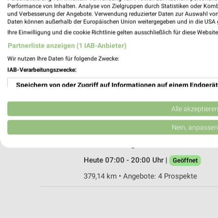
Performance von Inhalten. Analyse von Zielgruppen durch Statistiken oder Kom
und Verbesserung der Angebote. Verwendung reduzierter Daten zur Auswahl von
Daten können außerhalb der Europäischen Union weitergegeben und in die USA 
Ihre Einwilligung und die cookie Richtlinie gelten ausschließlich für diese Websit
Netto City Nürnberg
Partnerliste anzeigen (1 IAB-Anbieter)
Aufseßplatz 11
Wir nutzen Ihre Daten für folgende Zwecke:
90459 Nürnberg
IAB-Verarbeitungszwecke:
Heute 07:00 - 20:00 Uhr |
Geöffnet
Speichern von oder Zugriff auf Informationen auf einem Endgerät
378,98 km • Angebote: 4 Prospekte
Verwendung reduzierter Daten zur Auswahl von Werbeanzeigen
Alle akzeptiere
Netto City Nürnberg
Erstellung von Profilen für personalisierte Werbung
Nein, anpassen
Kopernikusplatz 5
90459 Nürnberg
Verwendung von Profilen zur Auswahl personalisierter Werbung
Heute 07:00 - 20:00 Uhr |
Geöffnet
Erstellung von Profilen zur Personalisierung von Inhalten
379,14 km • Angebote: 4 Prospekte
Verwendung von Profilen zur Auswahl personalisierter Inhalte
Messung der Werbeleistung