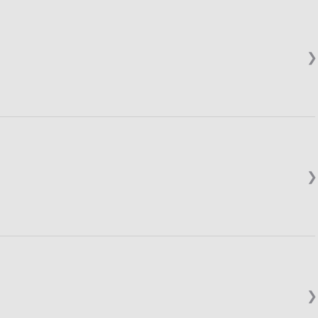
❯
❯
❯