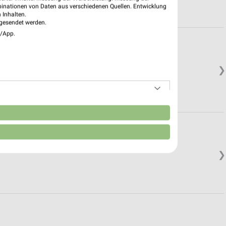
binationen von Daten aus verschiedenen Quellen. Entwicklung
 Inhalten.
gesendet werden.
e/App.
❯
n
❯