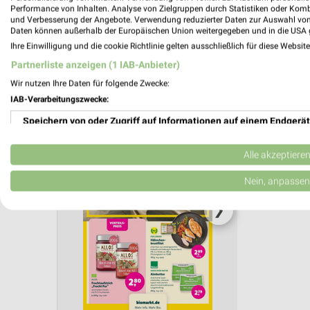
Performance von Inhalten. Analyse von Zielgruppen durch Statistiken oder Kom
und Verbesserung der Angebote. Verwendung reduzierter Daten zur Auswahl von
Aktuelle Angebote in dieser Filiale
Daten können außerhalb der Europäischen Union weitergegeben und in die USA 
Anzahl Prospekte: 1
Ihre Einwilligung und die cookie Richtlinie gelten ausschließlich für diese Websit
Letztes Prospektupdate: vor 11 Tagen
Partnerliste anzeigen (1 IAB-Anbieter)
Wir nutzen Ihre Daten für folgende Zwecke:
BioMark
IAB-Verarbeitungszwecke:
Gültig von 
Speichern von oder Zugriff auf Informationen auf einem Endgerät
📅
Kalende
Verwendung reduzierter Daten zur Auswahl von Werbeanzeigen
Alle akzeptiere
Erstellung von Profilen für personalisierte Werbung
Nein, anpassen
PROSP
Verwendung von Profilen zur Auswahl personalisierter Werbung
❯
Erstellung von Profilen zur Personalisierung von Inhalten
Verwendung von Profilen zur Auswahl personalisierter Inhalte
Messung der Werbeleistung