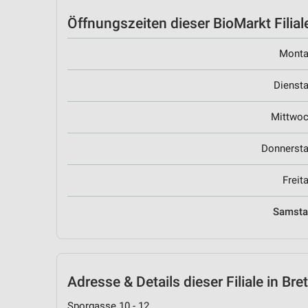
Öffnungszeiten
dieser BioMarkt Filial
Mont
Dienst
Mittwo
Donnerst
Freit
Samst
Adresse & Details
dieser Filiale in Bre
Sporgasse 10 - 12