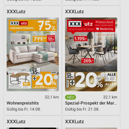
Geräte anhand von aktiv angeforderten
Informationen identifizieren
XXXLutz
XXXLutz
Nicht-IAB-Verarbeitungszwecke:
Notwendig
Performance
Funktional
Werbung
32,1 km
32,1 km
Wohnenpreishits
Spezial-Prospekt der Marken
Gültig bis Fr. 14.08.
Gültig bis Fr. 21.08.
XXXLutz
XXXLutz