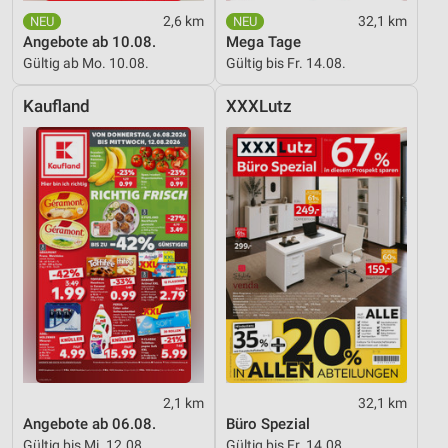
Erstellung von Profilen zur Personalisierung
2,6 km
32,1 km
von Inhalten
Angebote ab 10.08.
Mega Tage
Gültig ab Mo. 10.08.
Gültig bis Fr. 14.08.
Verwendung von Profilen zur Auswahl
personalisierter Inhalte
Kaufland
XXXLutz
Messung der Werbeleistung
Messung der Performance von Inhalten
Analyse von Zielgruppen durch Statistiken oder
Kombinationen von Daten aus verschiedenen
Quellen
Entwicklung und Verbesserung der Angebote
Verwendung reduzierter Daten zur Auswahl von
Inhalten
IAB-Besonderheiten:
2,1 km
32,1 km
Verwendung genauer Standortdaten
Angebote ab 06.08.
Büro Spezial
Gültig bis Mi. 12.08.
Gültig bis Fr. 14.08.