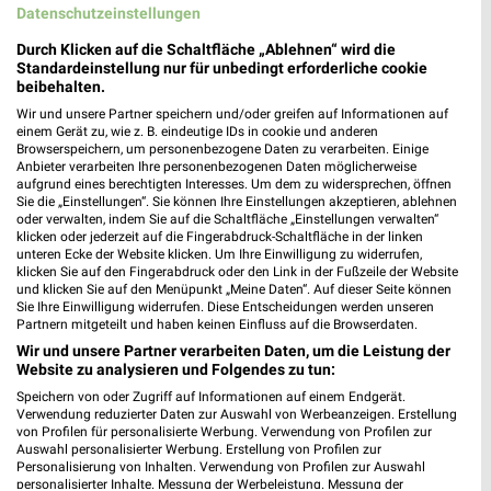
Datenschutzeinstellungen
Durch Klicken auf die Schaltfläche „Ablehnen“ wird die
Standardeinstellung nur für unbedingt erforderliche cookie
beibehalten.
Wir und unsere Partner speichern und/oder greifen auf Informationen auf
einem Gerät zu, wie z. B. eindeutige IDs in cookie und anderen
Browserspeichern, um personenbezogene Daten zu verarbeiten. Einige
Anbieter verarbeiten Ihre personenbezogenen Daten möglicherweise
2,1 km
1,6 km
aufgrund eines berechtigten Interesses. Um dem zu widersprechen, öffnen
Mo-Mi Angebote ab 10.08.
Angebote ab 10.08.
Sie die „Einstellungen“. Sie können Ihre Einstellungen akzeptieren, ablehnen
Gültig ab Mo. 10.08.
Gültig ab Mo. 10.08.
oder verwalten, indem Sie auf die Schaltfläche „Einstellungen verwalten“
klicken oder jederzeit auf die Fingerabdruck-Schaltfläche in der linken
unteren Ecke der Website klicken. Um Ihre Einwilligung zu widerrufen,
XXXLutz
XXXLutz
klicken Sie auf den Fingerabdruck oder den Link in der Fußzeile der Website
und klicken Sie auf den Menüpunkt „Meine Daten“. Auf dieser Seite können
Sie Ihre Einwilligung widerrufen. Diese Entscheidungen werden unseren
Partnern mitgeteilt und haben keinen Einfluss auf die Browserdaten.
Wir und unsere Partner verarbeiten Daten, um die Leistung der
Website zu analysieren und Folgendes zu tun:
Speichern von oder Zugriff auf Informationen auf einem Endgerät.
Verwendung reduzierter Daten zur Auswahl von Werbeanzeigen. Erstellung
von Profilen für personalisierte Werbung. Verwendung von Profilen zur
Auswahl personalisierter Werbung. Erstellung von Profilen zur
Personalisierung von Inhalten. Verwendung von Profilen zur Auswahl
personalisierter Inhalte. Messung der Werbeleistung. Messung der