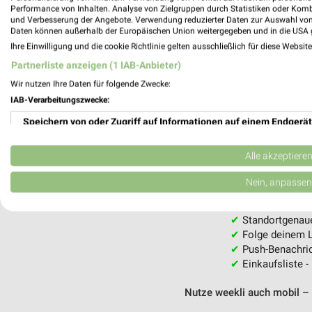
HORNBACH Hamburg - Eidelstedt
Performance von Inhalten. Analyse von Zielgruppen durch Statistiken oder Kom
und Verbesserung der Angebote. Verwendung reduzierter Daten zur Auswahl von
Holsteiner Chaussee 49
Daten können außerhalb der Europäischen Union weitergegeben und in die USA 
22523 Hamburg
Ihre Einwilligung und die cookie Richtlinie gelten ausschließlich für diese Websit
Heute 07:00 - 20:00 Uhr |
Geschlossen
Partnerliste anzeigen (1 IAB-Anbieter)
263,48 km
Wir nutzen Ihre Daten für folgende Zwecke:
IAB-Verarbeitungszwecke:
Speichern von oder Zugriff auf Informationen auf einem Endgerät
Verwendung reduzierter Daten zur Auswahl von Werbeanzeigen
Alle akzeptiere
weekli - Pros
Erstellung von Profilen für personalisierte Werbung
Nein, anpassen
Finden Sie noch mehr Baumärkte
Verwendung von Profilen zur Auswahl personalisierter Werbung
✔
Standortgenau
✔
Folge deinem L
Erstellung von Profilen zur Personalisierung von Inhalten
✔
Push-Benachric
✔
Einkaufsliste -
Verwendung von Profilen zur Auswahl personalisierter Inhalte
Nutze weekli auch mobil –
Messung der Werbeleistung