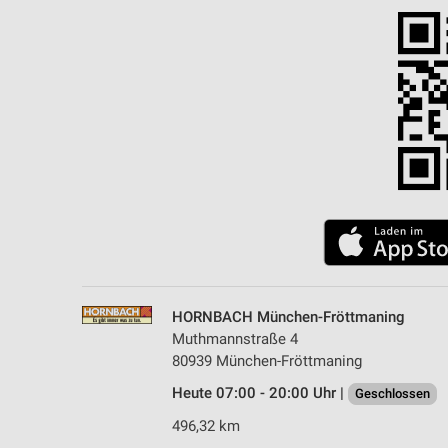
Messung der Performance von Inhalten
Analyse von Zielgruppen durch Statistiken oder Kombinationen 
Quellen
Entwicklung und Verbesserung der Angebote
Verwendung reduzierter Daten zur Auswahl von Inhalten
IAB-Besonderheiten:
Verwendung genauer Standortdaten
Geräte anhand von aktiv angeforderten Informationen identifizie
Nicht-IAB-Verarbeitungszwecke:
HORNBACH München-Fröttmaning
Notwendig
Muthmannstraße 4
80939 München-Fröttmaning
Performance
Heute 07:00 - 20:00 Uhr |
Geschlossen
Funktional
496,32 km
Werbung