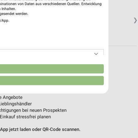
binationen von Daten aus verschiedenen Quellen. Entwicklung
 Inhalten.
gesendet werden.
❯
e/App.
n
pekte & Angebote App
 Filialen & Öffnungszeiten in unserer App.
e Angebote
ieblingshändler
htigungen bei neuen Prospekten
 Einkauf stressfrei planen
 App jetzt laden oder QR-Code scannen.