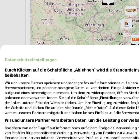
Datenschutzeinstellungen
Durch Klicken auf die Schaltfläche „Ablehnen“ wird die Standardeins
20 Filialen
beibehalten.
Wir und unsere Partner speichern und/oder greifen auf Informationen auf einem G
Browserspeichern, um personenbezogene Daten zu verarbeiten. Einige Anbieter 
HORNBACH Berlin-Bohnsdorf
aufgrund eines berechtigten Interesses. Um dem zu widersprechen, öffnen Sie die 
Gruenbergallee 279
ablehnen oder verwalten, indem Sie auf die Schaltfläche „Einstellungen verwalten“
der linken unteren Ecke der Website klicken. Um Ihre Einwilligung zu widerrufen, 
12526 Berlin-Bohnsdorf
der Website und klicken Sie auf den Menüpunkt „Meine Daten“. Auf dieser Seite k
werden unseren Partnern mitgeteilt und haben keinen Einfluss auf die Browserda
Heute 07:00 - 20:00 Uhr |
Geschlossen
Wir und unsere Partner verarbeiten Daten, um die Leistung der Webs
16,48 km
Speichern von oder Zugriff auf Informationen auf einem Endgerät. Verwendung 
von Profilen für personalisierte Werbung. Verwendung von Profilen zur Auswahl p
Personalisierung von Inhalten. Verwendung von Profilen zur Auswahl personalis