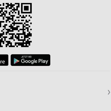
von Daten aus verschiedenen
ren
❯