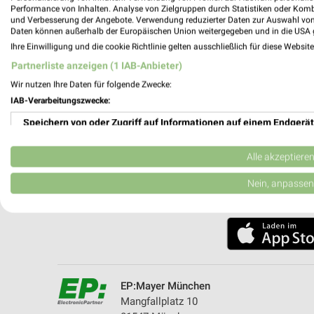
✔
Push-Benachric
Performance von Inhalten. Analyse von Zielgruppen durch Statistiken oder Kom
✔
Einkaufsliste -
und Verbesserung der Angebote. Verwendung reduzierter Daten zur Auswahl von
Daten können außerhalb der Europäischen Union weitergegeben und in die USA 
Nutze weekli auch mobil –
Ihre Einwilligung und die cookie Richtlinie gelten ausschließlich für diese Websit
Partnerliste anzeigen (1 IAB-Anbieter)
Wir nutzen Ihre Daten für folgende Zwecke:
IAB-Verarbeitungszwecke:
Speichern von oder Zugriff auf Informationen auf einem Endgerät
Verwendung reduzierter Daten zur Auswahl von Werbeanzeigen
Alle akzeptiere
Erstellung von Profilen für personalisierte Werbung
Nein, anpassen
Verwendung von Profilen zur Auswahl personalisierter Werbung
Erstellung von Profilen zur Personalisierung von Inhalten
Verwendung von Profilen zur Auswahl personalisierter Inhalte
EP:Mayer München
Messung der Werbeleistung
Mangfallplatz 10