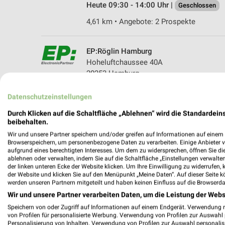
Heute 09:30 - 14:00 Uhr |
Geschlossen
4,61 km • Angebote: 2 Prospekte
EP:Röglin Hamburg
Hoheluftchaussee 40A
20253 Hamburg
Heute 10:00 - 16:00 Uhr |
Schließt in 51 M
Datenschutzeinstellungen
257,81 km • Angebote: 3 Prospekte
Durch Klicken auf die Schaltfläche „Ablehnen“ wird die Standardeins
beibehalten.
Wir und unsere Partner speichern und/oder greifen auf Informationen auf einem G
Browserspeichern, um personenbezogene Daten zu verarbeiten. Einige Anbieter 
aufgrund eines berechtigten Interesses. Um dem zu widersprechen, öffnen Sie die 
ablehnen oder verwalten, indem Sie auf die Schaltfläche „Einstellungen verwalten“
weekli - Pros
der linken unteren Ecke der Website klicken. Um Ihre Einwilligung zu widerrufen, 
der Website und klicken Sie auf den Menüpunkt „Meine Daten“. Auf dieser Seite k
werden unseren Partnern mitgeteilt und haben keinen Einfluss auf die Browserda
Finden Sie noch mehr ElectronicPar
Wir und unsere Partner verarbeiten Daten, um die Leistung der Webs
✔
Standortgenau
Speichern von oder Zugriff auf Informationen auf einem Endgerät. Verwendung 
✔
Folge deinem L
von Profilen für personalisierte Werbung. Verwendung von Profilen zur Auswahl p
Personalisierung von Inhalten. Verwendung von Profilen zur Auswahl personalis