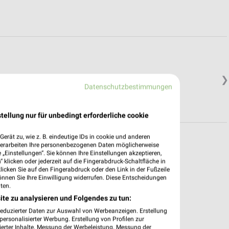
❯
Datenschutzbestimmungen
in.
tellung nur für unbedingt erforderliche cookie
erät zu, wie z. B. eindeutige IDs in cookie und anderen
verarbeiten Ihre personenbezogenen Daten möglicherweise
„Einstellungen“. Sie können Ihre Einstellungen akzeptieren,
 klicken oder jederzeit auf die Fingerabdruck-Schaltfläche in
pekte & Angebote App
klicken Sie auf den Fingerabdruck oder den Link in der Fußzeile
önnen Sie Ihre Einwilligung widerrufen. Diese Entscheidungen
ten.
tner Filialen & Öffnungszeiten in unserer App.
ite zu analysieren und Folgendes zu tun:
e Angebote
reduzierter Daten zur Auswahl von Werbeanzeigen. Erstellung
ieblingshändler
ersonalisierter Werbung. Erstellung von Profilen zur
ierter Inhalte. Messung der Werbeleistung. Messung der