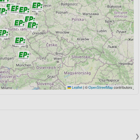
Leaflet
|
©
OpenStreetMap
contributors
❯