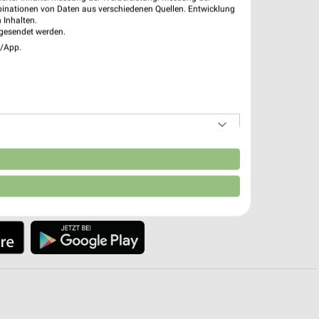
htigungen bei neuen Prospekten
binationen von Daten aus verschiedenen Quellen. Entwicklung
 Einkauf stressfrei planen
 Inhalten.
gesendet werden.
 App jetzt laden oder QR-Code scannen.
e/App.
n