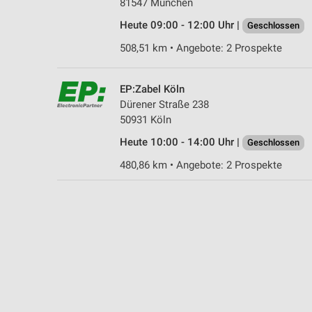
81547 München
Messung der Performance von Inhalten
Heute 09:00 - 12:00 Uhr |
Geschlossen
Analyse von Zielgruppen durch Statistiken oder Kombinationen 
508,51 km • Angebote: 2 Prospekte
Quellen
Entwicklung und Verbesserung der Angebote
EP:Zabel Köln
Dürener Straße 238
Verwendung reduzierter Daten zur Auswahl von Inhalten
50931 Köln
IAB-Besonderheiten:
Heute 10:00 - 14:00 Uhr |
Geschlossen
Verwendung genauer Standortdaten
480,86 km • Angebote: 2 Prospekte
Geräte anhand von aktiv angeforderten Informationen identifizie
Nicht-IAB-Verarbeitungszwecke:
Notwendig
Performance
Funktional
Werbung