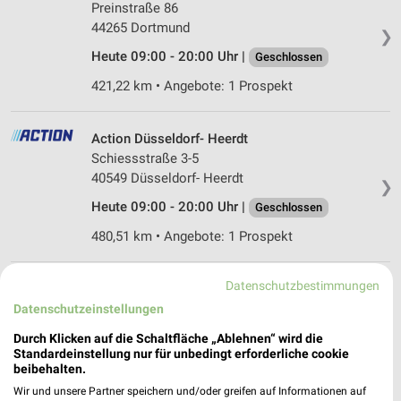
Preinstraße 86
44265 Dortmund
❯
Heute 09:00 - 20:00 Uhr |
Geschlossen
421,22 km • Angebote: 1 Prospekt
Action Düsseldorf- Heerdt
Schiessstraße 3-5
40549 Düsseldorf- Heerdt
❯
Heute 09:00 - 20:00 Uhr |
Geschlossen
480,51 km • Angebote: 1 Prospekt
Datenschutzbestimmungen
Action Essen-Frillendorf
Hubertstraße 40
Datenschutzeinstellungen
45139 Essen-Frillendorf
❯
Durch Klicken auf die Schaltfläche „Ablehnen“ wird die
Standardeinstellung nur für unbedingt erforderliche cookie
Heute 09:00 - 20:00 Uhr |
Geschlossen
beibehalten.
450,58 km • Angebote: 1 Prospekt
Wir und unsere Partner speichern und/oder greifen auf Informationen auf