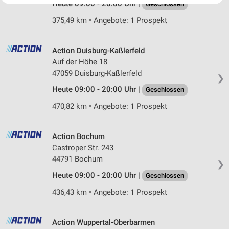
Heute 09:00 - 20:00 Uhr |
Geschlossen
Website/App.
375,49 km • Angebote: 1 Prospekt
Partnerliste anzeigen (1 IAB-Anbieter)
Wir nutzen Ihre Daten für folgende Zwecke:
IAB-Verarbeitungszwecke:
Action Duisburg-Kaßlerfeld
Auf der Höhe 18
Speichern von oder Zugriff auf Informationen
auf einem Endgerät
47059 Duisburg-Kaßlerfeld
❯
Heute 09:00 - 20:00 Uhr |
Geschlossen
Verwendung reduzierter Daten zur Auswahl von
Werbeanzeigen
470,82 km • Angebote: 1 Prospekt
Erstellung von Profilen für personalisierte
Werbung
Action Bochum
Castroper Str. 243
Verwendung von Profilen zur Auswahl
44791 Bochum
personalisierter Werbung
❯
Heute 09:00 - 20:00 Uhr |
Geschlossen
Erstellung von Profilen zur Personalisierung
von Inhalten
436,43 km • Angebote: 1 Prospekt
Verwendung von Profilen zur Auswahl
personalisierter Inhalte
Action Wuppertal-Oberbarmen