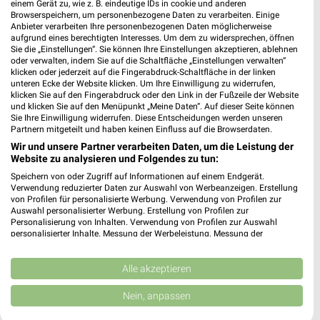
einem Gerät zu, wie z. B. eindeutige IDs in cookie und anderen
Browserspeichern, um personenbezogene Daten zu verarbeiten. Einige
Anbieter verarbeiten Ihre personenbezogenen Daten möglicherweise
Action Bremen-Gröpelingen
aufgrund eines berechtigten Interesses. Um dem zu widersprechen, öffnen
Lindenhofstraße 1-15
Sie die „Einstellungen“. Sie können Ihre Einstellungen akzeptieren, ablehnen
28237 Bremen-Gröpelingen
oder verwalten, indem Sie auf die Schaltfläche „Einstellungen verwalten“
❯
klicken oder jederzeit auf die Fingerabdruck-Schaltfläche in der linken
Heute 09:00 - 20:00 Uhr |
unteren Ecke der Website klicken. Um Ihre Einwilligung zu widerrufen,
Geschlossen
klicken Sie auf den Fingerabdruck oder den Link in der Fußzeile der Website
und klicken Sie auf den Menüpunkt „Meine Daten“. Auf dieser Seite können
319,14 km • Angebote: 1 Prospekt
Sie Ihre Einwilligung widerrufen. Diese Entscheidungen werden unseren
Partnern mitgeteilt und haben keinen Einfluss auf die Browserdaten.
Wir und unsere Partner verarbeiten Daten, um die Leistung der
Action Leipzig
Website zu analysieren und Folgendes zu tun:
Großer Marktweg 10
Speichern von oder Zugriff auf Informationen auf einem Endgerät.
04178 Leipzig
❯
Verwendung reduzierter Daten zur Auswahl von Werbeanzeigen. Erstellung
von Profilen für personalisierte Werbung. Verwendung von Profilen zur
Heute 09:00 - 20:00 Uhr |
Geschlossen
Auswahl personalisierter Werbung. Erstellung von Profilen zur
Personalisierung von Inhalten. Verwendung von Profilen zur Auswahl
152,21 km • Angebote: 1 Prospekt
personalisierter Inhalte. Messung der Werbeleistung. Messung der
Performance von Inhalten. Analyse von Zielgruppen durch Statistiken oder
Kombinationen von Daten aus verschiedenen Quellen. Entwicklung und
Verbesserung der Angebote. Verwendung reduzierter Daten zur Auswahl
Alle akzeptieren
Action Nürnberg
von Inhalten.
Äußere Bayreuther Straße 80
Daten können außerhalb der Europäischen Union weitergegeben und in die
Nein, anpassen
90491 Nürnberg
USA gesendet werden.
❯
Ihre Einwilligung und die cookie Richtlinie gelten ausschließlich für diese