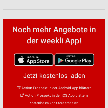
Noch mehr Angebote in
der weekli App!
Jetzt kostenlos laden
Action Prospekt in der Android App blättern
Action Prospekt in der iOS App blättern
Kostenlos im App Store erhältlich