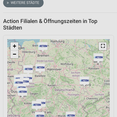
WEITERE STÄDTE
Action Filialen & Öffnungszeiten in Top
Städten
+
⛶
−