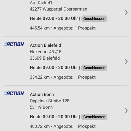
Am Diek 41
Messung der Werbeleistung
42277 Wuppertal-Oberbarmen
❯
Messung der Performance von Inhalten
Heute 09:00 - 20:00 Uhr |
Geschlossen
445,54 km • Angebote: 1 Prospekt
Analyse von Zielgruppen durch Statistiken oder
Kombinationen von Daten aus verschiedenen
Quellen
Action Bielefeld
Hakenort 45 // E
Entwicklung und Verbesserung der Angebote
33609 Bielefeld
❯
Verwendung reduzierter Daten zur Auswahl von
Heute 09:00 - 20:00 Uhr |
Geschlossen
Inhalten
334,22 km • Angebote: 1 Prospekt
IAB-Besonderheiten:
Verwendung genauer Standortdaten
Action Bonn
Geräte anhand von aktiv angeforderten
Oppelner Straße 128
Informationen identifizieren
53119 Bonn
❯
Nicht-IAB-Verarbeitungszwecke:
Heute 09:00 - 20:00 Uhr |
Geschlossen
Notwendig
480,72 km • Angebote: 1 Prospekt