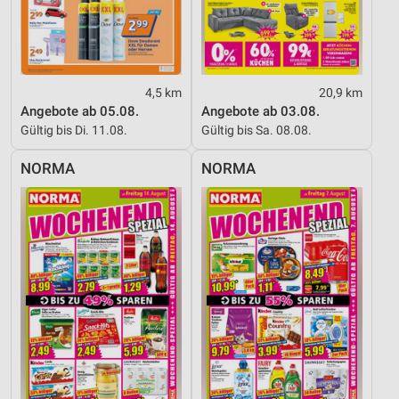
Analyse von Zielgruppen durch Statistiken oder
Kombinationen von Daten aus verschiedenen
Quellen
Entwicklung und Verbesserung der Angebote
4,5 km
20,9 km
Angebote ab 05.08.
Angebote ab 03.08.
Verwendung reduzierter Daten zur Auswahl von
Gültig bis Di. 11.08.
Gültig bis Sa. 08.08.
Inhalten
IAB-Besonderheiten:
NORMA
NORMA
Verwendung genauer Standortdaten
Geräte anhand von aktiv angeforderten
Informationen identifizieren
Nicht-IAB-Verarbeitungszwecke:
Notwendig
Performance
Funktional