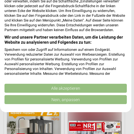
oder verwalten, indem Sie auf die Schaltfläche „Einstellungen verwalten“
klicken oder jederzeit auf die Fingerabdruck-Schaltfläche in der linken
unteren Ecke der Website klicken. Um Ihre Einwilligung zu widerrufen,
klicken Sie auf den Fingerabdruck oder den Link in der Fußzeile der Website
und klicken Sie auf den Menüpunkt „Meine Daten“. Auf dieser Seite können
Sie Ihre Einwilligung widerrufen. Diese Entscheidungen werden unseren
Partnern mitgeteilt und haben keinen Einfluss auf die Browserdaten.
Wir und unsere Partner verarbeiten Daten, um die Leistung der
Website zu analysieren und Folgendes zu tun:
Speichern von oder Zugriff auf Informationen auf einem Endgerät.
Verwendung reduzierter Daten zur Auswahl von Werbeanzeigen. Erstellung
von Profilen für personalisierte Werbung. Verwendung von Profilen zur
Auswahl personalisierter Werbung. Erstellung von Profilen zur
Personalisierung von Inhalten. Verwendung von Profilen zur Auswahl
21 km
21 km
personalisierter Inhalte. Messung der Werbeleistung. Messung der
Schlafzimmer Spezial
Bis zu 62% in diesem prospekt
Performance von Inhalten. Analyse von Zielgruppen durch Statistiken oder
Noch morgen gültig
Noch morgen gültig
Kombinationen von Daten aus verschiedenen Quellen. Entwicklung und
Verbesserung der Angebote. Verwendung reduzierter Daten zur Auswahl
Alle akzeptieren
von Inhalten.
XXXLutz
XXXLutz
Daten können außerhalb der Europäischen Union weitergegeben und in die
Nein, anpassen
USA gesendet werden.
Ihre Einwilligung und die cookie Richtlinie gelten ausschließlich für diese
Website/App.
Partnerliste anzeigen (1 IAB-Anbieter)
Wir nutzen Ihre Daten für folgende Zwecke: