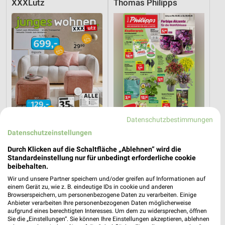
XXXLutz
Thomas Philipps
Datenschutzbestimmungen
Datenschutzeinstellungen
Durch Klicken auf die Schaltfläche „Ablehnen“ wird die
21 km
37,7 km
Standardeinstellung nur für unbedingt erforderliche cookie
Junges Wohnen
Angebote ab 03.08.
beibehalten.
Gültig bis Fr. 14.08.
Gültig bis Sa. 08.08.
Wir und unsere Partner speichern und/oder greifen auf Informationen auf
einem Gerät zu, wie z. B. eindeutige IDs in cookie und anderen
XXXLutz
XXXLutz
Browserspeichern, um personenbezogene Daten zu verarbeiten. Einige
Anbieter verarbeiten Ihre personenbezogenen Daten möglicherweise
aufgrund eines berechtigten Interesses. Um dem zu widersprechen, öffnen
Sie die „Einstellungen“. Sie können Ihre Einstellungen akzeptieren, ablehnen