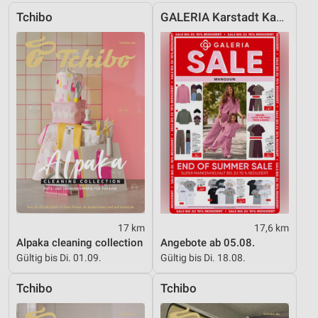
Analyse von Zielgruppen durch Statistiken oder
Tchibo
GALERIA Karstadt Kaufhof
Kombinationen von Daten aus verschiedenen
Quellen
Entwicklung und Verbesserung der Angebote
Verwendung reduzierter Daten zur Auswahl von
Inhalten
IAB-Besonderheiten:
Verwendung genauer Standortdaten
Geräte anhand von aktiv angeforderten
Informationen identifizieren
Nicht-IAB-Verarbeitungszwecke:
17 km
17,6 km
Notwendig
Alpaka cleaning collection
Angebote ab 05.08.
Gültig bis Di. 01.09.
Gültig bis Di. 18.08.
Performance
Tchibo
Tchibo
Funktional