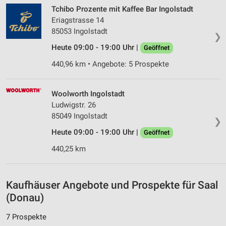
IAB-Verarbeitungszwecke:
Tchibo Prozente mit Kaffee Bar Ingolstadt
Speichern von oder Zugriff auf Informationen
Eriagstrasse 14
auf einem Endgerät
85053 Ingolstadt
❯
Verwendung reduzierter Daten zur Auswahl von
Heute 09:00 - 19:00 Uhr |
Geöffnet
Werbeanzeigen
440,96 km • Angebote: 5 Prospekte
Erstellung von Profilen für personalisierte
Werbung
Woolworth Ingolstadt
Verwendung von Profilen zur Auswahl
Ludwigstr. 26
personalisierter Werbung
85049 Ingolstadt
❯
Heute 09:00 - 19:00 Uhr |
Geöffnet
Erstellung von Profilen zur Personalisierung
von Inhalten
440,25 km
Verwendung von Profilen zur Auswahl
personalisierter Inhalte
Kaufhäuser Angebote und Prospekte für Saal
Messung der Werbeleistung
(Donau)
Messung der Performance von Inhalten
7 Prospekte