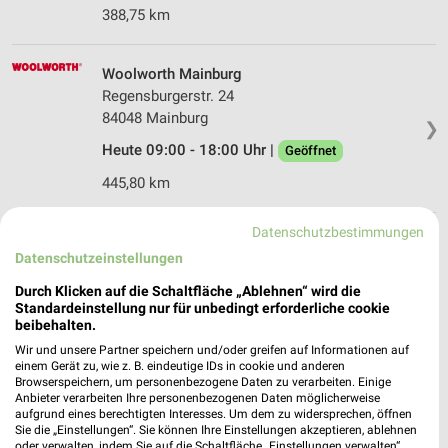
388,75 km
Woolworth Mainburg
Regensburgerstr. 24
84048 Mainburg
❯
Heute 09:00 - 18:00 Uhr |
Geöffnet
445,80 km
Datenschutzbestimmungen
Woolworth Burglengenfeld
Datenschutzeinstellungen
Regensburger Straße 64
93133 Burglengenfeld
Durch Klicken auf die Schaltfläche „Ablehnen“ wird die
❯
Standardeinstellung nur für unbedingt erforderliche cookie
Heute 09:00 - 18:00 Uhr |
Geöffnet
beibehalten.
381,55 km
Wir und unsere Partner speichern und/oder greifen auf Informationen auf
einem Gerät zu, wie z. B. eindeutige IDs in cookie und anderen
Browserspeichern, um personenbezogene Daten zu verarbeiten. Einige
Anbieter verarbeiten Ihre personenbezogenen Daten möglicherweise
Ernsting's family Burglengenfeld
aufgrund eines berechtigten Interesses. Um dem zu widersprechen, öffnen
Sie die „Einstellungen“. Sie können Ihre Einstellungen akzeptieren, ablehnen
Marktplatz 14
oder verwalten, indem Sie auf die Schaltfläche „Einstellungen verwalten“