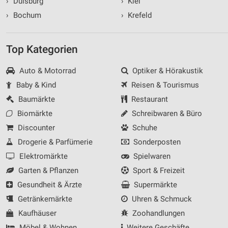
›
Duisburg
›
Kiel
›
Bochum
›
Krefeld
Top Kategorien
Auto & Motorrad
Optiker & Hörakustik
Baby & Kind
Reisen & Tourismus
Baumärkte
Restaurant
Biomärkte
Schreibwaren & Büro
Discounter
Schuhe
Drogerie & Parfümerie
Sonderposten
Elektromärkte
Spielwaren
Garten & Pflanzen
Sport & Freizeit
Gesundheit & Ärzte
Supermärkte
Getränkemärkte
Uhren & Schmuck
Kaufhäuser
Zoohandlungen
Möbel & Wohnen
Weitere Geschäfte