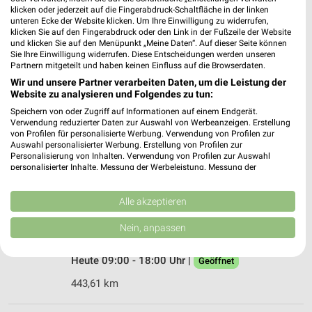
93133 Burglengenfeld
❯
klicken oder jederzeit auf die Fingerabdruck-Schaltfläche in der linken
unteren Ecke der Website klicken. Um Ihre Einwilligung zu widerrufen,
Heute 09:00 - 13:00 Uhr |
Geschlossen
klicken Sie auf den Fingerabdruck oder den Link in der Fußzeile der Website
und klicken Sie auf den Menüpunkt „Meine Daten“. Auf dieser Seite können
380,67 km
Sie Ihre Einwilligung widerrufen. Diese Entscheidungen werden unseren
Partnern mitgeteilt und haben keinen Einfluss auf die Browserdaten.
Wir und unsere Partner verarbeiten Daten, um die Leistung der
Ernsting's family Beilngries
Website zu analysieren und Folgendes zu tun:
Ringstraße 20
Speichern von oder Zugriff auf Informationen auf einem Endgerät.
92339 Beilngries
Verwendung reduzierter Daten zur Auswahl von Werbeanzeigen. Erstellung
❯
von Profilen für personalisierte Werbung. Verwendung von Profilen zur
Heute 09:00 - 16:00 Uhr |
Schließt in 34 Min.
Auswahl personalisierter Werbung. Erstellung von Profilen zur
Personalisierung von Inhalten. Verwendung von Profilen zur Auswahl
410,63 km
personalisierter Inhalte. Messung der Werbeleistung. Messung der
Performance von Inhalten. Analyse von Zielgruppen durch Statistiken oder
Kombinationen von Daten aus verschiedenen Quellen. Entwicklung und
Verbesserung der Angebote. Verwendung reduzierter Daten zur Auswahl
Alle akzeptieren
Ernsting's family Manching
von Inhalten.
Geisenfelderstraße 70-74
Daten können außerhalb der Europäischen Union weitergegeben und in die
Nein, anpassen
USA gesendet werden.
85077 Manching
❯
Ihre Einwilligung und die cookie Richtlinie gelten ausschließlich für diese
Heute 09:00 - 18:00 Uhr |
Website/App.
Geöffnet
Partnerliste anzeigen (1 IAB-Anbieter)
443,61 km
Wir nutzen Ihre Daten für folgende Zwecke: