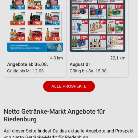
auf einem Endgerät
Verwendung reduzierter Daten zur Auswahl von
Werbeanzeigen
Erstellung von Profilen für personalisierte
Werbung
Verwendung von Profilen zur Auswahl
personalisierter Werbung
14,3 km
22,1 km
Angebote ab 06.08.
August 01
Erstellung von Profilen zur Personalisierung
Gültig bis Mi. 12.08.
Gültig bis Sa. 15.08.
von Inhalten
Verwendung von Profilen zur Auswahl
ALLE PROSPEKTE
personalisierter Inhalte
Messung der Werbeleistung
Netto Getränke-Markt Angebote für
Messung der Performance von Inhalten
Riedenburg
Analyse von Zielgruppen durch Statistiken oder
Auf dieser Seite findest Du das aktuelle Angebote und Prospekt
Kombinationen von Daten aus verschiedenen
von Netto Getränke-Markt für Riedenburg.