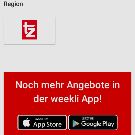
Region
Noch mehr Angebote in
der weekli App!