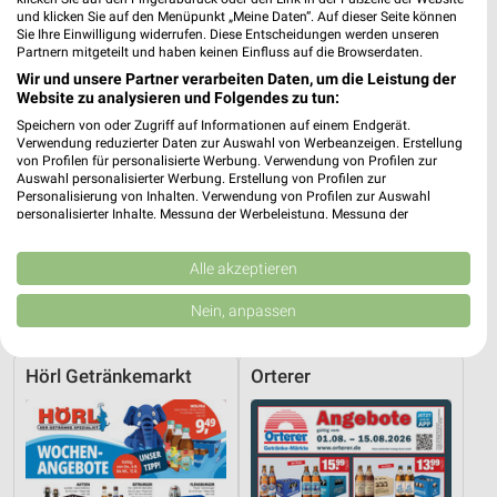
und klicken Sie auf den Menüpunkt „Meine Daten“. Auf dieser Seite können
Sie Ihre Einwilligung widerrufen. Diese Entscheidungen werden unseren
398,32 km
Partnern mitgeteilt und haben keinen Einfluss auf die Browserdaten.
Wir und unsere Partner verarbeiten Daten, um die Leistung der
Website zu analysieren und Folgendes zu tun:
Netto Getränke-Markt Angebote in Regenstauf
Speichern von oder Zugriff auf Informationen auf einem Endgerät.
Regenstauf, Deutschland
Verwendung reduzierter Daten zur Auswahl von Werbeanzeigen. Erstellung
❯
von Profilen für personalisierte Werbung. Verwendung von Profilen zur
Auswahl personalisierter Werbung. Erstellung von Profilen zur
387,34 km
Personalisierung von Inhalten. Verwendung von Profilen zur Auswahl
personalisierter Inhalte. Messung der Werbeleistung. Messung der
Performance von Inhalten. Analyse von Zielgruppen durch Statistiken oder
Kombinationen von Daten aus verschiedenen Quellen. Entwicklung und
Getränkemärkte Angebote für Riedenburg
Verbesserung der Angebote. Verwendung reduzierter Daten zur Auswahl
Alle akzeptieren
und Umgebung
von Inhalten.
Daten können außerhalb der Europäischen Union weitergegeben und in die
Nein, anpassen
USA gesendet werden.
2 Prospekte
Ihre Einwilligung und die cookie Richtlinie gelten ausschließlich für diese
Website/App.
Hörl Getränkemarkt
Orterer
Partnerliste anzeigen (1 IAB-Anbieter)
Wir nutzen Ihre Daten für folgende Zwecke:
IAB-Verarbeitungszwecke:
Speichern von oder Zugriff auf Informationen