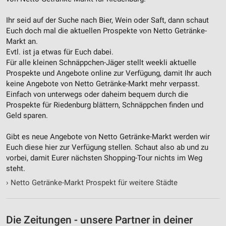
Quellen
Ihr seid auf der Suche nach Bier, Wein oder Saft, dann schaut
Entwicklung und Verbesserung der Angebote
Euch doch mal die aktuellen Prospekte von Netto Getränke-
Markt an.
Verwendung reduzierter Daten zur Auswahl von
Inhalten
Evtl. ist ja etwas für Euch dabei.
Für alle kleinen Schnäppchen-Jäger stellt weekli aktuelle
IAB-Besonderheiten:
Prospekte und Angebote online zur Verfügung, damit Ihr auch
keine Angebote von Netto Getränke-Markt mehr verpasst.
Verwendung genauer Standortdaten
Einfach von unterwegs oder daheim bequem durch die
Geräte anhand von aktiv angeforderten
Prospekte für Riedenburg blättern, Schnäppchen finden und
Informationen identifizieren
Geld sparen.
Nicht-IAB-Verarbeitungszwecke:
Gibt es neue Angebote von Netto Getränke-Markt werden wir
Notwendig
Euch diese hier zur Verfügung stellen. Schaut also ab und zu
vorbei, damit Eurer nächsten Shopping-Tour nichts im Weg
Performance
steht.
›
Netto Getränke-Markt Prospekt für weitere Städte
Funktional
Werbung
Die Zeitungen - unsere Partner in deiner