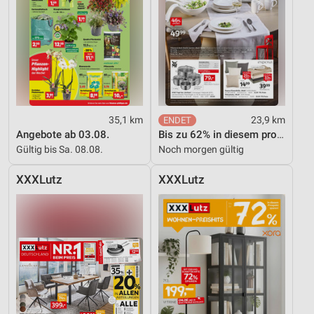
Messung der Werbeleistung
Messung der Performance von Inhalten
Analyse von Zielgruppen durch Statistiken oder
Kombinationen von Daten aus verschiedenen
Quellen
35,1 km
23,9 km
Angebote ab 03.08.
Bis zu 62% in diesem prospekt
Entwicklung und Verbesserung der Angebote
Gültig bis Sa. 08.08.
Noch morgen gültig
Verwendung reduzierter Daten zur Auswahl von
Inhalten
XXXLutz
XXXLutz
IAB-Besonderheiten:
Verwendung genauer Standortdaten
Geräte anhand von aktiv angeforderten
Informationen identifizieren
Nicht-IAB-Verarbeitungszwecke:
Notwendig