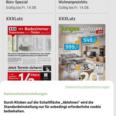
Büro Spezial
Wohnenpreishits
Gültig bis Fr. 14.08.
Gültig bis Fr. 14.08.
XXXLutz
XXXLutz
Datenschutzbestimmungen
Datenschutzeinstellungen
23,9 km
23,9 km
Badezimmer-Testerinnen
Junges Wohnen
Durch Klicken auf die Schaltfläche „Ablehnen“ wird die
Noch morgen gültig
Noch morgen gültig
Standardeinstellung nur für unbedingt erforderliche cookie
beibehalten.