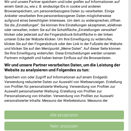
XXXLutz
XXXLutz
Wir und unsere Partner speichern und/oder greifen auf Informationen auf
einem Gerät zu, wie z. B. eindeutige IDs in cookie und anderen
Browserspeichern, um personenbezogene Daten zu verarbeiten. Einige
Anbieter verarbeiten Ihre personenbezogenen Daten möglicherweise
aufgrund eines berechtigten Interesses. Um dem zu widersprechen, öffnen
Sie die „Einstellungen“. Sie können Ihre Einstellungen akzeptieren, ablehnen
oder verwalten, indem Sie auf die Schaltfläche „Einstellungen verwalten“
klicken oder jederzeit auf die Fingerabdruck-Schaltfläche in der linken
unteren Ecke der Website klicken. Um Ihre Einwilligung zu widerrufen,
klicken Sie auf den Fingerabdruck oder den Link in der Fußzeile der Website
und klicken Sie auf den Menüpunkt „Meine Daten“. Auf dieser Seite können
Sie Ihre Einwilligung widerrufen. Diese Entscheidungen werden unseren
Partnern mitgeteilt und haben keinen Einfluss auf die Browserdaten.
Wir und unsere Partner verarbeiten Daten, um die Leistung der
Website zu analysieren und Folgendes zu tun:
Speichern von oder Zugriff auf Informationen auf einem Endgerät.
Verwendung reduzierter Daten zur Auswahl von Werbeanzeigen. Erstellung
von Profilen für personalisierte Werbung. Verwendung von Profilen zur
23,9 km
23,9 km
Auswahl personalisierter Werbung. Erstellung von Profilen zur
Wohnideen so individuell wie du!
Gartenmöbel-Abverkauf
Personalisierung von Inhalten. Verwendung von Profilen zur Auswahl
personalisierter Inhalte. Messung der Werbeleistung. Messung der
Gültig bis Fr. 14.08.
Gültig bis Fr. 28.08.
Performance von Inhalten. Analyse von Zielgruppen durch Statistiken oder
Kombinationen von Daten aus verschiedenen Quellen. Entwicklung und
XXXLutz
XXXLutz
Verbesserung der Angebote. Verwendung reduzierter Daten zur Auswahl
Alle akzeptieren
von Inhalten.
Daten können außerhalb der Europäischen Union weitergegeben und in die
Nein, anpassen
USA gesendet werden.