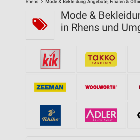
Rhens
Mode & Bekleidung Angebote, Filialen & Öff
Mode & Bekleidun
in Rhens und Um