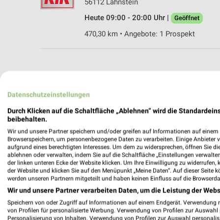
56112 Lahnstein
Heute 09:00 - 20:00 Uhr |
Geöffnet
470,30 km • Angebote: 1 Prospekt
weekli - Pros
Datenschutzeinstellungen
Finden Sie noch mehr Mode & Beklei
Durch Klicken auf die Schaltfläche „Ablehnen“ wird die Standardeins
beibehalten.
✔
Standortgenau
Wir und unsere Partner speichern und/oder greifen auf Informationen auf einem G
Browserspeichern, um personenbezogene Daten zu verarbeiten. Einige Anbieter 
✔
Folge deinem L
aufgrund eines berechtigten Interesses. Um dem zu widersprechen, öffnen Sie die 
✔
Push-Benachric
ablehnen oder verwalten, indem Sie auf die Schaltfläche „Einstellungen verwalten“
✔
Einkaufsliste -
der linken unteren Ecke der Website klicken. Um Ihre Einwilligung zu widerrufen, 
der Website und klicken Sie auf den Menüpunkt „Meine Daten“. Auf dieser Seite k
werden unseren Partnern mitgeteilt und haben keinen Einfluss auf die Browserda
Nutze weekli auch mobil –
Wir und unsere Partner verarbeiten Daten, um die Leistung der Webs
Speichern von oder Zugriff auf Informationen auf einem Endgerät. Verwendung 
von Profilen für personalisierte Werbung. Verwendung von Profilen zur Auswahl p
Personalisierung von Inhalten. Verwendung von Profilen zur Auswahl personalis