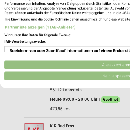
Performance von Inhalten. Analyse von Zielgruppen durch Statistiken oder Kom
und Verbesserung der Angebote. Verwendung reduzierter Daten zur Auswahl von
Daten können außerhalb der Europäischen Union weitergegeben und in die USA 
Ihre Einwilligung und die cookie Richtlinie gelten ausschließlich für diese Websit
Partnerliste anzeigen (1 IAB-Anbieter)
Wir nutzen Ihre Daten für folgende Zwecke:
IAB-Verarbeitungszwecke:
Speichern von oder Zugriff auf Informationen auf einem Endgerät
Verwendung reduzierter Daten zur Auswahl von Werbeanzeigen
Alle akzeptiere
Erstellung von Profilen für personalisierte Werbung
Nein, anpassen
Takko Fashion Lahnstein
Koblenzer Straße 25
Verwendung von Profilen zur Auswahl personalisierter Werbung
56112 Lahnstein
Erstellung von Profilen zur Personalisierung von Inhalten
Heute 09:00 - 20:00 Uhr |
Geöffnet
470,85 km
Verwendung von Profilen zur Auswahl personalisierter Inhalte
Messung der Werbeleistung
KiK Bad Ems