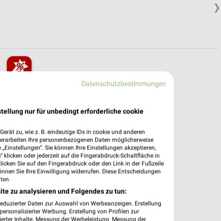
❯
Datenschutzbestimmungen
pekte & Angebote App
dung Filialen & Öffnungszeiten in unserer App.
tellung nur für unbedingt erforderliche cookie
e Angebote
erät zu, wie z. B. eindeutige IDs in cookie und anderen
verarbeiten Ihre personenbezogenen Daten möglicherweise
ieblingshändler
„Einstellungen“. Sie können Ihre Einstellungen akzeptieren,
htigungen bei neuen Prospekten
 klicken oder jederzeit auf die Fingerabdruck-Schaltfläche in
 Einkauf stressfrei planen
klicken Sie auf den Fingerabdruck oder den Link in der Fußzeile
önnen Sie Ihre Einwilligung widerrufen. Diese Entscheidungen
ten.
 App jetzt laden oder QR-Code scannen.
ite zu analysieren und Folgendes zu tun:
reduzierter Daten zur Auswahl von Werbeanzeigen. Erstellung
ersonalisierter Werbung. Erstellung von Profilen zur
ierter Inhalte. Messung der Werbeleistung. Messung der