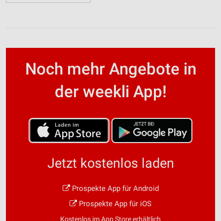
Noch mehr Angebote in
der weekli App!
Jetzt kostenlos laden
Prospekte App für Android
Prospekte App für iOS
Kostenlos im App Store erhältlich