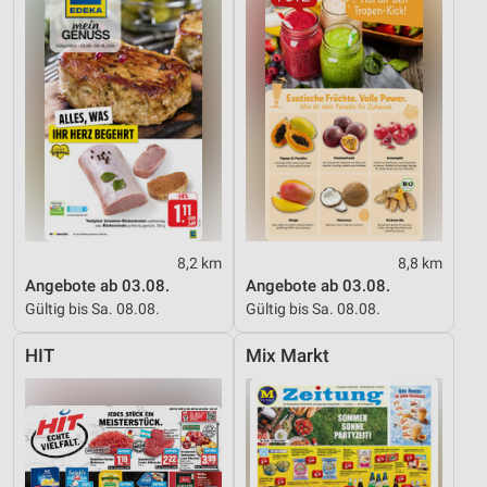
Verwendung reduzierter Daten zur Auswahl von
Inhalten
IAB-Besonderheiten:
Verwendung genauer Standortdaten
Geräte anhand von aktiv angeforderten
Informationen identifizieren
Nicht-IAB-Verarbeitungszwecke:
Notwendig
8,2 km
8,8 km
Performance
Angebote ab 03.08.
Angebote ab 03.08.
Gültig bis Sa. 08.08.
Gültig bis Sa. 08.08.
Funktional
HIT
Mix Markt
Werbung