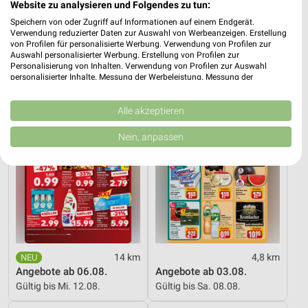
Website zu analysieren und Folgendes zu tun:
Speichern von oder Zugriff auf Informationen auf einem Endgerät.
16 Prospekte
Verwendung reduzierter Daten zur Auswahl von Werbeanzeigen. Erstellung
von Profilen für personalisierte Werbung. Verwendung von Profilen zur
Kaufland
REWE
Auswahl personalisierter Werbung. Erstellung von Profilen zur
Personalisierung von Inhalten. Verwendung von Profilen zur Auswahl
personalisierter Inhalte. Messung der Werbeleistung. Messung der
Performance von Inhalten. Analyse von Zielgruppen durch Statistiken oder
Kombinationen von Daten aus verschiedenen Quellen. Entwicklung und
Verbesserung der Angebote. Verwendung reduzierter Daten zur Auswahl
Alle akzeptieren
von Inhalten.
Daten können außerhalb der Europäischen Union weitergegeben und in die
Nein, anpassen
USA gesendet werden.
Ihre Einwilligung und die cookie Richtlinie gelten ausschließlich für diese
Website/App.
Partnerliste anzeigen (1 IAB-Anbieter)
Wir nutzen Ihre Daten für folgende Zwecke:
IAB-Verarbeitungszwecke:
Speichern von oder Zugriff auf Informationen
auf einem Endgerät
14 km
4,8 km
Angebote ab 06.08.
Angebote ab 03.08.
Verwendung reduzierter Daten zur Auswahl von
Gültig bis Mi. 12.08.
Gültig bis Sa. 08.08.
Werbeanzeigen