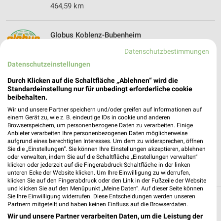
464,59 km
Globus Koblenz-Bubenheim
Jakob-Caspers-Straße 2
Datenschutzbestimmungen
56070 Koblenz-Bubenheim
❯
Datenschutzeinstellungen
Heute 08:00 - 22:00 Uhr |
Geöffnet
Durch Klicken auf die Schaltfläche „Ablehnen“ wird die
469,61 km • Angebote: 1 Prospekt
Standardeinstellung nur für unbedingt erforderliche cookie
beibehalten.
Wir und unsere Partner speichern und/oder greifen auf Informationen auf
METRO Koblenz
einem Gerät zu, wie z. B. eindeutige IDs in cookie und anderen
Browserspeichern, um personenbezogene Daten zu verarbeiten. Einige
Carl-Zeiss-Straße 6
Anbieter verarbeiten Ihre personenbezogenen Daten möglicherweise
56070 Koblenz
aufgrund eines berechtigten Interesses. Um dem zu widersprechen, öffnen
❯
Sie die „Einstellungen“. Sie können Ihre Einstellungen akzeptieren, ablehnen
Heute 06:00 - 21:00 Uhr |
Geöffnet
oder verwalten, indem Sie auf die Schaltfläche „Einstellungen verwalten“
klicken oder jederzeit auf die Fingerabdruck-Schaltfläche in der linken
469,10 km • Angebote: 6 Prospekte
unteren Ecke der Website klicken. Um Ihre Einwilligung zu widerrufen,
klicken Sie auf den Fingerabdruck oder den Link in der Fußzeile der Website
und klicken Sie auf den Menüpunkt „Meine Daten“. Auf dieser Seite können
Sie Ihre Einwilligung widerrufen. Diese Entscheidungen werden unseren
Partnern mitgeteilt und haben keinen Einfluss auf die Browserdaten.
Supermärkte Angebote und Prospekte für
Wir und unsere Partner verarbeiten Daten, um die Leistung der
Rhens