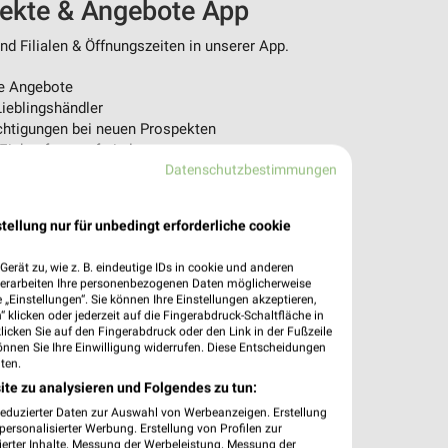
pekte & Angebote App
d Filialen & Öffnungszeiten in unserer App.
e Angebote
ieblingshändler
htigungen bei neuen Prospekten
 Einkauf stressfrei planen
Datenschutzbestimmungen
 App jetzt laden oder QR-Code scannen.
tellung nur für unbedingt erforderliche cookie
erät zu, wie z. B. eindeutige IDs in cookie und anderen
verarbeiten Ihre personenbezogenen Daten möglicherweise
„Einstellungen“. Sie können Ihre Einstellungen akzeptieren,
 klicken oder jederzeit auf die Fingerabdruck-Schaltfläche in
klicken Sie auf den Fingerabdruck oder den Link in der Fußzeile
önnen Sie Ihre Einwilligung widerrufen. Diese Entscheidungen
ten.
ite zu analysieren und Folgendes zu tun:
reduzierter Daten zur Auswahl von Werbeanzeigen. Erstellung
ersonalisierter Werbung. Erstellung von Profilen zur
ierter Inhalte. Messung der Werbeleistung. Messung der