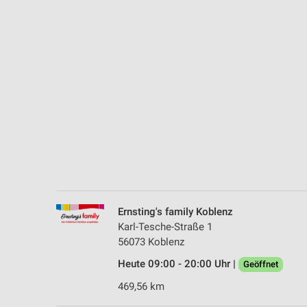
Messung der Performance von Inhalten
Analyse von Zielgruppen durch Statistiken oder Kombinationen 
Quellen
Entwicklung und Verbesserung der Angebote
Verwendung reduzierter Daten zur Auswahl von Inhalten
IAB-Besonderheiten:
Verwendung genauer Standortdaten
Geräte anhand von aktiv angeforderten Informationen identifizie
Nicht-IAB-Verarbeitungszwecke:
Ernsting's family Koblenz
Notwendig
Karl-Tesche-Straße 1
56073 Koblenz
Performance
Heute 09:00 - 20:00 Uhr |
Geöffnet
Funktional
469,56 km
Werbung