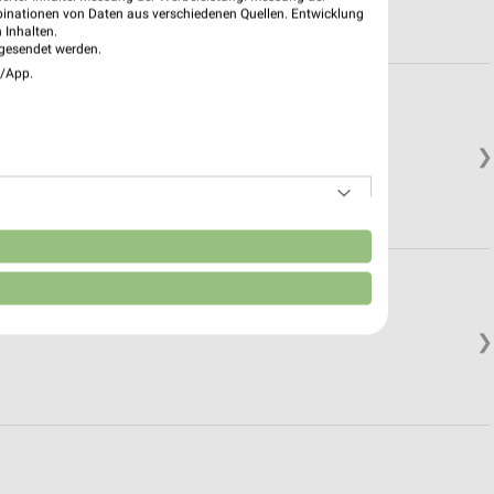
binationen von Daten aus verschiedenen Quellen. Entwicklung
 Inhalten.
gesendet werden.
e/App.
❯
n
❯