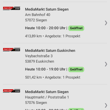
Verwendung reduzierter Daten zur Auswahl von
Werbeanzeigen
MediaMarkt Saturn Siegen
Am Bahnhof 40
Erstellung von Profilen für personalisierte
Werbung
57072 Siegen
❯
Heute 10:00 - 20:00 Uhr |
Geöffnet
Verwendung von Profilen zur Auswahl
personalisierter Werbung
413,89 km • Angebote: 1 Prospekt
Erstellung von Profilen zur Personalisierung
von Inhalten
MediaMarkt Saturn Euskirchen
Veybachstraße 3
Verwendung von Profilen zur Auswahl
53879 Euskirchen
personalisierter Inhalte
❯
Heute 10:00 - 19:00 Uhr |
Geöffnet
Messung der Werbeleistung
501,42 km • Angebote: 1 Prospekt
Messung der Performance von Inhalten
MediaMarkt Saturn Siegen
Analyse von Zielgruppen durch Statistiken oder
Kombinationen von Daten aus verschiedenen
Hauptmarkt / Poststraße 1
Quellen
57076 Siegen
❯