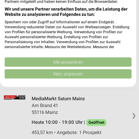
Bonner Straße 94
Partnern mitgeteilt und haben keinen Einfluss auf die Browserdaten.
53332 Bornheim-Roisdorf
Wir und unsere Partner verarbeiten Daten, um die Leistung der
❯
Website zu analysieren und Folgendes zu tun:
Heute 10:00 - 19:00 Uhr |
Geöffnet
Speichern von oder Zugriff auf Informationen auf einem Endgerät.
Verwendung reduzierter Daten zur Auswahl von Werbeanzeigen. Erstellung
482,78 km • Angebote: 1 Prospekt
von Profilen für personalisierte Werbung. Verwendung von Profilen zur
Auswahl personalisierter Werbung. Erstellung von Profilen zur
Personalisierung von Inhalten. Verwendung von Profilen zur Auswahl
MediaMarkt Saturn Mainz
personalisierter Inhalte. Messung der Werbeleistung. Messung der
Performance von Inhalten. Analyse von Zielgruppen durch Statistiken oder
Haifa Allee 1
Kombinationen von Daten aus verschiedenen Quellen. Entwicklung und
55128 Mainz
Verbesserung der Angebote. Verwendung reduzierter Daten zur Auswahl
Alle akzeptieren
❯
von Inhalten.
Heute 10:00 - 20:00 Uhr |
Geöffnet
Daten können außerhalb der Europäischen Union weitergegeben und in die
Nein, anpassen
USA gesendet werden.
458,30 km • Angebote: 1 Prospekt
Ihre Einwilligung und die cookie Richtlinie gelten ausschließlich für diese
Website/App.
Partnerliste anzeigen (1 IAB-Anbieter)
MediaMarkt Saturn Mainz
Wir nutzen Ihre Daten für folgende Zwecke:
Am Brand 41
55116 Mainz
IAB-Verarbeitungszwecke:
❯
Speichern von oder Zugriff auf Informationen
Heute 10:00 - 19:00 Uhr |
Geöffnet
auf einem Endgerät
453,57 km • Angebote: 1 Prospekt