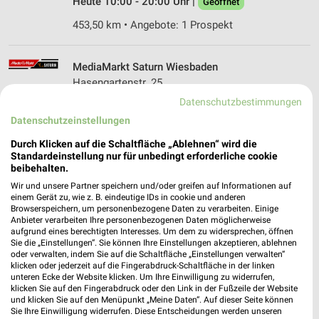
Heute 10:00 - 20:00 Uhr |
Geöffnet
453,50 km • Angebote: 1 Prospekt
MediaMarkt Saturn Wiesbaden
Hasengartenstr. 25
65189 Wiesbaden
Datenschutzbestimmungen
❯
Datenschutzeinstellungen
Heute 10:00 - 19:00 Uhr |
Geöffnet
Durch Klicken auf die Schaltfläche „Ablehnen“ wird die
450,27 km • Angebote: 1 Prospekt
Standardeinstellung nur für unbedingt erforderliche cookie
beibehalten.
MediaMarkt Saturn Bad Kreuznach
Wir und unsere Partner speichern und/oder greifen auf Informationen auf
einem Gerät zu, wie z. B. eindeutige IDs in cookie und anderen
Wöllsteiner Str. 10
Browserspeichern, um personenbezogene Daten zu verarbeiten. Einige
55543 Bad Kreuznach
Anbieter verarbeiten Ihre personenbezogenen Daten möglicherweise
❯
aufgrund eines berechtigten Interesses. Um dem zu widersprechen, öffnen
Heute 10:00 - 19:00 Uhr |
Geöffnet
Sie die „Einstellungen“. Sie können Ihre Einstellungen akzeptieren, ablehnen
oder verwalten, indem Sie auf die Schaltfläche „Einstellungen verwalten“
486,57 km • Angebote: 1 Prospekt
klicken oder jederzeit auf die Fingerabdruck-Schaltfläche in der linken
unteren Ecke der Website klicken. Um Ihre Einwilligung zu widerrufen,
klicken Sie auf den Fingerabdruck oder den Link in der Fußzeile der Website
und klicken Sie auf den Menüpunkt „Meine Daten“. Auf dieser Seite können
MediaMarkt Saturn Bornheim-Roisdorf
Sie Ihre Einwilligung widerrufen. Diese Entscheidungen werden unseren