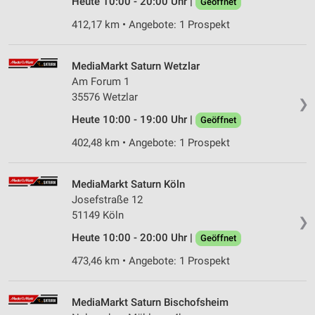
Entwicklung und Verbesserung der Angebote
Heute 10:00 - 20:00 Uhr |
Geöffnet
412,17 km • Angebote: 1 Prospekt
Verwendung reduzierter Daten zur Auswahl von
Inhalten
IAB-Besonderheiten:
MediaMarkt Saturn Wetzlar
Am Forum 1
Verwendung genauer Standortdaten
35576 Wetzlar
❯
Geräte anhand von aktiv angeforderten
Heute 10:00 - 19:00 Uhr |
Geöffnet
Informationen identifizieren
402,48 km • Angebote: 1 Prospekt
Nicht-IAB-Verarbeitungszwecke:
Notwendig
MediaMarkt Saturn Köln
Josefstraße 12
Performance
51149 Köln
❯
Funktional
Heute 10:00 - 20:00 Uhr |
Geöffnet
Werbung
473,46 km • Angebote: 1 Prospekt
MediaMarkt Saturn Bischofsheim