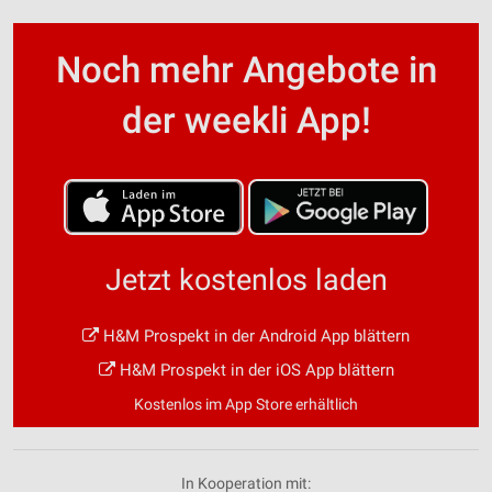
Noch mehr Angebote in
der weekli App!
Jetzt kostenlos laden
H&M Prospekt in der Android App blättern
H&M Prospekt in der iOS App blättern
Kostenlos im App Store erhältlich
In Kooperation mit: