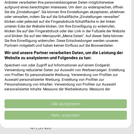
Anbieter verarbeiten Ihre personenbezogenen Daten möglicherweise
aufgrund eines berechtigten Interesses. Um dem zu widersprechen, öffnen
Sie die „Einstellungen“. Sie können Ihre Einstellungen akzeptieren, ablehnen
oder verwalten, indem Sie auf die Schaltfläche „Einstellungen verwalten“
klicken oder jederzeit auf die Fingerabdruck-Schaltfläche in der linken
unteren Ecke der Website klicken. Um Ihre Einwilligung zu widerrufen,
klicken Sie auf den Fingerabdruck oder den Link in der Fußzeile der Website
und klicken Sie auf den Menüpunkt „Meine Daten“. Auf dieser Seite können
Sie Ihre Einwilligung widerrufen. Diese Entscheidungen werden unseren
H&M Limburg
Partnern mitgeteilt und haben keinen Einfluss auf die Browserdaten.
Werner-Senger-Straße
Wir und unsere Partner verarbeiten Daten, um die Leistung der
Website zu analysieren und Folgendes zu tun:
65549 Limburg
❯
Speichern von oder Zugriff auf Informationen auf einem Endgerät.
Heute 09:30 - 18:00 Uhr |
Geöffnet
Verwendung reduzierter Daten zur Auswahl von Werbeanzeigen. Erstellung
von Profilen für personalisierte Werbung. Verwendung von Profilen zur
439,57 km
Auswahl personalisierter Werbung. Erstellung von Profilen zur
Personalisierung von Inhalten. Verwendung von Profilen zur Auswahl
personalisierter Inhalte. Messung der Werbeleistung. Messung der
Performance von Inhalten. Analyse von Zielgruppen durch Statistiken oder
H&M Bonn
Kombinationen von Daten aus verschiedenen Quellen. Entwicklung und
Am Fronhof 9
Verbesserung der Angebote. Verwendung reduzierter Daten zur Auswahl
Alle akzeptieren
53177 Bonn
von Inhalten.
❯
Daten können außerhalb der Europäischen Union weitergegeben und in die
Nein, anpassen
Heute 10:00 - 18:00 Uhr |
USA gesendet werden.
Geöffnet
Ihre Einwilligung und die cookie Richtlinie gelten ausschließlich für diese
477,51 km
Website/App.