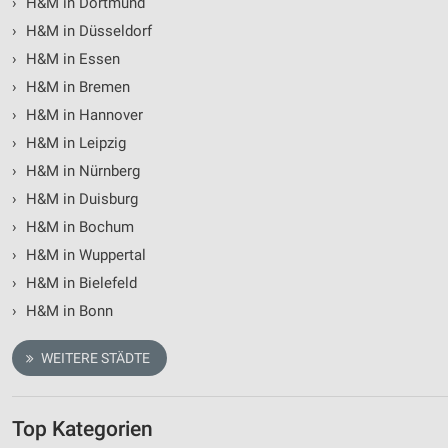
›
H&M in Dortmund
›
H&M in Düsseldorf
Messung der Performance von Inhalten
›
H&M in Essen
Analyse von Zielgruppen durch Statistiken oder
›
H&M in Bremen
Kombinationen von Daten aus verschiedenen
Quellen
›
H&M in Hannover
›
H&M in Leipzig
Entwicklung und Verbesserung der Angebote
›
H&M in Nürnberg
Verwendung reduzierter Daten zur Auswahl von
›
H&M in Duisburg
Inhalten
›
H&M in Bochum
IAB-Besonderheiten:
›
H&M in Wuppertal
Verwendung genauer Standortdaten
›
H&M in Bielefeld
›
H&M in Bonn
Geräte anhand von aktiv angeforderten
Informationen identifizieren
WEITERE STÄDTE
Nicht-IAB-Verarbeitungszwecke:
Notwendig
Top Kategorien
Performance