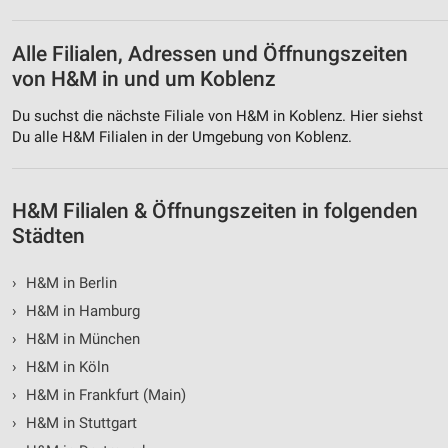
Partnerliste anzeigen (1 IAB-Anbieter)
Wir nutzen Ihre Daten für folgende Zwecke:
Alle Filialen, Adressen und Öffnungszeiten
IAB-Verarbeitungszwecke:
von H&M in und um Koblenz
Speichern von oder Zugriff auf Informationen
auf einem Endgerät
Du suchst die nächste Filiale von H&M in Koblenz. Hier siehst
Du alle H&M Filialen in der Umgebung von Koblenz.
Verwendung reduzierter Daten zur Auswahl von
Werbeanzeigen
Erstellung von Profilen für personalisierte
H&M Filialen & Öffnungszeiten in folgenden
Werbung
Städten
Verwendung von Profilen zur Auswahl
personalisierter Werbung
›
H&M in Berlin
›
H&M in Hamburg
Erstellung von Profilen zur Personalisierung
›
H&M in München
von Inhalten
›
H&M in Köln
Verwendung von Profilen zur Auswahl
›
H&M in Frankfurt (Main)
personalisierter Inhalte
›
H&M in Stuttgart
Messung der Werbeleistung