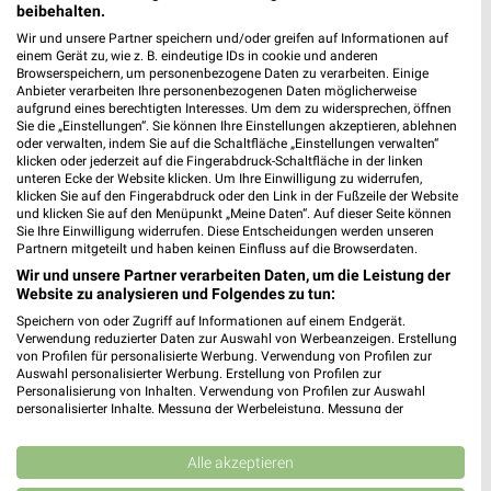
beibehalten.
Wir und unsere Partner speichern und/oder greifen auf Informationen auf
einem Gerät zu, wie z. B. eindeutige IDs in cookie und anderen
Browserspeichern, um personenbezogene Daten zu verarbeiten. Einige
Anbieter verarbeiten Ihre personenbezogenen Daten möglicherweise
aufgrund eines berechtigten Interesses. Um dem zu widersprechen, öffnen
Sie die „Einstellungen“. Sie können Ihre Einstellungen akzeptieren, ablehnen
oder verwalten, indem Sie auf die Schaltfläche „Einstellungen verwalten“
klicken oder jederzeit auf die Fingerabdruck-Schaltfläche in der linken
unteren Ecke der Website klicken. Um Ihre Einwilligung zu widerrufen,
klicken Sie auf den Fingerabdruck oder den Link in der Fußzeile der Website
und klicken Sie auf den Menüpunkt „Meine Daten“. Auf dieser Seite können
Sie Ihre Einwilligung widerrufen. Diese Entscheidungen werden unseren
4 km
4 km
Partnern mitgeteilt und haben keinen Einfluss auf die Browserdaten.
Gartenabverkauf
Spare bis zu 70%
Wir und unsere Partner verarbeiten Daten, um die Leistung der
Gültig bis Sa. 15.08.
Gültig bis Sa. 15.08.
Website zu analysieren und Folgendes zu tun:
Speichern von oder Zugriff auf Informationen auf einem Endgerät.
mömax
ROLLER
Verwendung reduzierter Daten zur Auswahl von Werbeanzeigen. Erstellung
von Profilen für personalisierte Werbung. Verwendung von Profilen zur
Auswahl personalisierter Werbung. Erstellung von Profilen zur
Personalisierung von Inhalten. Verwendung von Profilen zur Auswahl
personalisierter Inhalte. Messung der Werbeleistung. Messung der
Performance von Inhalten. Analyse von Zielgruppen durch Statistiken oder
Kombinationen von Daten aus verschiedenen Quellen. Entwicklung und
Verbesserung der Angebote. Verwendung reduzierter Daten zur Auswahl
Alle akzeptieren
von Inhalten.