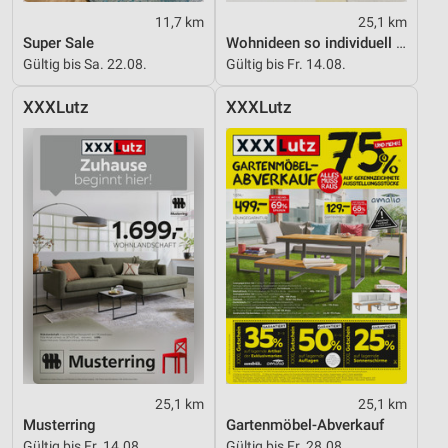
Notwendig
11,7 km
25,1 km
Super Sale
Wohnideen so individuell wie du!
Performance
Gültig bis Sa. 22.08.
Gültig bis Fr. 14.08.
Funktional
XXXLutz
XXXLutz
Werbung
25,1 km
25,1 km
Musterring
Gartenmöbel-Abverkauf
Gültig bis Fr. 14.08.
Gültig bis Fr. 28.08.