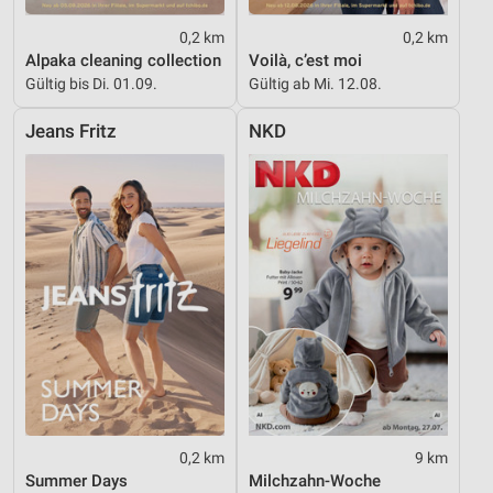
0,2 km
0,2 km
Alpaka cleaning collection
Voilà, c’est moi
Gültig bis Di. 01.09.
Gültig ab Mi. 12.08.
Jeans Fritz
NKD
0,2 km
9 km
Summer Days
Milchzahn-Woche