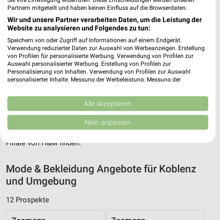
Sie Ihre Einwilligung widerrufen. Diese Entscheidungen werden unseren
Partnern mitgeteilt und haben keinen Einfluss auf die Browserdaten.
Wir und unsere Partner verarbeiten Daten, um die Leistung der
Website zu analysieren und Folgendes zu tun:
Speichern von oder Zugriff auf Informationen auf einem Endgerät.
Verwendung reduzierter Daten zur Auswahl von Werbeanzeigen. Erstellung
von Profilen für personalisierte Werbung. Verwendung von Profilen zur
Adresse, Öffnungszeiten und Route für die
Auswahl personalisierter Werbung. Erstellung von Profilen zur
H&M Filiale in Koblenz
Personalisierung von Inhalten. Verwendung von Profilen zur Auswahl
personalisierter Inhalte. Messung der Werbeleistung. Messung der
Performance von Inhalten. Analyse von Zielgruppen durch Statistiken oder
Egal ob Adresse, Öffnungszeiten oder Route, hier findest Du
Kombinationen von Daten aus verschiedenen Quellen. Entwicklung und
alles zur H&M Filiale in Koblenz. Die aktuellsten Angebote
Verbesserung der Angebote. Verwendung reduzierter Daten zur Auswahl
Alle akzeptieren
kannst Du Dir in den neuesten Prospekten anschauen. Wenn Du
von Inhalten.
Daten können außerhalb der Europäischen Union weitergegeben und in die
ein schönes Schnäppchen gefunden hast, kannst Du über die
Nein, anpassen
USA gesendet werden.
Routen-Funktion den schnellsten Weg zu Deiner Lieblings-
Ihre Einwilligung und die cookie Richtlinie gelten ausschließlich für diese
Filiale von H&M finden.
Website/App.
Partnerliste anzeigen (1 IAB-Anbieter)
Mode & Bekleidung Angebote für Koblenz
Wir nutzen Ihre Daten für folgende Zwecke:
und Umgebung
IAB-Verarbeitungszwecke:
Speichern von oder Zugriff auf Informationen
12 Prospekte
auf einem Endgerät