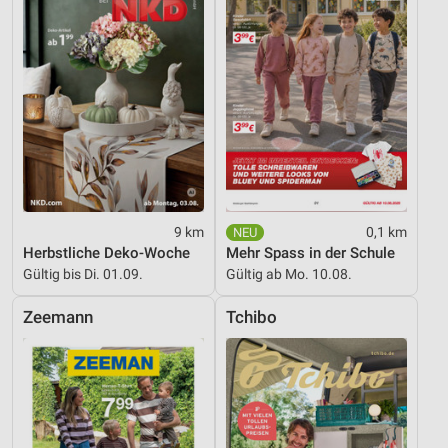
Entwicklung und Verbesserung der Angebote
Verwendung reduzierter Daten zur Auswahl von
Inhalten
IAB-Besonderheiten:
Verwendung genauer Standortdaten
Geräte anhand von aktiv angeforderten
Informationen identifizieren
Nicht-IAB-Verarbeitungszwecke:
9 km
0,1 km
Herbstliche Deko-Woche
Mehr Spass in der Schule
Notwendig
Gültig bis Di. 01.09.
Gültig ab Mo. 10.08.
Performance
Zeemann
Tchibo
Funktional
Werbung