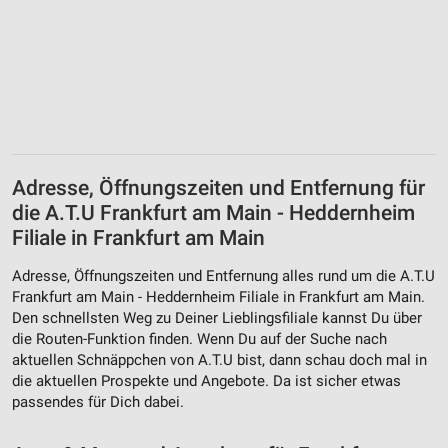
Analyse von Zielgruppen durch Statistiken oder
Kombinationen von Daten aus verschiedenen
Quellen
Entwicklung und Verbesserung der Angebote
Verwendung reduzierter Daten zur Auswahl von
Inhalten
Adresse, Öffnungszeiten und Entfernung für
IAB-Besonderheiten:
die A.T.U Frankfurt am Main - Heddernheim
Verwendung genauer Standortdaten
Filiale in Frankfurt am Main
Geräte anhand von aktiv angeforderten
Adresse, Öffnungszeiten und Entfernung alles rund um die A.T.U
Informationen identifizieren
Frankfurt am Main - Heddernheim Filiale in Frankfurt am Main.
Den schnellsten Weg zu Deiner Lieblingsfiliale kannst Du über
Nicht-IAB-Verarbeitungszwecke:
die Routen-Funktion finden. Wenn Du auf der Suche nach
Notwendig
aktuellen Schnäppchen von A.T.U bist, dann schau doch mal in
die aktuellen Prospekte und Angebote. Da ist sicher etwas
Performance
passendes für Dich dabei.
Funktional