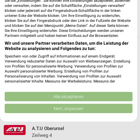
Sie die „Einstellungen“. Sie können Ihre Einstellungen akzeptieren, ablehnen
JETZT LADEN UND SPAREN!
oder verwalten, indem Sie auf die Schaltfläche „Einstellungen verwalten“
klicken oder jederzeit auf die Fingerabdruck-Schaltfläche in der linken
unteren Ecke der Website klicken. Um Ihre Einwilligung zu widerrufen,
klicken Sie auf den Fingerabdruck oder den Link in der Fußzeile der Website
und klicken Sie auf den Menüpunkt „Meine Daten“. Auf dieser Seite können
Sie Ihre Einwilligung widerrufen. Diese Entscheidungen werden unseren
Partnern mitgeteilt und haben keinen Einfluss auf die Browserdaten.
Wir und unsere Partner verarbeiten Daten, um die Leistung der
Filialen in der Umgebung
Website zu analysieren und Folgendes zu tun:
Speichern von oder Zugriff auf Informationen auf einem Endgerät.
3 Filialen
Verwendung reduzierter Daten zur Auswahl von Werbeanzeigen. Erstellung
von Profilen für personalisierte Werbung. Verwendung von Profilen zur
Auswahl personalisierter Werbung. Erstellung von Profilen zur
A.T.U Frankfurt am Main - Preungesheim
Personalisierung von Inhalten. Verwendung von Profilen zur Auswahl
personalisierter Inhalte. Messung der Werbeleistung. Messung der
Homburger Landstraße 238
Performance von Inhalten. Analyse von Zielgruppen durch Statistiken oder
60435 Frankfurt am Main
Kombinationen von Daten aus verschiedenen Quellen. Entwicklung und
❯
Verbesserung der Angebote. Verwendung reduzierter Daten zur Auswahl
Alle akzeptieren
Heute 08:00 - 18:00 Uhr |
Geschlossen
von Inhalten.
Daten können außerhalb der Europäischen Union weitergegeben und in die
Nein, anpassen
3,57 km
USA gesendet werden.
Ihre Einwilligung und die cookie Richtlinie gelten ausschließlich für diese
Website/App.
A.T.U Oberursel
Partnerliste anzeigen (1 IAB-Anbieter)
Zeilweg 4
Wir nutzen Ihre Daten für folgende Zwecke: