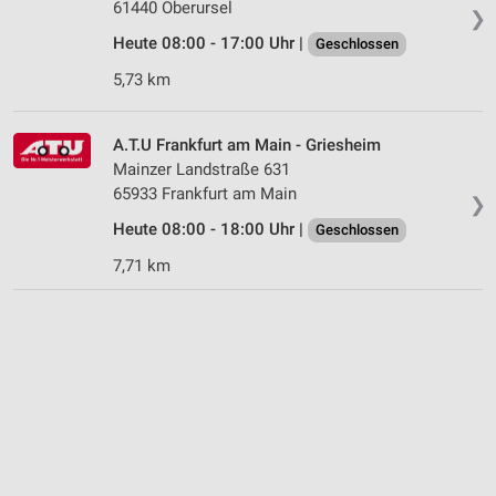
61440 Oberursel
❯
IAB-Verarbeitungszwecke:
Heute 08:00 - 17:00 Uhr |
Geschlossen
Speichern von oder Zugriff auf Informationen
auf einem Endgerät
5,73 km
Verwendung reduzierter Daten zur Auswahl von
Werbeanzeigen
A.T.U Frankfurt am Main - Griesheim
Mainzer Landstraße 631
Erstellung von Profilen für personalisierte
65933 Frankfurt am Main
❯
Werbung
Heute 08:00 - 18:00 Uhr |
Geschlossen
Verwendung von Profilen zur Auswahl
7,71 km
personalisierter Werbung
Erstellung von Profilen zur Personalisierung
von Inhalten
Verwendung von Profilen zur Auswahl
personalisierter Inhalte
Messung der Werbeleistung
Messung der Performance von Inhalten