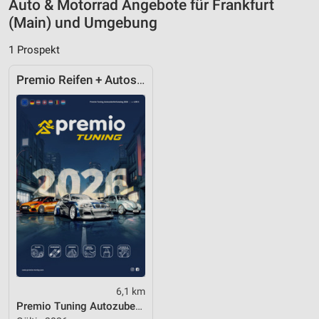
Auto & Motorrad Angebote für Frankfurt
(Main) und Umgebung
Werbung
1 Prospekt
Premio Reifen + Autoservice
6,1 km
Premio Tuning Autozubehörkatalog 2026