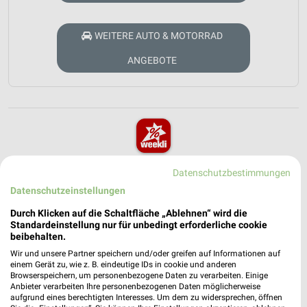
WEITERE AUTO & MOTORRAD
ANGEBOTE
weekli - Prospekte & Angebote App
Datenschutzbestimmungen
Datenschutzeinstellungen
Alle A.T.U Angebote immer griffbereit – mit der kostenlosen
weekli App für iOS & Android.
Durch Klicken auf die Schaltfläche „Ablehnen“ wird die
Standardeinstellung nur für unbedingt erforderliche cookie
beibehalten.
✔
Standortgenaue Angebote
✔
Folge deinem Lieblingshändler
Wir und unsere Partner speichern und/oder greifen auf Informationen auf
einem Gerät zu, wie z. B. eindeutige IDs in cookie und anderen
✔
Push-Benachrichtigungen bei neuen Prospekten
Browserspeichern, um personenbezogene Daten zu verarbeiten. Einige
✔
Einkaufsliste - Einkauf stressfrei planen
Anbieter verarbeiten Ihre personenbezogenen Daten möglicherweise
aufgrund eines berechtigten Interesses. Um dem zu widersprechen, öffnen