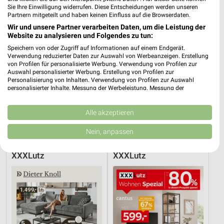
Sie Ihre Einwilligung widerrufen. Diese Entscheidungen werden unseren
Partnern mitgeteilt und haben keinen Einfluss auf die Browserdaten.
Wir und unsere Partner verarbeiten Daten, um die Leistung der
Website zu analysieren und Folgendes zu tun:
Speichern von oder Zugriff auf Informationen auf einem Endgerät.
Verwendung reduzierter Daten zur Auswahl von Werbeanzeigen. Erstellung
von Profilen für personalisierte Werbung. Verwendung von Profilen zur
Auswahl personalisierter Werbung. Erstellung von Profilen zur
Personalisierung von Inhalten. Verwendung von Profilen zur Auswahl
personalisierter Inhalte. Messung der Werbeleistung. Messung der
Performance von Inhalten. Analyse von Zielgruppen durch Statistiken oder
Kombinationen von Daten aus verschiedenen Quellen. Entwicklung und
Verbesserung der Angebote. Verwendung reduzierter Daten zur Auswahl
Alle akzeptieren
43,7 km
2 km
von Inhalten.
Hot Sommer Sale
Angebote ab 03.08.
Daten können außerhalb der Europäischen Union weitergegeben und in die
Nein, anpassen
Gültig bis Sa. 29.08.
Noch heute gültig
USA gesendet werden.
Ihre Einwilligung und die cookie Richtlinie gelten ausschließlich für diese
Website/App.
XXXLutz
XXXLutz
Partnerliste anzeigen (1 IAB-Anbieter)
Wir nutzen Ihre Daten für folgende Zwecke:
IAB-Verarbeitungszwecke:
Speichern von oder Zugriff auf Informationen
auf einem Endgerät