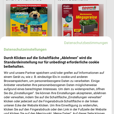
Datenschutzbestimmungen
Datenschutzeinstellungen
Durch Klicken auf die Schaltfläche „Ablehnen“ wird die
Standardeinstellung nur für unbedingt erforderliche cookie
beibehalten.
Wir und unsere Partner speichern und/oder greifen auf Informationen auf
16 km
1,9 km
einem Gerät zu, wie z. B. eindeutige IDs in cookie und anderen
Sommer Knaller
Angebote ab 08.08.
Browserspeichern, um personenbezogene Daten zu verarbeiten. Einige
Noch heute gültig
Gültig bis Fr. 14.08.
Anbieter verarbeiten Ihre personenbezogenen Daten möglicherweise
aufgrund eines berechtigten Interesses. Um dem zu widersprechen, öffnen
Sie die „Einstellungen“. Sie können Ihre Einstellungen akzeptieren, ablehnen
Opti Wohnwelt
PENNY
oder verwalten, indem Sie auf die Schaltfläche „Einstellungen verwalten“
klicken oder jederzeit auf die Fingerabdruck-Schaltfläche in der linken
unteren Ecke der Website klicken. Um Ihre Einwilligung zu widerrufen,
klicken Sie auf den Fingerabdruck oder den Link in der Fußzeile der Website
und klicken Sie auf den Menüpunkt „Meine Daten“. Auf dieser Seite können