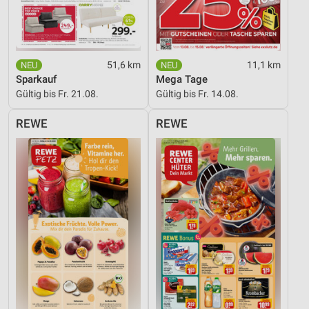
Entwicklung und Verbesserung der Angebote
Verwendung reduzierter Daten zur Auswahl von
Inhalten
51,6 km
11,1 km
Sparkauf
Mega Tage
IAB-Besonderheiten:
Gültig bis Fr. 21.08.
Gültig bis Fr. 14.08.
Verwendung genauer Standortdaten
REWE
REWE
Geräte anhand von aktiv angeforderten
Informationen identifizieren
Nicht-IAB-Verarbeitungszwecke:
Notwendig
Performance
Funktional
Werbung