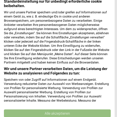
Standardeinstellung nur für unbedingt erforderliche cookie
beibehalten.
Wir und unsere Partner speichern und/oder greifen auf Informationen auf
einem Gerät zu, wie z. B. eindeutige IDs in cookie und anderen
Browserspeichern, um personenbezogene Daten zu verarbeiten. Einige
Anbieter verarbeiten Ihre personenbezogenen Daten möglicherweise
aufgrund eines berechtigten Interesses. Um dem zu widersprechen, öffnen
Sie die „Einstellungen“. Sie können Ihre Einstellungen akzeptieren, ablehnen
oder verwalten, indem Sie auf die Schaltfläche „Einstellungen verwalten“
klicken oder jederzeit auf die Fingerabdruck-Schaltfläche in der linken
unteren Ecke der Website klicken. Um Ihre Einwilligung zu widerrufen,
MEHR PROSPEKTE
klicken Sie auf den Fingerabdruck oder den Link in der Fußzeile der Website
und klicken Sie auf den Menüpunkt „Meine Daten“. Auf dieser Seite können
Sie Ihre Einwilligung widerrufen. Diese Entscheidungen werden unseren
Partnern mitgeteilt und haben keinen Einfluss auf die Browserdaten.
Wir und unsere Partner verarbeiten Daten, um die Leistung der
Website zu analysieren und Folgendes zu tun:
Speichern von oder Zugriff auf Informationen auf einem Endgerät.
weekli - Prospekte & Angebote App
Verwendung reduzierter Daten zur Auswahl von Werbeanzeigen. Erstellung
von Profilen für personalisierte Werbung. Verwendung von Profilen zur
Auswahl personalisierter Werbung. Erstellung von Profilen zur
Alle PENNY Angebote immer griffbereit – mit der kostenlosen
Personalisierung von Inhalten. Verwendung von Profilen zur Auswahl
weekli App für iOS & Android.
personalisierter Inhalte. Messung der Werbeleistung. Messung der
Performance von Inhalten. Analyse von Zielgruppen durch Statistiken oder
Kombinationen von Daten aus verschiedenen Quellen. Entwicklung und
✔
Standortgenaue Angebote
Verbesserung der Angebote. Verwendung reduzierter Daten zur Auswahl
Alle akzeptieren
✔
Folge deinem Lieblingshändler