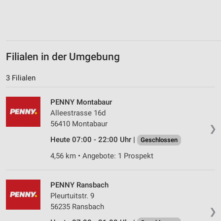
Verwendung von Profilen zur Auswahl
personalisierter Inhalte
Messung der Werbeleistung
Filialen in der Umgebung
Messung der Performance von Inhalten
3 Filialen
Analyse von Zielgruppen durch Statistiken oder
Kombinationen von Daten aus verschiedenen
Quellen
PENNY Montabaur
Alleestrasse 16d
Entwicklung und Verbesserung der Angebote
56410 Montabaur
❯
Verwendung reduzierter Daten zur Auswahl von
Heute 07:00 - 22:00 Uhr |
Geschlossen
Inhalten
4,56 km • Angebote: 1 Prospekt
IAB-Besonderheiten:
Verwendung genauer Standortdaten
PENNY Ransbach
Pleurtuitstr. 9
Geräte anhand von aktiv angeforderten
Informationen identifizieren
56235 Ransbach
❯