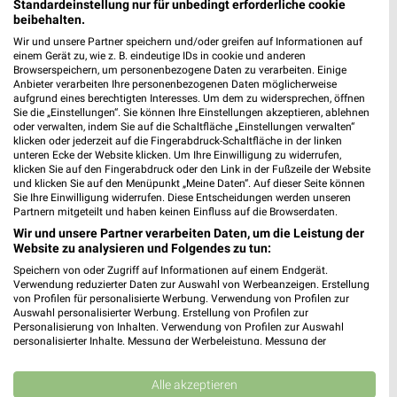
Standardeinstellung nur für unbedingt erforderliche cookie
beibehalten.
Wir und unsere Partner speichern und/oder greifen auf Informationen auf
einem Gerät zu, wie z. B. eindeutige IDs in cookie und anderen
Browserspeichern, um personenbezogene Daten zu verarbeiten. Einige
Anbieter verarbeiten Ihre personenbezogenen Daten möglicherweise
aufgrund eines berechtigten Interesses. Um dem zu widersprechen, öffnen
Sie die „Einstellungen“. Sie können Ihre Einstellungen akzeptieren, ablehnen
oder verwalten, indem Sie auf die Schaltfläche „Einstellungen verwalten“
klicken oder jederzeit auf die Fingerabdruck-Schaltfläche in der linken
unteren Ecke der Website klicken. Um Ihre Einwilligung zu widerrufen,
MEHR PROSPEKTE
klicken Sie auf den Fingerabdruck oder den Link in der Fußzeile der Website
und klicken Sie auf den Menüpunkt „Meine Daten“. Auf dieser Seite können
Sie Ihre Einwilligung widerrufen. Diese Entscheidungen werden unseren
Partnern mitgeteilt und haben keinen Einfluss auf die Browserdaten.
Wir und unsere Partner verarbeiten Daten, um die Leistung der
Website zu analysieren und Folgendes zu tun:
Speichern von oder Zugriff auf Informationen auf einem Endgerät.
weekli - Prospekte & Angebote App
Verwendung reduzierter Daten zur Auswahl von Werbeanzeigen. Erstellung
von Profilen für personalisierte Werbung. Verwendung von Profilen zur
Auswahl personalisierter Werbung. Erstellung von Profilen zur
Alle REWE Angebote immer griffbereit – mit der kostenlosen
Personalisierung von Inhalten. Verwendung von Profilen zur Auswahl
weekli App für iOS & Android.
personalisierter Inhalte. Messung der Werbeleistung. Messung der
Performance von Inhalten. Analyse von Zielgruppen durch Statistiken oder
Kombinationen von Daten aus verschiedenen Quellen. Entwicklung und
✔
Standortgenaue Angebote
Verbesserung der Angebote. Verwendung reduzierter Daten zur Auswahl
Alle akzeptieren
✔
Folge deinem Lieblingshändler