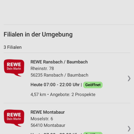
Verwendung von Profilen zur Auswahl
personalisierter Inhalte
Messung der Werbeleistung
Filialen in der Umgebung
Messung der Performance von Inhalten
3 Filialen
Analyse von Zielgruppen durch Statistiken oder
Kombinationen von Daten aus verschiedenen
Quellen
REWE Ransbach / Baumbach
Rheinstr. 78
Entwicklung und Verbesserung der Angebote
56235 Ransbach / Baumbach
❯
Verwendung reduzierter Daten zur Auswahl von
Heute 07:00 - 22:00 Uhr |
Geöffnet
Inhalten
4,57 km • Angebote: 2 Prospekte
IAB-Besonderheiten:
Verwendung genauer Standortdaten
REWE Montabaur
Moselstr. 6
Geräte anhand von aktiv angeforderten
Informationen identifizieren
56410 Montabaur
❯