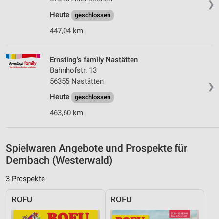
❯
Heute
geschlossen
Analyse von Zielgruppen durch Statistiken oder
Kombinationen von Daten aus verschiedenen
447,04 km
Quellen
Entwicklung und Verbesserung der Angebote
Ernsting's family Nastätten
Bahnhofstr. 13
Verwendung reduzierter Daten zur Auswahl von
56355 Nastätten
Inhalten
❯
Heute
geschlossen
IAB-Besonderheiten:
463,60 km
Verwendung genauer Standortdaten
Geräte anhand von aktiv angeforderten
Informationen identifizieren
Spielwaren Angebote und Prospekte für
Dernbach (Westerwald)
Nicht-IAB-Verarbeitungszwecke:
Notwendig
3 Prospekte
Performance
ROFU
ROFU
Funktional