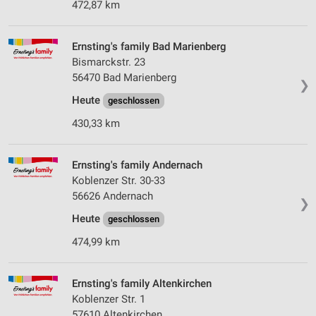
Wir nutzen Ihre Daten für folgende Zwecke:
472,87 km
IAB-Verarbeitungszwecke:
Speichern von oder Zugriff auf Informationen
Ernsting's family Bad Marienberg
auf einem Endgerät
Bismarckstr. 23
56470 Bad Marienberg
Verwendung reduzierter Daten zur Auswahl von
❯
Werbeanzeigen
Heute
geschlossen
Erstellung von Profilen für personalisierte
430,33 km
Werbung
Verwendung von Profilen zur Auswahl
Ernsting's family Andernach
personalisierter Werbung
Koblenzer Str. 30-33
56626 Andernach
❯
Erstellung von Profilen zur Personalisierung
von Inhalten
Heute
geschlossen
474,99 km
Verwendung von Profilen zur Auswahl
personalisierter Inhalte
Ernsting's family Altenkirchen
Messung der Werbeleistung
Koblenzer Str. 1
57610 Altenkirchen
Messung der Performance von Inhalten