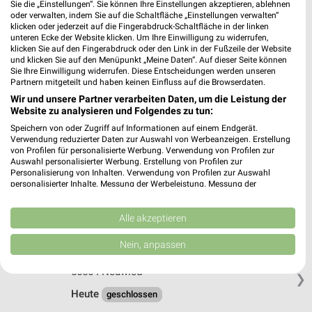
Sie die „Einstellungen“. Sie können Ihre Einstellungen akzeptieren, ablehnen
Ernsting's family Neuwied
oder verwalten, indem Sie auf die Schaltfläche „Einstellungen verwalten“
Heddesdorfer Straße 11
klicken oder jederzeit auf die Fingerabdruck-Schaltfläche in der linken
56564 Neuwied
unteren Ecke der Website klicken. Um Ihre Einwilligung zu widerrufen,
❯
klicken Sie auf den Fingerabdruck oder den Link in der Fußzeile der Website
Heute
und klicken Sie auf den Menüpunkt „Meine Daten“. Auf dieser Seite können
geschlossen
Sie Ihre Einwilligung widerrufen. Diese Entscheidungen werden unseren
472,31 km
Partnern mitgeteilt und haben keinen Einfluss auf die Browserdaten.
Wir und unsere Partner verarbeiten Daten, um die Leistung der
Website zu analysieren und Folgendes zu tun:
Ernsting's family Hachenburg
Speichern von oder Zugriff auf Informationen auf einem Endgerät.
Saynstraße 37
Verwendung reduzierter Daten zur Auswahl von Werbeanzeigen. Erstellung
von Profilen für personalisierte Werbung. Verwendung von Profilen zur
57627 Hachenburg
❯
Auswahl personalisierter Werbung. Erstellung von Profilen zur
Personalisierung von Inhalten. Verwendung von Profilen zur Auswahl
Heute
geschlossen
personalisierter Inhalte. Messung der Werbeleistung. Messung der
Performance von Inhalten. Analyse von Zielgruppen durch Statistiken oder
437,90 km
Kombinationen von Daten aus verschiedenen Quellen. Entwicklung und
Verbesserung der Angebote. Verwendung reduzierter Daten zur Auswahl
Alle akzeptieren
von Inhalten.
Daten können außerhalb der Europäischen Union weitergegeben und in die
Ernsting's family Neuwied
Nein, anpassen
USA gesendet werden.
Mittelstraße 16
Ihre Einwilligung und die cookie Richtlinie gelten ausschließlich für diese
56564 Neuwied
Website/App.
❯
Heute
geschlossen
Partnerliste anzeigen (1 IAB-Anbieter)