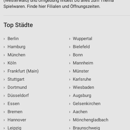
(Westerwald) und Umgebung findest Du alles zum Thema
Spielwaren. Finde hier Filialen und Öffnungszeiten.
Top Städte
›
Berlin
›
Wuppertal
›
Hamburg
›
Bielefeld
›
München
›
Bonn
›
Köln
›
Mannheim
›
Frankfurt (Main)
›
Münster
›
Stuttgart
›
Karlsruhe
›
Dortmund
›
Wiesbaden
›
Düsseldorf
›
Augsburg
›
Essen
›
Gelsenkirchen
›
Bremen
›
Aachen
›
Hannover
›
Mönchengladbach
›
Leipzig
›
Braunschweig