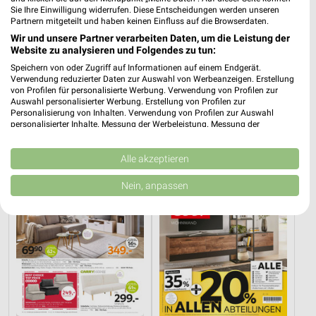
Sie Ihre Einwilligung widerrufen. Diese Entscheidungen werden unseren
Partnern mitgeteilt und haben keinen Einfluss auf die Browserdaten.
Wir und unsere Partner verarbeiten Daten, um die Leistung der
Website zu analysieren und Folgendes zu tun:
2 km
1,9 km
Speichern von oder Zugriff auf Informationen auf einem Endgerät.
Angebote ab 03.08.
Angebote ab 01.08.
Verwendung reduzierter Daten zur Auswahl von Werbeanzeigen. Erstellung
von Profilen für personalisierte Werbung. Verwendung von Profilen zur
Noch morgen gültig
Noch heute gültig
Auswahl personalisierter Werbung. Erstellung von Profilen zur
Personalisierung von Inhalten. Verwendung von Profilen zur Auswahl
XXXLutz
XXXLutz
personalisierter Inhalte. Messung der Werbeleistung. Messung der
Performance von Inhalten. Analyse von Zielgruppen durch Statistiken oder
Kombinationen von Daten aus verschiedenen Quellen. Entwicklung und
Verbesserung der Angebote. Verwendung reduzierter Daten zur Auswahl
Alle akzeptieren
von Inhalten.
Daten können außerhalb der Europäischen Union weitergegeben und in die
Nein, anpassen
USA gesendet werden.
Ihre Einwilligung und die cookie Richtlinie gelten ausschließlich für diese
Website/App.
Partnerliste anzeigen (1 IAB-Anbieter)
Wir nutzen Ihre Daten für folgende Zwecke:
IAB-Verarbeitungszwecke:
Speichern von oder Zugriff auf Informationen
auf einem Endgerät