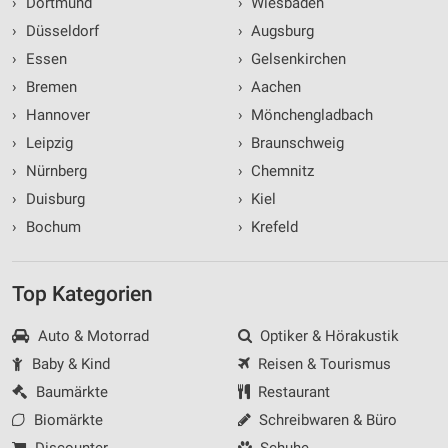
›
Dortmund
›
Wiesbaden
›
Düsseldorf
›
Augsburg
›
Essen
›
Gelsenkirchen
›
Bremen
›
Aachen
›
Hannover
›
Mönchengladbach
›
Leipzig
›
Braunschweig
›
Nürnberg
›
Chemnitz
›
Duisburg
›
Kiel
›
Bochum
›
Krefeld
Top Kategorien
Auto & Motorrad
Optiker & Hörakustik
Baby & Kind
Reisen & Tourismus
Baumärkte
Restaurant
Biomärkte
Schreibwaren & Büro
Discounter
Schuhe