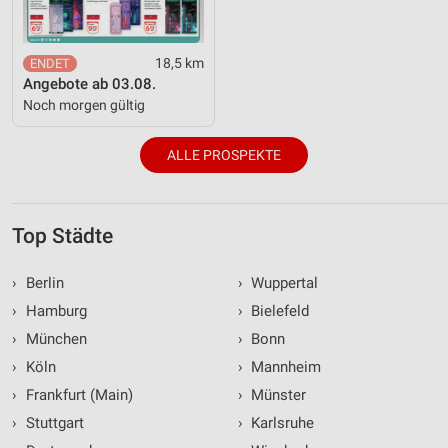
18,5 km
Angebote ab 03.08.
Noch morgen gültig
ALLE PROSPEKTE
Top Städte
›
Berlin
›
Wuppertal
›
Hamburg
›
Bielefeld
›
München
›
Bonn
›
Köln
›
Mannheim
›
Frankfurt (Main)
›
Münster
›
Stuttgart
›
Karlsruhe