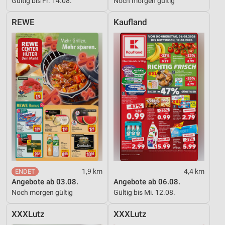
Gültig bis Fr. 14.08.
Noch morgen gültig
Entwicklung und Verbesserung der Angebote
REWE
Kaufland
Verwendung reduzierter Daten zur Auswahl von
Inhalten
IAB-Besonderheiten:
Verwendung genauer Standortdaten
Geräte anhand von aktiv angeforderten
Informationen identifizieren
Nicht-IAB-Verarbeitungszwecke:
Notwendig
Performance
1,9 km
4,4 km
Funktional
Angebote ab 03.08.
Angebote ab 06.08.
Noch morgen gültig
Gültig bis Mi. 12.08.
Werbung
XXXLutz
XXXLutz