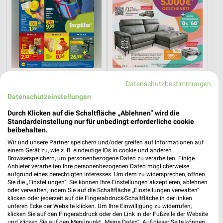
2,5 km
43,7 km
Datenschutzbestimmungen
Angebote ab 03.08.
Hot Sommer Sale
Datenschutzeinstellungen
Noch morgen gültig
Gültig bis Sa. 29.08.
Durch Klicken auf die Schaltfläche „Ablehnen“ wird die
PENNY
toom Baumarkt
Standardeinstellung nur für unbedingt erforderliche cookie
beibehalten.
Wir und unsere Partner speichern und/oder greifen auf Informationen auf
einem Gerät zu, wie z. B. eindeutige IDs in cookie und anderen
Browserspeichern, um personenbezogene Daten zu verarbeiten. Einige
Anbieter verarbeiten Ihre personenbezogenen Daten möglicherweise
aufgrund eines berechtigten Interesses. Um dem zu widersprechen, öffnen
Sie die „Einstellungen“. Sie können Ihre Einstellungen akzeptieren, ablehnen
oder verwalten, indem Sie auf die Schaltfläche „Einstellungen verwalten“
klicken oder jederzeit auf die Fingerabdruck-Schaltfläche in der linken
unteren Ecke der Website klicken. Um Ihre Einwilligung zu widerrufen,
klicken Sie auf den Fingerabdruck oder den Link in der Fußzeile der Website
und klicken Sie auf den Menüpunkt „Meine Daten“. Auf dieser Seite können