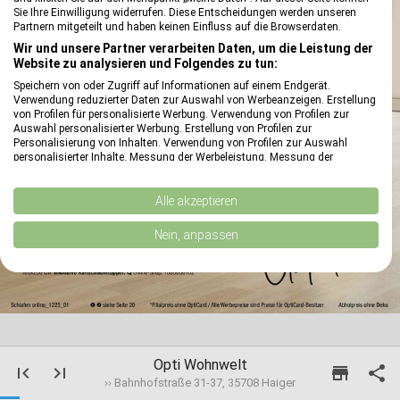
Sie Ihre Einwilligung widerrufen. Diese Entscheidungen werden unseren
Partnern mitgeteilt und haben keinen Einfluss auf die Browserdaten.
Wir und unsere Partner verarbeiten Daten, um die Leistung der
Website zu analysieren und Folgendes zu tun:
Speichern von oder Zugriff auf Informationen auf einem Endgerät.
Verwendung reduzierter Daten zur Auswahl von Werbeanzeigen. Erstellung
von Profilen für personalisierte Werbung. Verwendung von Profilen zur
Auswahl personalisierter Werbung. Erstellung von Profilen zur
reply
Personalisierung von Inhalten. Verwendung von Profilen zur Auswahl
personalisierter Inhalte. Messung der Werbeleistung. Messung der
Performance von Inhalten. Analyse von Zielgruppen durch Statistiken oder
Kombinationen von Daten aus verschiedenen Quellen. Entwicklung und
Verbesserung der Angebote. Verwendung reduzierter Daten zur Auswahl
Alle akzeptieren
von Inhalten.
Daten können außerhalb der Europäischen Union weitergegeben und in die
Nein, anpassen
USA gesendet werden.
Ihre Einwilligung und die cookie Richtlinie gelten ausschließlich für diese
Website/App.
Partnerliste anzeigen (1 IAB-Anbieter)
Wir nutzen Ihre Daten für folgende Zwecke:
IAB-Verarbeitungszwecke:
Opti Wohnwelt
first_page
last_page
store

Speichern von oder Zugriff auf Informationen
›› Bahnhofstraße 31-37, 35708 Haiger
auf einem Endgerät