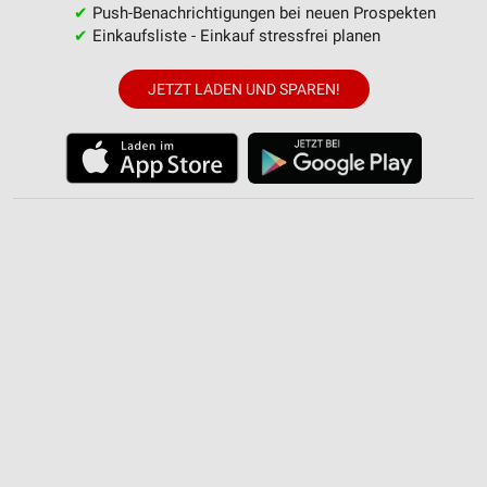
Nicht-IAB-Verarbeitungszwecke:
✔
Push-Benachrichtigungen bei neuen Prospekten
✔
Einkaufsliste - Einkauf stressfrei planen
Notwendig
Performance
JETZT LADEN UND SPAREN!
Funktional
Werbung