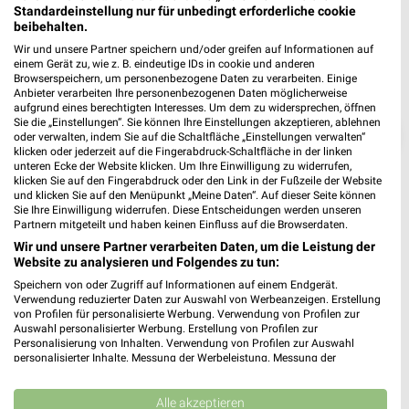
Standardeinstellung nur für unbedingt erforderliche cookie
beibehalten.
Wir und unsere Partner speichern und/oder greifen auf Informationen auf
einem Gerät zu, wie z. B. eindeutige IDs in cookie und anderen
Browserspeichern, um personenbezogene Daten zu verarbeiten. Einige
Anbieter verarbeiten Ihre personenbezogenen Daten möglicherweise
aufgrund eines berechtigten Interesses. Um dem zu widersprechen, öffnen
Sie die „Einstellungen“. Sie können Ihre Einstellungen akzeptieren, ablehnen
❯
oder verwalten, indem Sie auf die Schaltfläche „Einstellungen verwalten“
klicken oder jederzeit auf die Fingerabdruck-Schaltfläche in der linken
unteren Ecke der Website klicken. Um Ihre Einwilligung zu widerrufen,
klicken Sie auf den Fingerabdruck oder den Link in der Fußzeile der Website
und klicken Sie auf den Menüpunkt „Meine Daten“. Auf dieser Seite können
Sie Ihre Einwilligung widerrufen. Diese Entscheidungen werden unseren
Partnern mitgeteilt und haben keinen Einfluss auf die Browserdaten.
Wir und unsere Partner verarbeiten Daten, um die Leistung der
Website zu analysieren und Folgendes zu tun:
Speichern von oder Zugriff auf Informationen auf einem Endgerät.
Verwendung reduzierter Daten zur Auswahl von Werbeanzeigen. Erstellung
von Profilen für personalisierte Werbung. Verwendung von Profilen zur
Auswahl personalisierter Werbung. Erstellung von Profilen zur
Rossmann Prospekt für Wirges ab Mo.
Personalisierung von Inhalten. Verwendung von Profilen zur Auswahl
den 10.08.
personalisierter Inhalte. Messung der Werbeleistung. Messung der
Performance von Inhalten. Analyse von Zielgruppen durch Statistiken oder
Gültig von 10. Aug. bis 14. Aug.
Kombinationen von Daten aus verschiedenen Quellen. Entwicklung und
Verbesserung der Angebote. Verwendung reduzierter Daten zur Auswahl
Alle akzeptieren