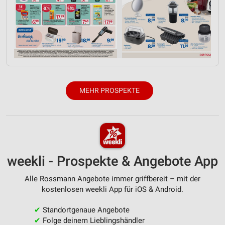
Verwendung von Profilen zur Auswahl
personalisierter Inhalte
Messung der Werbeleistung
Messung der Performance von Inhalten
Analyse von Zielgruppen durch Statistiken oder
MEHR PROSPEKTE
Kombinationen von Daten aus verschiedenen
Quellen
Entwicklung und Verbesserung der Angebote
Verwendung reduzierter Daten zur Auswahl von
Inhalten
weekli - Prospekte & Angebote App
IAB-Besonderheiten:
Alle Rossmann Angebote immer griffbereit – mit der
Verwendung genauer Standortdaten
kostenlosen weekli App für iOS & Android.
Geräte anhand von aktiv angeforderten
✔
Standortgenaue Angebote
Informationen identifizieren
✔
Folge deinem Lieblingshändler