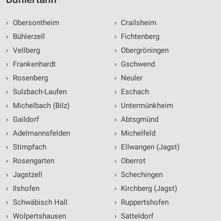
›
Obersontheim
›
Crailsheim
›
Bühlerzell
›
Fichtenberg
›
Vellberg
›
Obergröningen
›
Frankenhardt
›
Gschwend
›
Rosenberg
›
Neuler
›
Sulzbach-Laufen
›
Eschach
›
Michelbach (Bilz)
›
Untermünkheim
›
Gaildorf
›
Abtsgmünd
›
Adelmannsfelden
›
Michelfeld
›
Stimpfach
›
Ellwangen (Jagst)
›
Rosengarten
›
Oberrot
›
Jagstzell
›
Schechingen
›
Ilshofen
›
Kirchberg (Jagst)
›
Schwäbisch Hall
›
Ruppertshofen
›
Wolpertshausen
›
Satteldorf