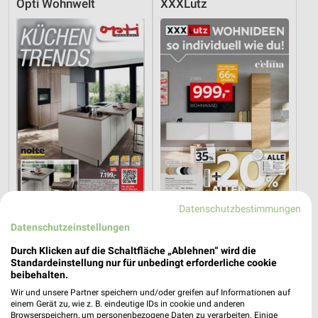
Opti Wohnwelt
XXXLutz
Datenschutzbestimmungen
37,7 km
37,3 km
Datenschutzeinstellungen
Küchentrends
Wohnideen so individuell wie du!
Gültig bis Mi. 30.09.
Gültig bis Fr. 14.08.
Durch Klicken auf die Schaltfläche „Ablehnen“ wird die
Standardeinstellung nur für unbedingt erforderliche cookie
XXXLutz
XXXLutz
beibehalten.
Wir und unsere Partner speichern und/oder greifen auf Informationen auf
einem Gerät zu, wie z. B. eindeutige IDs in cookie und anderen
Browserspeichern, um personenbezogene Daten zu verarbeiten. Einige