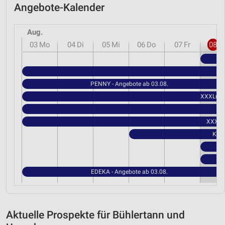
Angebote-Kalender
Aug.
03
Mo
04
Di
05
Mi
06
Do
07
Fr
08
S
PENNY - Angebote ab 03.08.
XXXLutz 
XXXLut
Kauf
EDEKA - Angebote ab 03.08.
Aktuelle Prospekte für Bühlertann und