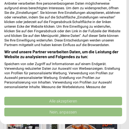
Anbieter verarbeiten Ihre personenbezogenen Daten möglicherweise
aufgrund eines berechtigten Interesses. Um dem zu widersprechen, öffnen
Sie die „Einstellungen“. Sie können Ihre Einstellungen akzeptieren, ablehnen
oder verwalten, indem Sie auf die Schaltfläche „Einstellungen verwalten“
klicken oder jederzeit auf die Fingerabdruck-Schaltfläche in der linken
unteren Ecke der Website klicken. Um Ihre Einwilligung zu widerrufen,
klicken Sie auf den Fingerabdruck oder den Link in der Fußzeile der Website
und klicken Sie auf den Menüpunkt „Meine Daten“. Auf dieser Seite können
Sie Ihre Einwilligung widerrufen. Diese Entscheidungen werden unseren
Partnern mitgeteilt und haben keinen Einfluss auf die Browserdaten.
Wir und unsere Partner verarbeiten Daten, um die Leistung der
Website zu analysieren und Folgendes zu tun:
Speichern von oder Zugriff auf Informationen auf einem Endgerät.
37,3 km
37,3 km
Verwendung reduzierter Daten zur Auswahl von Werbeanzeigen. Erstellung
von Profilen für personalisierte Werbung. Verwendung von Profilen zur
Musterring
Gartenmöbel-Abverkauf
Auswahl personalisierter Werbung. Erstellung von Profilen zur
Gültig bis Fr. 14.08.
Gültig bis Fr. 28.08.
Personalisierung von Inhalten. Verwendung von Profilen zur Auswahl
personalisierter Inhalte. Messung der Werbeleistung. Messung der
Performance von Inhalten. Analyse von Zielgruppen durch Statistiken oder
Opti Wohnwelt
XXXLutz
Kombinationen von Daten aus verschiedenen Quellen. Entwicklung und
Verbesserung der Angebote. Verwendung reduzierter Daten zur Auswahl
Alle akzeptieren
von Inhalten.
Daten können außerhalb der Europäischen Union weitergegeben und in die
Nein, anpassen
USA gesendet werden.
Ihre Einwilligung und die cookie Richtlinie gelten ausschließlich für diese
Website/App.