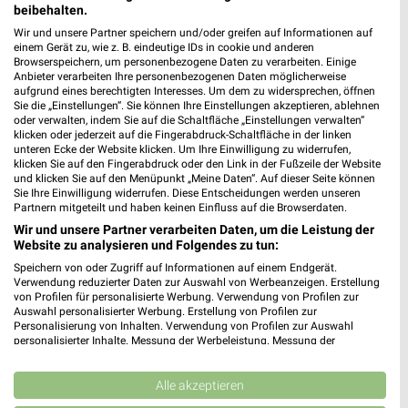
beibehalten.
Wir und unsere Partner speichern und/oder greifen auf Informationen auf
EURONICS XXL Angebote im aktuellen Prospekt
einem Gerät zu, wie z. B. eindeutige IDs in cookie und anderen
Browserspeichern, um personenbezogene Daten zu verarbeiten. Einige
für Öhringen
Anbieter verarbeiten Ihre personenbezogenen Daten möglicherweise
aufgrund eines berechtigten Interesses. Um dem zu widersprechen, öffnen
Sie die „Einstellungen“. Sie können Ihre Einstellungen akzeptieren, ablehnen
oder verwalten, indem Sie auf die Schaltfläche „Einstellungen verwalten“
klicken oder jederzeit auf die Fingerabdruck-Schaltfläche in der linken
europa apotheek Prospekte und Angebote
unteren Ecke der Website klicken. Um Ihre Einwilligung zu widerrufen,
klicken Sie auf den Fingerabdruck oder den Link in der Fußzeile der Website
und klicken Sie auf den Menüpunkt „Meine Daten“. Auf dieser Seite können
Sie Ihre Einwilligung widerrufen. Diese Entscheidungen werden unseren
Partnern mitgeteilt und haben keinen Einfluss auf die Browserdaten.
Wir und unsere Partner verarbeiten Daten, um die Leistung der
EuroShop Filialen & Öffnungszeiten für
Website zu analysieren und Folgendes zu tun:
Crailsheim
Speichern von oder Zugriff auf Informationen auf einem Endgerät.
Verwendung reduzierter Daten zur Auswahl von Werbeanzeigen. Erstellung
von Profilen für personalisierte Werbung. Verwendung von Profilen zur
Auswahl personalisierter Werbung. Erstellung von Profilen zur
expert Angebote im aktuellen Prospekt für
Personalisierung von Inhalten. Verwendung von Profilen zur Auswahl
personalisierter Inhalte. Messung der Werbeleistung. Messung der
Schwäbisch Hall
Performance von Inhalten. Analyse von Zielgruppen durch Statistiken oder
Kombinationen von Daten aus verschiedenen Quellen. Entwicklung und
Verbesserung der Angebote. Verwendung reduzierter Daten zur Auswahl
Alle akzeptieren
von Inhalten.