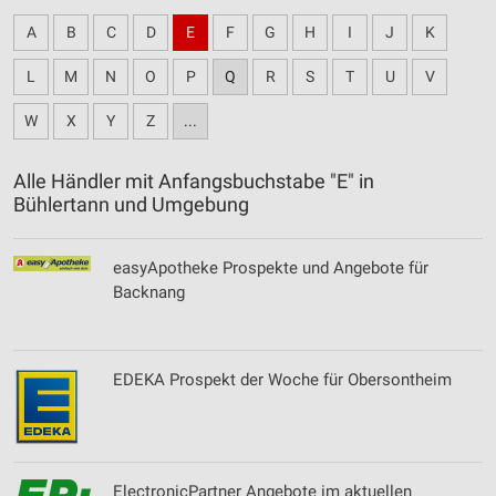
A
B
C
D
E
F
G
H
I
J
K
L
M
N
O
P
Q
R
S
T
U
V
W
X
Y
Z
...
Alle Händler mit Anfangsbuchstabe "E" in
Bühlertann und Umgebung
easyApotheke Prospekte und Angebote für
Backnang
EDEKA Prospekt der Woche für Obersontheim
ElectronicPartner Angebote im aktuellen