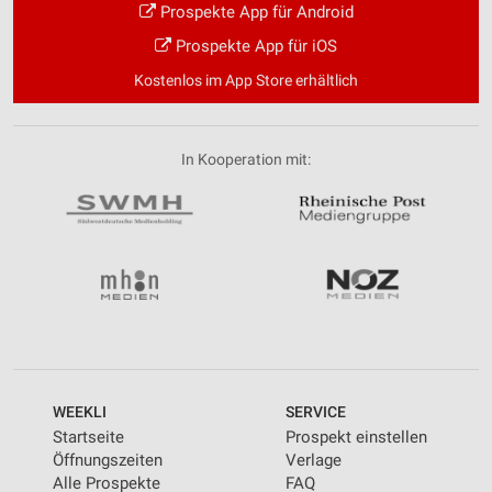
Verwendung von Profilen zur Auswahl
Prospekte App für Android
personalisierter Inhalte
Prospekte App für iOS
Messung der Werbeleistung
Kostenlos im App Store erhältlich
Messung der Performance von Inhalten
In Kooperation mit:
Analyse von Zielgruppen durch Statistiken oder
Kombinationen von Daten aus verschiedenen
Quellen
Entwicklung und Verbesserung der Angebote
Verwendung reduzierter Daten zur Auswahl von
Inhalten
IAB-Besonderheiten:
Verwendung genauer Standortdaten
WEEKLI
SERVICE
Geräte anhand von aktiv angeforderten
Startseite
Prospekt einstellen
Informationen identifizieren
Öffnungszeiten
Verlage
Nicht-IAB-Verarbeitungszwecke:
Alle Prospekte
FAQ