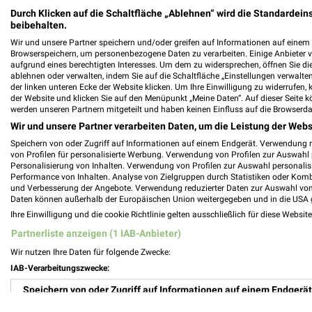
Reha Sportstudio Filialen & Öffnungszeit
Durch Klicken auf die Schaltfläche „Ablehnen“ wird die Standardeins
beibehalten.
Wir und unsere Partner speichern und/oder greifen auf Informationen auf einem G
Browserspeichern, um personenbezogene Daten zu verarbeiten. Einige Anbieter 
aufgrund eines berechtigten Interesses. Um dem zu widersprechen, öffnen Sie die 
ablehnen oder verwalten, indem Sie auf die Schaltfläche „Einstellungen verwalten“
RemsPark Filialen & Öffnungszeiten für W
der linken unteren Ecke der Website klicken. Um Ihre Einwilligung zu widerrufen, 
der Website und klicken Sie auf den Menüpunkt „Meine Daten“. Auf dieser Seite k
werden unseren Partnern mitgeteilt und haben keinen Einfluss auf die Browserda
Wir und unsere Partner verarbeiten Daten, um die Leistung der Webs
Speichern von oder Zugriff auf Informationen auf einem Endgerät. Verwendung 
RENO - aktueller Online Prospekt für Mut
von Profilen für personalisierte Werbung. Verwendung von Profilen zur Auswahl p
Personalisierung von Inhalten. Verwendung von Profilen zur Auswahl personalis
Performance von Inhalten. Analyse von Zielgruppen durch Statistiken oder Kom
und Verbesserung der Angebote. Verwendung reduzierter Daten zur Auswahl von
Daten können außerhalb der Europäischen Union weitergegeben und in die USA 
Ihre Einwilligung und die cookie Richtlinie gelten ausschließlich für diese Websit
REWE Prospekt der Woche für Bühlertann
Partnerliste anzeigen (1 IAB-Anbieter)
Wir nutzen Ihre Daten für folgende Zwecke:
IAB-Verarbeitungszwecke:
Speichern von oder Zugriff auf Informationen auf einem Endgerät
ROFU Prospekte & Spielzeug für Crailshe