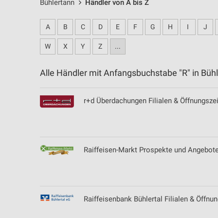
Bühlertann
Händler von A bis Z
A
B
C
D
E
F
G
H
I
J
W
X
Y
Z
...
Alle Händler mit Anfangsbuchstabe "R" in Bü
r+d Überdachungen Filialen & Öffnungszei
Raiffeisen-Markt Prospekte und Angebot
Raiffeisenbank Bühlertal Filialen & Öffnun