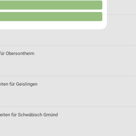
n
ILSHEIM
ür Obersontheim
ten für Geislingen
von Daten aus verschiedenen
zeiten für Schwäbisch Gmünd