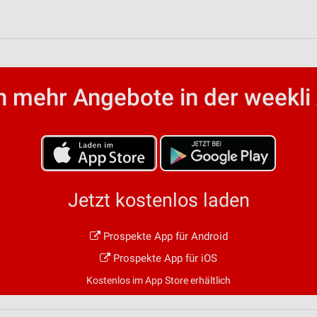
ren
 mehr Angebote in der weekli
Jetzt kostenlos laden
Prospekte App für Android
Prospekte App für iOS
Kostenlos im App Store erhältlich