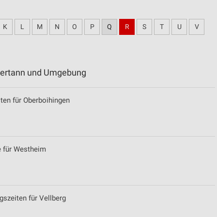
K
L
M
N
O
P
Q
R
S
T
U
V
hlertann und Umgebung
ten für Oberboihingen
e für Westheim
gszeiten für Vellberg