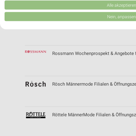
Verwendung reduzierter Daten zur Auswahl von Werbeanzeigen
Alle akzeptiere
Erstellung von Profilen für personalisierte Werbung
Nein, anpassen
ROLLER Katalog und Prospekte für CRA
Verwendung von Profilen zur Auswahl personalisierter Werbung
Erstellung von Profilen zur Personalisierung von Inhalten
Verwendung von Profilen zur Auswahl personalisierter Inhalte
Rossmann Wochenprospekt & Angebote f
Messung der Werbeleistung
Messung der Performance von Inhalten
Rösch Männermode Filialen & Öffnungszei
Analyse von Zielgruppen durch Statistiken oder Kombinationen 
Quellen
Entwicklung und Verbesserung der Angebote
Röttele MännerMode Filialen & Öffnungs
Verwendung reduzierter Daten zur Auswahl von Inhalten
IAB-Besonderheiten: