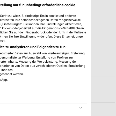
en für Schwäbisch Hall
tellung nur für unbedingt erforderliche cookie
erät zu, wie z. B. eindeutige IDs in cookie und anderen
verarbeiten Ihre personenbezogenen Daten möglicherweise
„Einstellungen“. Sie können Ihre Einstellungen akzeptieren,
 klicken oder jederzeit auf die Fingerabdruck-Schaltfläche in
aiblingen
klicken Sie auf den Fingerabdruck oder den Link in der Fußzeile
önnen Sie Ihre Einwilligung widerrufen. Diese Entscheidungen
ten.
ite zu analysieren und Folgendes zu tun:
reduzierter Daten zur Auswahl von Werbeanzeigen. Erstellung
langen
ersonalisierter Werbung. Erstellung von Profilen zur
ierter Inhalte. Messung der Werbeleistung. Messung der
binationen von Daten aus verschiedenen Quellen. Entwicklung
 Inhalten.
gesendet werden.
e/App.
im