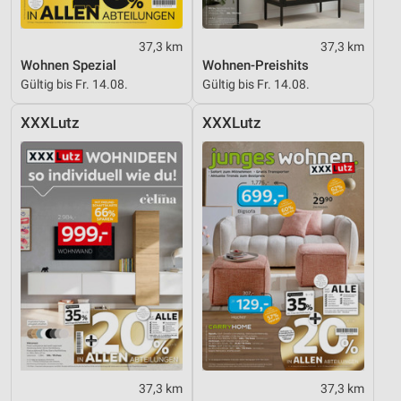
Verwendung reduzierter Daten zur Auswahl von
Inhalten
37,3 km
37,3 km
Wohnen Spezial
Wohnen-Preishits
IAB-Besonderheiten:
Gültig bis Fr. 14.08.
Gültig bis Fr. 14.08.
Verwendung genauer Standortdaten
XXXLutz
XXXLutz
Geräte anhand von aktiv angeforderten
Informationen identifizieren
Nicht-IAB-Verarbeitungszwecke:
Notwendig
Performance
Funktional
Werbung
37,3 km
37,3 km