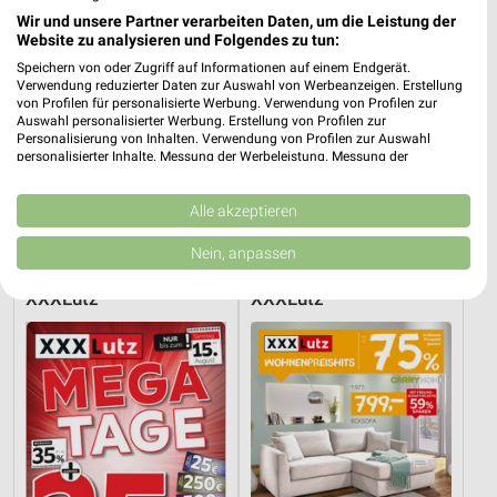
Wir und unsere Partner verarbeiten Daten, um die Leistung der
Website zu analysieren und Folgendes zu tun:
Speichern von oder Zugriff auf Informationen auf einem Endgerät.
Verwendung reduzierter Daten zur Auswahl von Werbeanzeigen. Erstellung
von Profilen für personalisierte Werbung. Verwendung von Profilen zur
Auswahl personalisierter Werbung. Erstellung von Profilen zur
Personalisierung von Inhalten. Verwendung von Profilen zur Auswahl
personalisierter Inhalte. Messung der Werbeleistung. Messung der
Performance von Inhalten. Analyse von Zielgruppen durch Statistiken oder
Kombinationen von Daten aus verschiedenen Quellen. Entwicklung und
27,4 km
37,3 km
Verbesserung der Angebote. Verwendung reduzierter Daten zur Auswahl
Alle akzeptieren
Trendbonus
Dieter Knoll
von Inhalten.
Daten können außerhalb der Europäischen Union weitergegeben und in die
Noch morgen gültig
Gültig bis Fr. 14.08.
Nein, anpassen
USA gesendet werden.
Ihre Einwilligung und die cookie Richtlinie gelten ausschließlich für diese
XXXLutz
XXXLutz
Website/App.
Partnerliste anzeigen (1 IAB-Anbieter)
Wir nutzen Ihre Daten für folgende Zwecke:
IAB-Verarbeitungszwecke:
Speichern von oder Zugriff auf Informationen
auf einem Endgerät
Verwendung reduzierter Daten zur Auswahl von