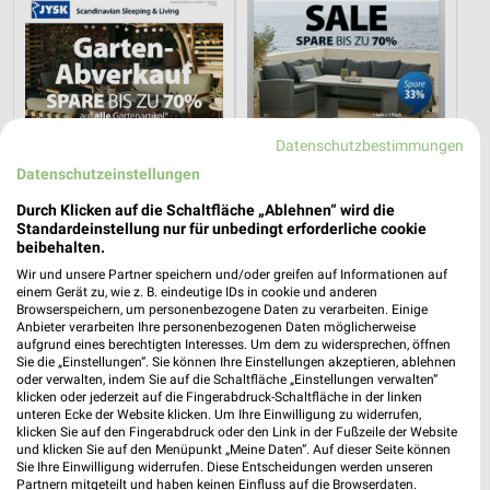
Datenschutzbestimmungen
Datenschutzeinstellungen
Durch Klicken auf die Schaltfläche „Ablehnen“ wird die
Standardeinstellung nur für unbedingt erforderliche cookie
beibehalten.
14,3 km
14,3 km
Wir und unsere Partner speichern und/oder greifen auf Informationen auf
einem Gerät zu, wie z. B. eindeutige IDs in cookie und anderen
Gartenabverkauf
Spare bis zu 70%
Browserspeichern, um personenbezogene Daten zu verarbeiten. Einige
Gültig bis Sa. 15.08.
Gültig bis Sa. 15.08.
Anbieter verarbeiten Ihre personenbezogenen Daten möglicherweise
aufgrund eines berechtigten Interesses. Um dem zu widersprechen, öffnen
Sie die „Einstellungen“. Sie können Ihre Einstellungen akzeptieren, ablehnen
mömax
XXXLutz
oder verwalten, indem Sie auf die Schaltfläche „Einstellungen verwalten“
klicken oder jederzeit auf die Fingerabdruck-Schaltfläche in der linken
unteren Ecke der Website klicken. Um Ihre Einwilligung zu widerrufen,
klicken Sie auf den Fingerabdruck oder den Link in der Fußzeile der Website
und klicken Sie auf den Menüpunkt „Meine Daten“. Auf dieser Seite können
Sie Ihre Einwilligung widerrufen. Diese Entscheidungen werden unseren
Partnern mitgeteilt und haben keinen Einfluss auf die Browserdaten.