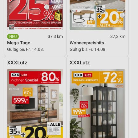
Werbeanzeigen
Erstellung von Profilen für personalisierte
Werbung
Verwendung von Profilen zur Auswahl
37,3 km
37,3 km
personalisierter Werbung
Mega Tage
Wohnenpreishits
Gültig bis Fr. 14.08.
Gültig bis Fr. 14.08.
Erstellung von Profilen zur Personalisierung
von Inhalten
XXXLutz
XXXLutz
Verwendung von Profilen zur Auswahl
personalisierter Inhalte
Messung der Werbeleistung
Messung der Performance von Inhalten
Analyse von Zielgruppen durch Statistiken oder
Kombinationen von Daten aus verschiedenen
Quellen
Entwicklung und Verbesserung der Angebote