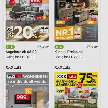
Geräte anhand von aktiv angeforderten
Informationen identifizieren
Nicht-IAB-Verarbeitungszwecke:
Notwendig
Performance
Funktional
37,3 km
37,3 km
Angebote ab 08.08.
Küchen Preishits!
Werbung
Gültig bis Fr. 14.08.
Gültig bis Fr. 21.08.
XXXLutz
XXXLutz