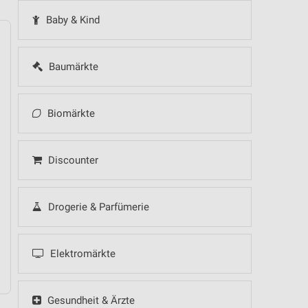
Baby & Kind
Baumärkte
14
Fr
15
Sa
16
So
17
Mo
18
Di
19
Mi
Biomärkte
 Hot Sommer Sale
Discounter
Drogerie & Parfümerie
 Hot Sommer Sale
Elektromärkte
Gesundheit & Ärzte