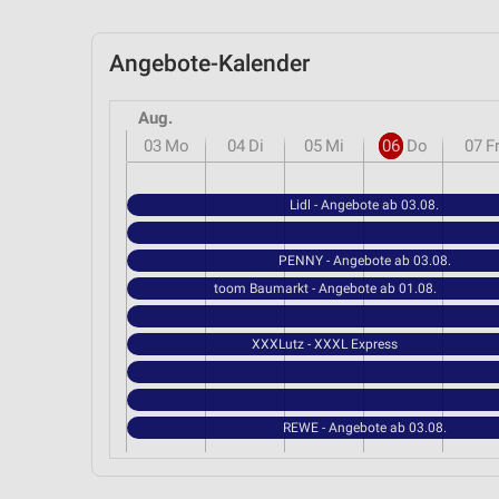
Angebote-Kalender
Aug.
03
Mo
04
Di
05
Mi
06
Do
07
F
Lidl - Angebote ab 03.08.
PENNY - Angebote ab 03.08.
toom Baumarkt - Angebote ab 01.08.
XXXLutz - XXXL Express
REWE - Angebote ab 03.08.