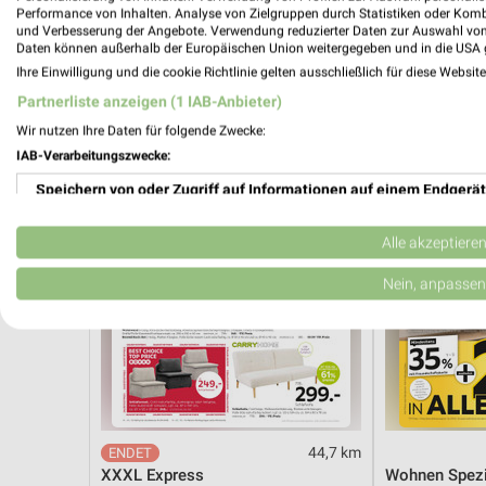
Angebote ab 03.08.
Angebote ab 
Performance von Inhalten. Analyse von Zielgruppen durch Statistiken oder Kom
Gültig bis Sa. 08.08.
Noch morgen g
und Verbesserung der Angebote. Verwendung reduzierter Daten zur Auswahl von
Daten können außerhalb der Europäischen Union weitergegeben und in die USA 
Ihre Einwilligung und die cookie Richtlinie gelten ausschließlich für diese Websit
XXXLutz
XXXLutz
Partnerliste anzeigen (1 IAB-Anbieter)
Wir nutzen Ihre Daten für folgende Zwecke:
IAB-Verarbeitungszwecke:
Speichern von oder Zugriff auf Informationen auf einem Endgerät
Verwendung reduzierter Daten zur Auswahl von Werbeanzeigen
Alle akzeptiere
Erstellung von Profilen für personalisierte Werbung
Nein, anpassen
Verwendung von Profilen zur Auswahl personalisierter Werbung
Erstellung von Profilen zur Personalisierung von Inhalten
Verwendung von Profilen zur Auswahl personalisierter Inhalte
44,7 km
Messung der Werbeleistung
XXXL Express
Wohnen Spezi