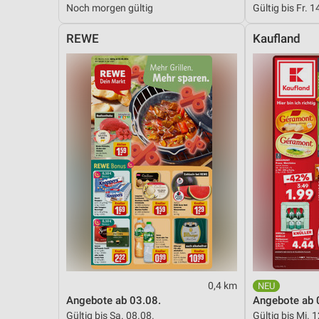
Noch morgen gültig
Gültig bis Fr. 1
Messung der Performance von Inhalten
REWE
Kaufland
Analyse von Zielgruppen durch Statistiken oder Kombinationen 
Quellen
Entwicklung und Verbesserung der Angebote
Verwendung reduzierter Daten zur Auswahl von Inhalten
IAB-Besonderheiten:
Verwendung genauer Standortdaten
Geräte anhand von aktiv angeforderten Informationen identifizie
Nicht-IAB-Verarbeitungszwecke:
Notwendig
Performance
0,4 km
Funktional
Angebote ab 03.08.
Angebote ab 
Gültig bis Sa. 08.08.
Gültig bis Mi. 
Werbung