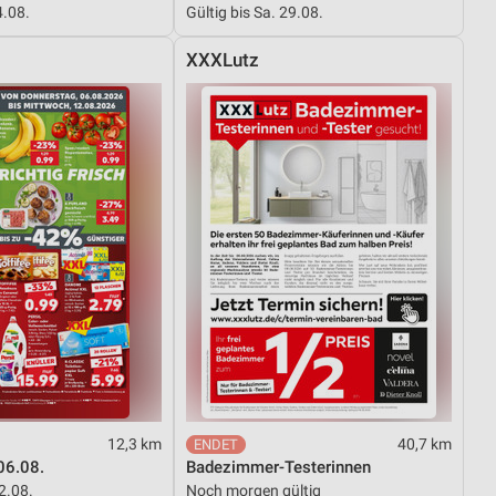
4.08.
Gültig bis Sa. 29.08.
XXXLutz
von Daten aus verschiedenen
ren
12,3 km
40,7 km
06.08.
Badezimmer-Testerinnen
12.08.
Noch morgen gültig