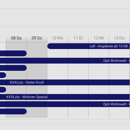
r
08
Sa
09
So
10
Mo
11
Di
12
Mi
13
Do
Lidl - Angebote ab 10.08.
Opti Wohnwelt -
XXXLutz - Dieter Knoll
XXXLutz - Wohnen Spezial
Opti Wohnwelt -