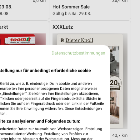
0,6 km
26,4 km
03.08.
Hot Sommer Sale
08.08.
Gültig bis Sa. 29.08.
rkt
XXXLutz
Datenschutzbestimmungen
tellung nur für unbedingt erforderliche cookie
erät zu, wie z. B. eindeutige IDs in cookie und anderen
verarbeiten Ihre personenbezogenen Daten möglicherweise
„Einstellungen“. Sie können Ihre Einstellungen akzeptieren,
 klicken oder jederzeit auf die Fingerabdruck-Schaltfläche in
klicken Sie auf den Fingerabdruck oder den Link in der Fußzeile
önnen Sie Ihre Einwilligung widerrufen. Diese Entscheidungen
ten.
ite zu analysieren und Folgendes zu tun:
reduzierter Daten zur Auswahl von Werbeanzeigen. Erstellung
ersonalisierter Werbung. Erstellung von Profilen zur
21,9 km
40,7 km
ierter Inhalte. Messung der Werbeleistung. Messung der