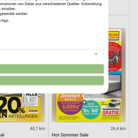
01.08.
Dieter Knoll
binationen von Daten aus verschiedenen Quellen. Entwicklung
ültig
Gültig bis Fr. 14.08.
 Inhalten.
gesendet werden.
e/App.
Opti Wohnwelt
n
40,7 km
26,4 km
al
Hot Sommer Sale