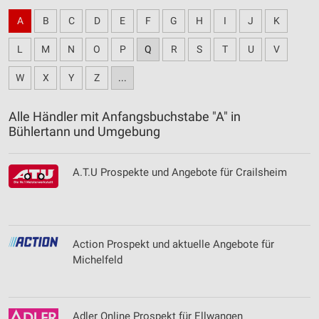
A
B
C
D
E
F
G
H
I
J
K
L
M
N
O
P
Q
R
S
T
U
V
W
X
Y
Z
...
Alle Händler mit Anfangsbuchstabe "A" in
Bühlertann und Umgebung
A.T.U Prospekte und Angebote für Crailsheim
Action Prospekt und aktuelle Angebote für
Michelfeld
Adler Online Prospekt für Ellwangen