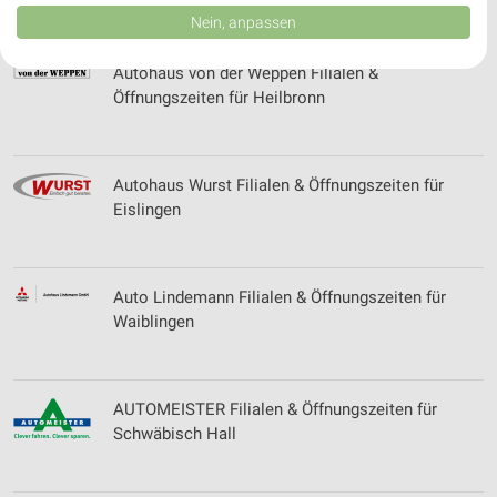
Daten können außerhalb der Europäischen Union weitergegeben und in die
Nein, anpassen
USA gesendet werden.
Ihre Einwilligung und die cookie Richtlinie gelten ausschließlich für diese
Autohaus von der Weppen Filialen &
Website/App.
Öffnungszeiten für Heilbronn
Partnerliste anzeigen (1 IAB-Anbieter)
Wir nutzen Ihre Daten für folgende Zwecke:
IAB-Verarbeitungszwecke:
Autohaus Wurst Filialen & Öffnungszeiten für
Speichern von oder Zugriff auf Informationen
Eislingen
auf einem Endgerät
Verwendung reduzierter Daten zur Auswahl von
Werbeanzeigen
Auto Lindemann Filialen & Öffnungszeiten für
Waiblingen
Erstellung von Profilen für personalisierte
Werbung
Verwendung von Profilen zur Auswahl
personalisierter Werbung
AUTOMEISTER Filialen & Öffnungszeiten für
Schwäbisch Hall
Erstellung von Profilen zur Personalisierung
von Inhalten