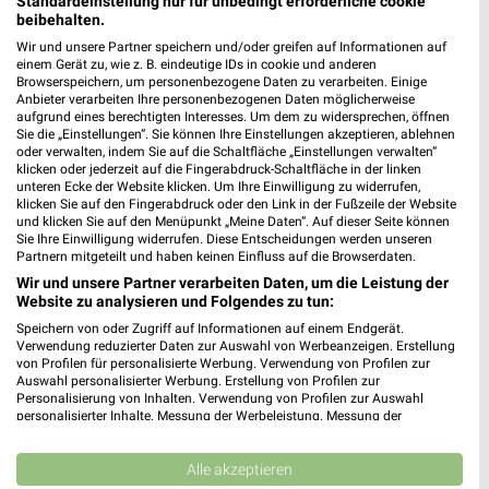
Standardeinstellung nur für unbedingt erforderliche cookie
Audi Filialen & Öffnungszeiten für Stuttgart
beibehalten.
Wir und unsere Partner speichern und/oder greifen auf Informationen auf
einem Gerät zu, wie z. B. eindeutige IDs in cookie und anderen
Browserspeichern, um personenbezogene Daten zu verarbeiten. Einige
Anbieter verarbeiten Ihre personenbezogenen Daten möglicherweise
aufgrund eines berechtigten Interesses. Um dem zu widersprechen, öffnen
Auping Katalog und Prospekte für Stuttgart
Sie die „Einstellungen“. Sie können Ihre Einstellungen akzeptieren, ablehnen
oder verwalten, indem Sie auf die Schaltfläche „Einstellungen verwalten“
klicken oder jederzeit auf die Fingerabdruck-Schaltfläche in der linken
unteren Ecke der Website klicken. Um Ihre Einwilligung zu widerrufen,
klicken Sie auf den Fingerabdruck oder den Link in der Fußzeile der Website
und klicken Sie auf den Menüpunkt „Meine Daten“. Auf dieser Seite können
Autohaus Linke Filialen & Öffnungszeiten für
Sie Ihre Einwilligung widerrufen. Diese Entscheidungen werden unseren
Crailsheim
Partnern mitgeteilt und haben keinen Einfluss auf die Browserdaten.
Wir und unsere Partner verarbeiten Daten, um die Leistung der
Website zu analysieren und Folgendes zu tun:
Speichern von oder Zugriff auf Informationen auf einem Endgerät.
Autohaus Marquardt Filialen & Öffnungszeiten
Verwendung reduzierter Daten zur Auswahl von Werbeanzeigen. Erstellung
für Stuttgart
von Profilen für personalisierte Werbung. Verwendung von Profilen zur
Auswahl personalisierter Werbung. Erstellung von Profilen zur
Personalisierung von Inhalten. Verwendung von Profilen zur Auswahl
personalisierter Inhalte. Messung der Werbeleistung. Messung der
Performance von Inhalten. Analyse von Zielgruppen durch Statistiken oder
Autohaus Reiche Filialen & Öffnungszeiten für
Kombinationen von Daten aus verschiedenen Quellen. Entwicklung und
Verbesserung der Angebote. Verwendung reduzierter Daten zur Auswahl
Alle akzeptieren
Großbottwar
von Inhalten.