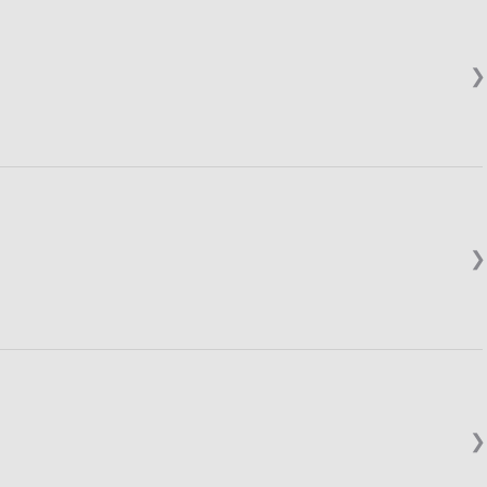
❯
❯
❯