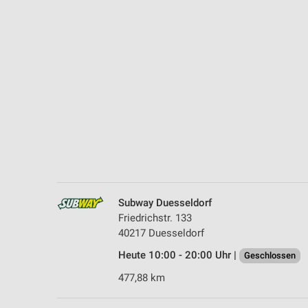
Messung der Performance von Inhalten
Analyse von Zielgruppen durch Statistiken oder Kombinationen 
Quellen
Entwicklung und Verbesserung der Angebote
Verwendung reduzierter Daten zur Auswahl von Inhalten
IAB-Besonderheiten:
Verwendung genauer Standortdaten
Geräte anhand von aktiv angeforderten Informationen identifizie
Nicht-IAB-Verarbeitungszwecke:
Subway Duesseldorf
Friedrichstr. 133
Notwendig
40217 Duesseldorf
Performance
Heute 10:00 - 20:00 Uhr |
Geschlossen
477,88 km
Funktional
Werbung