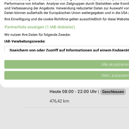
Performance von Inhalten. Analyse von Zielgruppen durch Statistiken oder Kom
und Verbesserung der Angebote. Verwendung reduzierter Daten zur Auswahl von
Daten können außerhalb der Europäischen Union weitergegeben und in die USA 
Ihre Einwilligung und die cookie Richtlinie gelten ausschließlich für diese Websit
Subway Duesseldorf
Partnerliste anzeigen (1 IAB-Anbieter)
Am Wehrhahn 2a
40211 Duesseldorf
Wir nutzen Ihre Daten für folgende Zwecke:
IAB-Verarbeitungszwecke:
Heute 08:00 - 23:00 Uhr |
Geschlossen
Speichern von oder Zugriff auf Informationen auf einem Endgerät
476,25 km
Verwendung reduzierter Daten zur Auswahl von Werbeanzeigen
Alle akzeptiere
Subway Duesseldorf
Erstellung von Profilen für personalisierte Werbung
Nein, anpassen
Duisburger Str 4
40477 Duesseldorf
Verwendung von Profilen zur Auswahl personalisierter Werbung
Heute 08:00 - 22:00 Uhr |
Geschlossen
Erstellung von Profilen zur Personalisierung von Inhalten
476,42 km
Verwendung von Profilen zur Auswahl personalisierter Inhalte
Messung der Werbeleistung