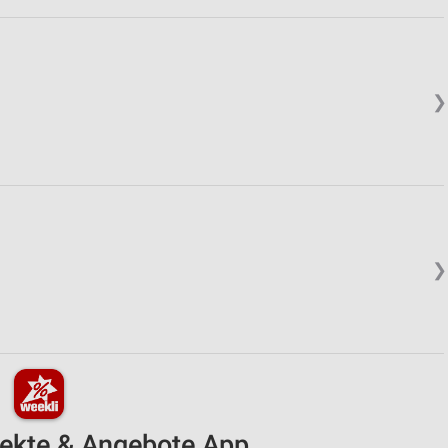
❯
❯
pekte & Angebote App