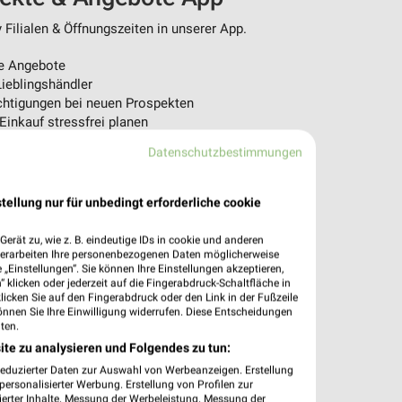
Filialen & Öffnungszeiten in unserer App.
e Angebote
ieblingshändler
htigungen bei neuen Prospekten
 Einkauf stressfrei planen
Datenschutzbestimmungen
 App jetzt laden oder QR-Code scannen.
tellung nur für unbedingt erforderliche cookie
erät zu, wie z. B. eindeutige IDs in cookie und anderen
verarbeiten Ihre personenbezogenen Daten möglicherweise
„Einstellungen“. Sie können Ihre Einstellungen akzeptieren,
 klicken oder jederzeit auf die Fingerabdruck-Schaltfläche in
klicken Sie auf den Fingerabdruck oder den Link in der Fußzeile
önnen Sie Ihre Einwilligung widerrufen. Diese Entscheidungen
ten.
ite zu analysieren und Folgendes zu tun:
reduzierter Daten zur Auswahl von Werbeanzeigen. Erstellung
ersonalisierter Werbung. Erstellung von Profilen zur
ierter Inhalte. Messung der Werbeleistung. Messung der