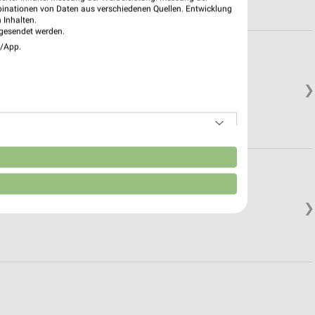
binationen von Daten aus verschiedenen Quellen. Entwicklung
 Inhalten.
gesendet werden.
e/App.
❯
n
❯