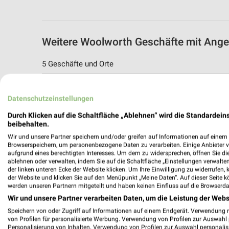
Weitere Woolworth Geschäfte mit Ang
5 Geschäfte und Orte
Woolworth
Datenschutzeinstellungen
Georg Seebeck Str. 56-58
27570 Bremerhaven
Durch Klicken auf die Schaltfläche „Ablehnen“ wird die Standardeins
beibehalten.
340,48 km
Wir und unsere Partner speichern und/oder greifen auf Informationen auf einem G
Browserspeichern, um personenbezogene Daten zu verarbeiten. Einige Anbieter 
aufgrund eines berechtigten Interesses. Um dem zu widersprechen, öffnen Sie die 
Woolworth Angebote in Nordenham
ablehnen oder verwalten, indem Sie auf die Schaltfläche „Einstellungen verwalten“
Nordenham, Deutschland
der linken unteren Ecke der Website klicken. Um Ihre Einwilligung zu widerrufen, 
der Website und klicken Sie auf den Menüpunkt „Meine Daten“. Auf dieser Seite k
werden unseren Partnern mitgeteilt und haben keinen Einfluss auf die Browserda
346,21 km
Wir und unsere Partner verarbeiten Daten, um die Leistung der Webs
Speichern von oder Zugriff auf Informationen auf einem Endgerät. Verwendung 
von Profilen für personalisierte Werbung. Verwendung von Profilen zur Auswahl p
Woolworth Angebote in Brake
Personalisierung von Inhalten. Verwendung von Profilen zur Auswahl personalis