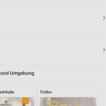
von Daten aus verschiedenen
❯
❯
ren
n und Umgebung
rkthalle
Tchibo