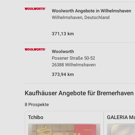
Messung der Performance von Inhalten
Woolworth Angebote in Wilhelmshaven
Analyse von Zielgruppen durch Statistiken oder Kombinationen 
Wilhelmshaven, Deutschland
Quellen
371,13 km
Entwicklung und Verbesserung der Angebote
Verwendung reduzierter Daten zur Auswahl von Inhalten
Woolworth
IAB-Besonderheiten:
Posener Straße 50-52
26388 Wilhelmshaven
Verwendung genauer Standortdaten
373,94 km
Geräte anhand von aktiv angeforderten Informationen identifizie
Nicht-IAB-Verarbeitungszwecke:
Kaufhäuser Angebote für Bremerhave
Notwendig
8 Prospekte
Performance
Tchibo
GALERIA Ma
Funktional
Werbung