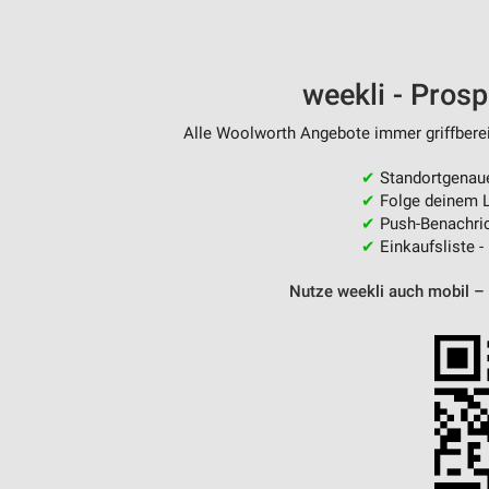
weekli - Pros
Alle Woolworth Angebote immer griffberei
✔
Standortgenau
✔
Folge deinem L
✔
Push-Benachric
✔
Einkaufsliste -
Nutze weekli auch mobil –