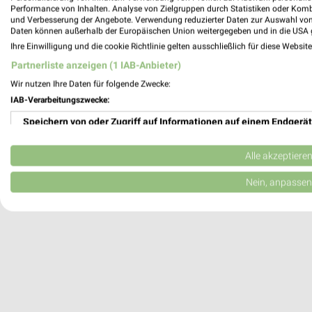
Performance von Inhalten. Analyse von Zielgruppen durch Statistiken oder Kom
Brake, Deutschland
und Verbesserung der Angebote. Verwendung reduzierter Daten zur Auswahl von
Daten können außerhalb der Europäischen Union weitergegeben und in die USA 
Ihre Einwilligung und die cookie Richtlinie gelten ausschließlich für diese Websit
343,24 km
Partnerliste anzeigen (1 IAB-Anbieter)
Wir nutzen Ihre Daten für folgende Zwecke:
IAB-Verarbeitungszwecke:
Speichern von oder Zugriff auf Informationen auf einem Endgerät
Verwendung reduzierter Daten zur Auswahl von Werbeanzeigen
Alle akzeptiere
Erstellung von Profilen für personalisierte Werbung
Nein, anpassen
Verwendung von Profilen zur Auswahl personalisierter Werbung
Erstellung von Profilen zur Personalisierung von Inhalten
Verwendung von Profilen zur Auswahl personalisierter Inhalte
Messung der Werbeleistung