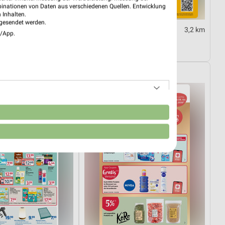
binationen von Daten aus verschiedenen Quellen. Entwicklung
 Inhalten.
gesendet werden.
3,2 km
3,2 km
e/App.
r
Angebote ab 03.08.
30.09.
Noch morgen gültig
Rossmann
n