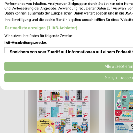
Performance von Inhalten. Analyse von Zielgruppen durch Statistiken oder Kom
und Verbesserung der Angebote. Verwendung reduzierter Daten zur Auswahl von
Daten können außerhalb der Europäischen Union weitergegeben und in die USA 
3,2 km
Ihre Einwilligung und die cookie Richtlinie gelten ausschließlich für diese Websit
lifestyle Magazin
Taschenbüche
Partnerliste anzeigen (1 IAB-Anbieter)
Gültig bis Mo. 31.08.
Gültig bis Mi. 
Wir nutzen Ihre Daten für folgende Zwecke:
Rossmann
Rossmann
IAB-Verarbeitungszwecke:
Speichern von oder Zugriff auf Informationen auf einem Endgerät
Verwendung reduzierter Daten zur Auswahl von Werbeanzeigen
Alle akzeptiere
Erstellung von Profilen für personalisierte Werbung
Nein, anpassen
Verwendung von Profilen zur Auswahl personalisierter Werbung
Erstellung von Profilen zur Personalisierung von Inhalten
Verwendung von Profilen zur Auswahl personalisierter Inhalte
Messung der Werbeleistung