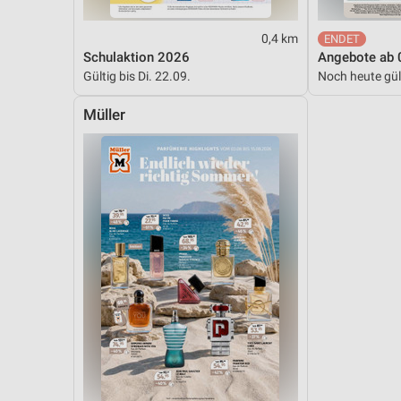
Messung der Performance von Inhalten
0,4 km
Analyse von Zielgruppen durch Statistiken oder Kombinationen 
Schulaktion 2026
Angebote ab 
Quellen
Gültig bis Di. 22.09.
Noch heute gül
Entwicklung und Verbesserung der Angebote
Müller
Verwendung reduzierter Daten zur Auswahl von Inhalten
IAB-Besonderheiten:
Verwendung genauer Standortdaten
Geräte anhand von aktiv angeforderten Informationen identifizie
Nicht-IAB-Verarbeitungszwecke:
Notwendig
Performance
Funktional
Werbung