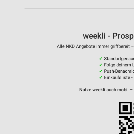
Messung der Performance von Inhalten
Analyse von Zielgruppen durch Statistiken oder Kombinationen 
Quellen
weekli - Pros
Entwicklung und Verbesserung der Angebote
Verwendung reduzierter Daten zur Auswahl von Inhalten
Alle NKD Angebote immer griffbereit –
IAB-Besonderheiten:
✔
Standortgenau
✔
Folge deinem L
Verwendung genauer Standortdaten
✔
Push-Benachric
✔
Einkaufsliste -
Geräte anhand von aktiv angeforderten Informationen identifizie
Nicht-IAB-Verarbeitungszwecke:
Nutze weekli auch mobil –
Notwendig
Performance
Funktional
Werbung