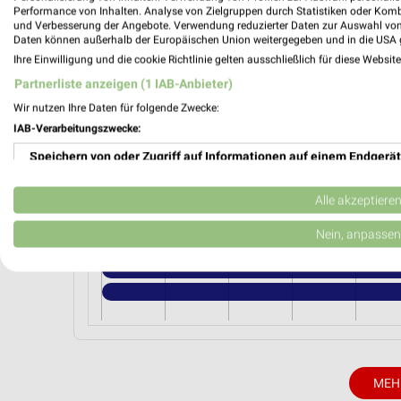
NKD Cuxhaven
Performance von Inhalten. Analyse von Zielgruppen durch Statistiken oder Kom
Abschnede 210
und Verbesserung der Angebote. Verwendung reduzierter Daten zur Auswahl von
Daten können außerhalb der Europäischen Union weitergegeben und in die USA 
27472 Cuxhaven
Ihre Einwilligung und die cookie Richtlinie gelten ausschließlich für diese Websit
Heute 09:30 - 20:00 Uhr |
Öffnet in 31 Min
Partnerliste anzeigen (1 IAB-Anbieter)
346,71 km • Angebote: 2 Prospekte
Wir nutzen Ihre Daten für folgende Zwecke:
IAB-Verarbeitungszwecke:
Speichern von oder Zugriff auf Informationen auf einem Endgerät
Angebote-Kalender für NKD in Brem
Verwendung reduzierter Daten zur Auswahl von Werbeanzeigen
Alle akzeptiere
Aug.
Erstellung von Profilen für personalisierte Werbung
Nein, anpassen
03
Mo
04
Di
05
Mi
06
Do
07
F
Verwendung von Profilen zur Auswahl personalisierter Werbung
Erstellung von Profilen zur Personalisierung von Inhalten
Verwendung von Profilen zur Auswahl personalisierter Inhalte
Messung der Werbeleistung
MEH