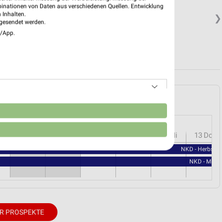
binationen von Daten aus verschiedenen Quellen. Entwicklung
 Inhalten.
❯
gesendet werden.
e/App.
.
erhaven und Umgebung
n
r
08
Sa
09
So
10
Mo
11
Di
12
Mi
13
Do
NKD - Herbstli
NKD - Milc
R PROSPEKTE