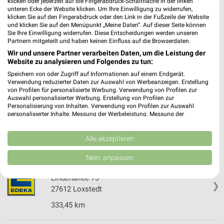
klicken oder jederzeit auf die Fingerabdruck-Schaltfläche in der linken
unteren Ecke der Website klicken. Um Ihre Einwilligung zu widerrufen,
Deichgräfenstraße 15/15a
klicken Sie auf den Fingerabdruck oder den Link in der Fußzeile der Website
26954 Nordenham
❯
und klicken Sie auf den Menüpunkt „Meine Daten“. Auf dieser Seite können
Sie Ihre Einwilligung widerrufen. Diese Entscheidungen werden unseren
Heute 07:00 - 22:00 Uhr |
Geöffnet
Partnern mitgeteilt und haben keinen Einfluss auf die Browserdaten.
Wir und unsere Partner verarbeiten Daten, um die Leistung der
346,09 km • Angebote: 2 Prospekte
Website zu analysieren und Folgendes zu tun:
Speichern von oder Zugriff auf Informationen auf einem Endgerät.
Verwendung reduzierter Daten zur Auswahl von Werbeanzeigen. Erstellung
EDEKA Schomacker Loxstedt
von Profilen für personalisierte Werbung. Verwendung von Profilen zur
Parkstraße 2
Auswahl personalisierter Werbung. Erstellung von Profilen zur
27612 Loxstedt
Personalisierung von Inhalten. Verwendung von Profilen zur Auswahl
❯
personalisierter Inhalte. Messung der Werbeleistung. Messung der
Heute 08:00 - 20:00 Uhr |
Geöffnet
Performance von Inhalten. Analyse von Zielgruppen durch Statistiken oder
Kombinationen von Daten aus verschiedenen Quellen. Entwicklung und
335,14 km
Verbesserung der Angebote. Verwendung reduzierter Daten zur Auswahl
Alle akzeptieren
von Inhalten.
Daten können außerhalb der Europäischen Union weitergegeben und in die
Nein, anpassen
USA gesendet werden.
NP-Markt Loxstedt - Bexhövede
Ihre Einwilligung und die cookie Richtlinie gelten ausschließlich für diese
Lindenallee 73
Website/App.
❯
27612 Loxstedt
Partnerliste anzeigen (1 IAB-Anbieter)
333,45 km
Wir nutzen Ihre Daten für folgende Zwecke:
IAB-Verarbeitungszwecke: