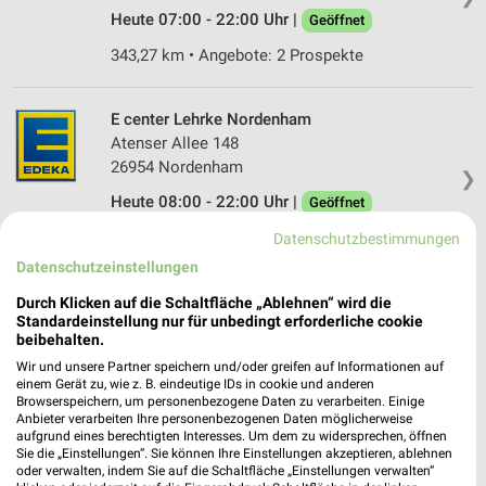
Heute 07:00 - 22:00 Uhr |
Geöffnet
343,27 km • Angebote: 2 Prospekte
E center Lehrke Nordenham
Atenser Allee 148
26954 Nordenham
❯
Heute 08:00 - 22:00 Uhr |
Geöffnet
347,09 km
Datenschutzbestimmungen
Datenschutzeinstellungen
REWE Geestland (Langen)
Durch Klicken auf die Schaltfläche „Ablehnen“ wird die
Standardeinstellung nur für unbedingt erforderliche cookie
Schmidtkuhlsweg 1
beibehalten.
27607 Geestland (Langen)
❯
Wir und unsere Partner speichern und/oder greifen auf Informationen auf
Heute 07:00 - 22:00 Uhr |
einem Gerät zu, wie z. B. eindeutige IDs in cookie und anderen
Geöffnet
Browserspeichern, um personenbezogene Daten zu verarbeiten. Einige
343,55 km • Angebote: 2 Prospekte
Anbieter verarbeiten Ihre personenbezogenen Daten möglicherweise
aufgrund eines berechtigten Interesses. Um dem zu widersprechen, öffnen
Sie die „Einstellungen“. Sie können Ihre Einstellungen akzeptieren, ablehnen
oder verwalten, indem Sie auf die Schaltfläche „Einstellungen verwalten“
REWE Nordenham