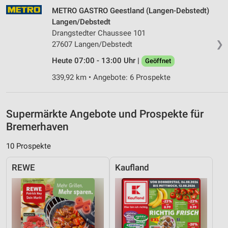
METRO GASTRO Geestland (Langen-Debstedt)
Speichern von oder Zugriff auf Informationen
auf einem Endgerät
Langen/Debstedt
Drangstedter Chaussee 101
Verwendung reduzierter Daten zur Auswahl von
❯
27607 Langen/Debstedt
Werbeanzeigen
Heute 07:00 - 13:00 Uhr |
Geöffnet
Erstellung von Profilen für personalisierte
339,92 km • Angebote: 6 Prospekte
Werbung
Verwendung von Profilen zur Auswahl
personalisierter Werbung
Supermärkte Angebote und Prospekte für
Bremerhaven
Erstellung von Profilen zur Personalisierung
von Inhalten
10 Prospekte
Verwendung von Profilen zur Auswahl
personalisierter Inhalte
REWE
Kaufland
Messung der Werbeleistung
Messung der Performance von Inhalten