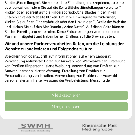
Noch mehr Angebote in
Sie die „Einstellungen“. Sie können Ihre Einstellungen akzeptieren, ablehnen
oder verwalten, indem Sie auf die Schaltfläche „Einstellungen verwalten“
der weekli App!
klicken oder jederzeit auf die Fingerabdruck-Schaltfläche in der linken
unteren Ecke der Website klicken. Um Ihre Einwilligung zu widerrufen,
klicken Sie auf den Fingerabdruck oder den Link in der Fußzeile der Website
und klicken Sie auf den Menüpunkt „Meine Daten“. Auf dieser Seite können
Sie Ihre Einwilligung widerrufen. Diese Entscheidungen werden unseren
Partnern mitgeteilt und haben keinen Einfluss auf die Browserdaten.
Wir und unsere Partner verarbeiten Daten, um die Leistung der
Website zu analysieren und Folgendes zu tun:
Jetzt kostenlos laden
Speichern von oder Zugriff auf Informationen auf einem Endgerät.
Verwendung reduzierter Daten zur Auswahl von Werbeanzeigen. Erstellung
von Profilen für personalisierte Werbung. Verwendung von Profilen zur
Auswahl personalisierter Werbung. Erstellung von Profilen zur
Prospekte App für Android
Personalisierung von Inhalten. Verwendung von Profilen zur Auswahl
personalisierter Inhalte. Messung der Werbeleistung. Messung der
Prospekte App für iOS
Performance von Inhalten. Analyse von Zielgruppen durch Statistiken oder
Kombinationen von Daten aus verschiedenen Quellen. Entwicklung und
Kostenlos im App Store erhältlich
Verbesserung der Angebote. Verwendung reduzierter Daten zur Auswahl
Alle akzeptieren
von Inhalten.
Daten können außerhalb der Europäischen Union weitergegeben und in die
Nein, anpassen
USA gesendet werden.
In Kooperation mit:
Ihre Einwilligung und die cookie Richtlinie gelten ausschließlich für diese
Website/App.
Partnerliste anzeigen (1 IAB-Anbieter)