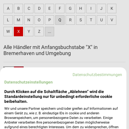
A
B
C
D
E
F
G
H
I
J
K
L
M
N
O
P
Q
R
S
T
U
V
W
X
Y
Z
...
Alle Händler mit Anfangsbuchstabe "X" in
Bremerhaven und Umgebung
XXXLutz Katalog und Prospekte für Posthausen
Datenschutzbestimmungen
Datenschutzeinstellungen
Durch Klicken auf die Schaltfläche „Ablehnen“ wird die
Standardeinstellung nur für unbedingt erforderliche cookie
beibehalten.
Wir und unsere Partner speichern und/oder greifen auf Informationen auf
einem Gerät zu, wie z. B. eindeutige IDs in cookie und anderen
Browserspeichern, um personenbezogene Daten zu verarbeiten. Einige
Anbieter verarbeiten Ihre personenbezogenen Daten möglicherweise
aufgrund eines berechtigten Interesses. Um dem zu widersprechen, öffnen