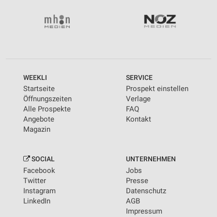
Wir nutzen Ihre Daten für folgende Zwecke:
IAB-Verarbeitungszwecke:
Speichern von oder Zugriff auf Informationen
auf einem Endgerät
Verwendung reduzierter Daten zur Auswahl von
Werbeanzeigen
WEEKLI
SERVICE
Erstellung von Profilen für personalisierte
Startseite
Prospekt einstellen
Werbung
Öffnungszeiten
Verlage
Alle Prospekte
FAQ
Verwendung von Profilen zur Auswahl
Angebote
Kontakt
personalisierter Werbung
Magazin
Erstellung von Profilen zur Personalisierung
von Inhalten
SOCIAL
UNTERNEHMEN
Verwendung von Profilen zur Auswahl
Facebook
Jobs
personalisierter Inhalte
Twitter
Presse
Instagram
Datenschutz
Messung der Werbeleistung
LinkedIn
AGB
Impressum