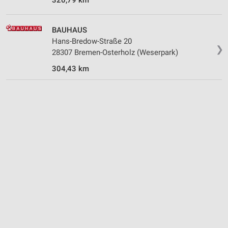
Verwendung reduzierter Daten zur Auswahl von
Werbeanzeigen
BAUHAUS
Erstellung von Profilen für personalisierte
Werbung
Hans-Bredow-Straße 20
❯
28307 Bremen-Osterholz (Weserpark)
Verwendung von Profilen zur Auswahl
304,43 km
personalisierter Werbung
Erstellung von Profilen zur Personalisierung
von Inhalten
Verwendung von Profilen zur Auswahl
personalisierter Inhalte
Messung der Werbeleistung
Messung der Performance von Inhalten
Analyse von Zielgruppen durch Statistiken oder
Kombinationen von Daten aus verschiedenen
Quellen