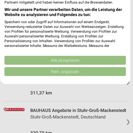
Partnern mitgeteilt und haben keinen Einfluss auf die Browserdaten.
Wir und unsere Partner verarbeiten Daten, um die Leistung der
Website zu analysieren und Folgendes zu tun:
Speichern von oder Zugriff auf Informationen auf einem Endgerät.
Verwendung reduzierter Daten zur Auswahl von Werbeanzeigen. Erstellung
von Profilen für personalisierte Werbung. Verwendung von Profilen zur
Weitere BAUHAUS Geschäfte mit
Auswahl personalisierter Werbung. Erstellung von Profilen zur
Personalisierung von Inhalten. Verwendung von Profilen zur Auswahl
Angeboten in und um Bremerhaven
personalisierter Inhalte. Messung der Werbeleistung. Messung der
Performance von Inhalten. Analyse von Zielgruppen durch Statistiken oder
Kombinationen von Daten aus verschiedenen Quellen. Entwicklung und
3 Geschäfte und Orte
Verbesserung der Angebote. Verwendung reduzierter Daten zur Auswahl
Alle akzeptieren
von Inhalten.
Daten können außerhalb der Europäischen Union weitergegeben und in die
BAUHAUS Angebote in Bremen
Nein, anpassen
USA gesendet werden.
Bremen, Deutschland
❯
Ihre Einwilligung und die cookie Richtlinie gelten ausschließlich für diese
Website/App.
311,37 km
Partnerliste anzeigen (1 IAB-Anbieter)
Wir nutzen Ihre Daten für folgende Zwecke:
IAB-Verarbeitungszwecke:
BAUHAUS Angebote in Stuhr-Groß-Mackenstedt
Stuhr-Groß-Mackenstedt, Deutschland
Speichern von oder Zugriff auf Informationen
❯
auf einem Endgerät
320,79 km