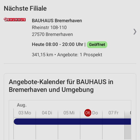
Nächste Filiale
BAUHAUS Bremerhaven
Rheinstr 108-110
❯
27570 Bremerhaven
Heute 08:00 - 20:00 Uhr |
Geöffnet
341,15 km • Angebote: 1 Prospekt
Angebote-Kalender für BAUHAUS in
Bremerhaven und Umgebung
Aug.
03
Mo
04
Di
05
Mi
06
Do
07
Fr
08
S
B