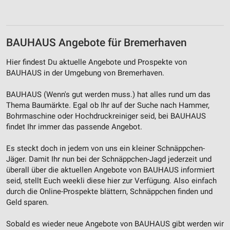
Entwicklung und Verbesserung der Angebote
Verwendung reduzierter Daten zur Auswahl von
Inhalten
BAUHAUS Angebote für Bremerhaven
IAB-Besonderheiten:
Hier findest Du aktuelle Angebote und Prospekte von
Verwendung genauer Standortdaten
BAUHAUS in der Umgebung von Bremerhaven.
Geräte anhand von aktiv angeforderten
BAUHAUS (Wenn's gut werden muss.) hat alles rund um das
Informationen identifizieren
Thema Baumärkte. Egal ob Ihr auf der Suche nach Hammer,
Nicht-IAB-Verarbeitungszwecke:
Bohrmaschine oder Hochdruckreiniger seid, bei BAUHAUS
findet Ihr immer das passende Angebot.
Notwendig
Es steckt doch in jedem von uns ein kleiner Schnäppchen-
Performance
Jäger. Damit Ihr nun bei der Schnäppchen-Jagd jederzeit und
Funktional
überall über die aktuellen Angebote von BAUHAUS informiert
seid, stellt Euch weekli diese hier zur Verfügung. Also einfach
Werbung
durch die Online-Prospekte blättern, Schnäppchen finden und
Geld sparen.
Sobald es wieder neue Angebote von BAUHAUS gibt werden wir