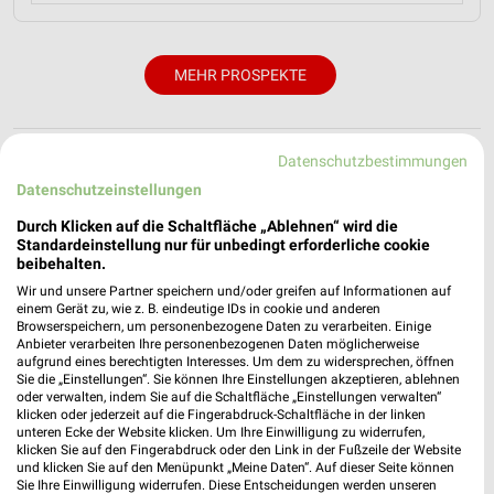
MEHR PROSPEKTE
Datenschutzbestimmungen
Datenschutzeinstellungen
weekli - Prospekte & Angebote App
Durch Klicken auf die Schaltfläche „Ablehnen“ wird die
Standardeinstellung nur für unbedingt erforderliche cookie
beibehalten.
Alle BAUHAUS Angebote immer griffbereit – mit der
kostenlosen weekli App für iOS & Android.
Wir und unsere Partner speichern und/oder greifen auf Informationen auf
einem Gerät zu, wie z. B. eindeutige IDs in cookie und anderen
Browserspeichern, um personenbezogene Daten zu verarbeiten. Einige
✔
Standortgenaue Angebote
Anbieter verarbeiten Ihre personenbezogenen Daten möglicherweise
✔
Folge deinem Lieblingshändler
aufgrund eines berechtigten Interesses. Um dem zu widersprechen, öffnen
Sie die „Einstellungen“. Sie können Ihre Einstellungen akzeptieren, ablehnen
✔
Push-Benachrichtigungen bei neuen Prospekten
oder verwalten, indem Sie auf die Schaltfläche „Einstellungen verwalten“
✔
Einkaufsliste - Einkauf stressfrei planen
klicken oder jederzeit auf die Fingerabdruck-Schaltfläche in der linken
unteren Ecke der Website klicken. Um Ihre Einwilligung zu widerrufen,
klicken Sie auf den Fingerabdruck oder den Link in der Fußzeile der Website
JETZT LADEN UND SPAREN!
und klicken Sie auf den Menüpunkt „Meine Daten“. Auf dieser Seite können
Sie Ihre Einwilligung widerrufen. Diese Entscheidungen werden unseren