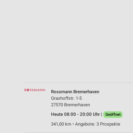
Messung der Performance von Inhalten
Analyse von Zielgruppen durch Statistiken oder Kombinationen 
Quellen
Entwicklung und Verbesserung der Angebote
Verwendung reduzierter Daten zur Auswahl von Inhalten
IAB-Besonderheiten:
Verwendung genauer Standortdaten
Geräte anhand von aktiv angeforderten Informationen identifizie
Nicht-IAB-Verarbeitungszwecke:
Rossmann Bremerhaven
Notwendig
Grashoffstr. 1-5
27570 Bremerhaven
Performance
Heute 08:00 - 20:00 Uhr |
Geöffnet
Funktional
341,00 km • Angebote: 3 Prospekte
Werbung