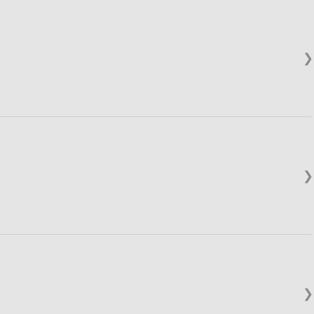
❯
❯
❯