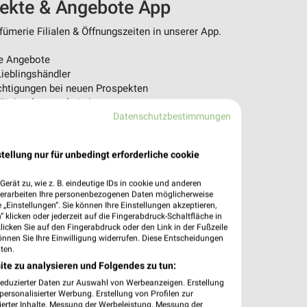
pekte & Angebote App
ümerie Filialen & Öffnungszeiten in unserer App.
e Angebote
ieblingshändler
htigungen bei neuen Prospekten
 Einkauf stressfrei planen
Datenschutzbestimmungen
 App jetzt laden oder QR-Code scannen.
tellung nur für unbedingt erforderliche cookie
erät zu, wie z. B. eindeutige IDs in cookie und anderen
verarbeiten Ihre personenbezogenen Daten möglicherweise
„Einstellungen“. Sie können Ihre Einstellungen akzeptieren,
 klicken oder jederzeit auf die Fingerabdruck-Schaltfläche in
klicken Sie auf den Fingerabdruck oder den Link in der Fußzeile
önnen Sie Ihre Einwilligung widerrufen. Diese Entscheidungen
ten.
ite zu analysieren und Folgendes zu tun:
reduzierter Daten zur Auswahl von Werbeanzeigen. Erstellung
ersonalisierter Werbung. Erstellung von Profilen zur
ierter Inhalte. Messung der Werbeleistung. Messung der