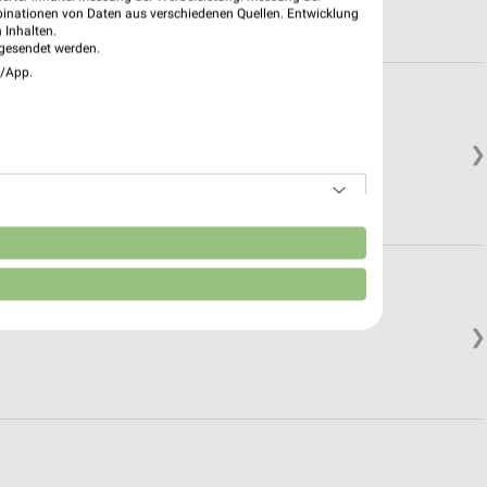
binationen von Daten aus verschiedenen Quellen. Entwicklung
 Inhalten.
gesendet werden.
e/App.
❯
n
❯