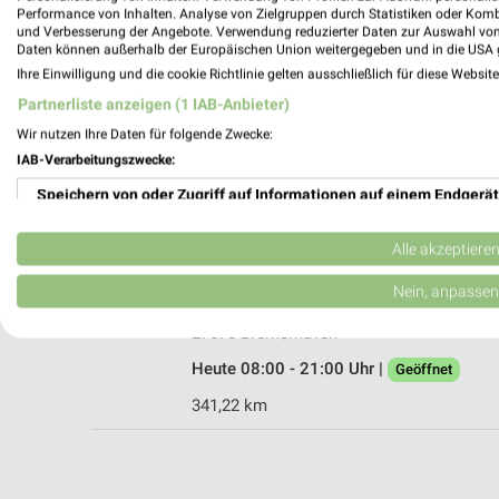
Performance von Inhalten. Analyse von Zielgruppen durch Statistiken oder Kom
und Verbesserung der Angebote. Verwendung reduzierter Daten zur Auswahl von
Daten können außerhalb der Europäischen Union weitergegeben und in die USA 
Ihre Einwilligung und die cookie Richtlinie gelten ausschließlich für diese Websit
Rossmann Bremerhaven
Partnerliste anzeigen (1 IAB-Anbieter)
Elbestr. 97
Wir nutzen Ihre Daten für folgende Zwecke:
27570 Bremerhaven
IAB-Verarbeitungszwecke:
Heute 08:00 - 21:00 Uhr |
Geöffnet
Speichern von oder Zugriff auf Informationen auf einem Endgerät
341,34 km • Angebote: 3 Prospekte
Verwendung reduzierter Daten zur Auswahl von Werbeanzeigen
Alle akzeptiere
dm Bremerhaven
Erstellung von Profilen für personalisierte Werbung
Nein, anpassen
Elbestraße 120
Verwendung von Profilen zur Auswahl personalisierter Werbung
27570 Bremerhaven
Heute 08:00 - 21:00 Uhr |
Geöffnet
Erstellung von Profilen zur Personalisierung von Inhalten
341,22 km
Verwendung von Profilen zur Auswahl personalisierter Inhalte
Messung der Werbeleistung