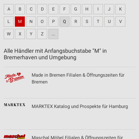
A
B
C
D
E
F
G
H
I
J
K
L
M
N
O
P
Q
R
S
T
U
V
W
X
Y
Z
...
Alle Händler mit Anfangsbuchstabe "M" in
Bremerhaven und Umgebung
Made in Bremen Filialen & Öffnungszeiten für
Bremen
MARKTEX Katalog und Prospekte für Hamburg
Maschal Möbel Filialen & Öffnungszeiten für