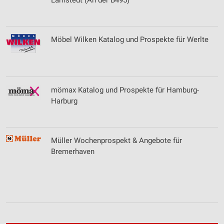
Lamstedt (An der B495)
Messung der Performance von Inhalten
Analyse von Zielgruppen durch Statistiken oder
Kombinationen von Daten aus verschiedenen
Möbel Wilken Katalog und Prospekte für Werlte
Quellen
Entwicklung und Verbesserung der Angebote
Verwendung reduzierter Daten zur Auswahl von
mömax Katalog und Prospekte für Hamburg-
Inhalten
Harburg
IAB-Besonderheiten:
Verwendung genauer Standortdaten
Müller Wochenprospekt & Angebote für
Geräte anhand von aktiv angeforderten
Bremerhaven
Informationen identifizieren
Nicht-IAB-Verarbeitungszwecke:
Notwendig
Performance