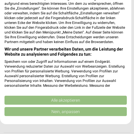
aufgrund eines berechtigten Interesses. Um dem zu widersprechen, öffnen
Sie die „Einstellungen“. Sie können Ihre Einstellungen akzeptieren, ablehnen
oder verwalten, indem Sie auf die Schaltfläche „Einstellungen verwalten“
klicken oder jederzeit auf die Fingerabdruck-Schaltfläche in der linken
Möbel Jähnichen Filialen & Öffnungszeiten für
unteren Ecke der Website klicken. Um Ihre Einwilligung zu widerrufen,
Stade
klicken Sie auf den Fingerabdruck oder den Link in der Fußzeile der Website
und klicken Sie auf den Menüpunkt „Meine Daten“. Auf dieser Seite können
Sie Ihre Einwilligung widerrufen. Diese Entscheidungen werden unseren
Partnern mitgeteilt und haben keinen Einfluss auf die Browserdaten.
Wir und unsere Partner verarbeiten Daten, um die Leistung der
Möbel Kassens Filialen & Öffnungszeiten für
Website zu analysieren und Folgendes zu tun:
Esterwegen
Speichern von oder Zugriff auf Informationen auf einem Endgerät.
Verwendung reduzierter Daten zur Auswahl von Werbeanzeigen. Erstellung
von Profilen für personalisierte Werbung. Verwendung von Profilen zur
Auswahl personalisierter Werbung. Erstellung von Profilen zur
Möbel Kraft Katalog und Prospekte für Buchholz
Personalisierung von Inhalten. Verwendung von Profilen zur Auswahl
personalisierter Inhalte. Messung der Werbeleistung. Messung der
Performance von Inhalten. Analyse von Zielgruppen durch Statistiken oder
Kombinationen von Daten aus verschiedenen Quellen. Entwicklung und
Verbesserung der Angebote. Verwendung reduzierter Daten zur Auswahl
Alle akzeptieren
von Inhalten.
Daten können außerhalb der Europäischen Union weitergegeben und in die
Möbel Lindemann Filialen & Öffnungszeiten für
Nein, anpassen
USA gesendet werden.
Esterwegen
Ihre Einwilligung und die cookie Richtlinie gelten ausschließlich für diese
Website/App.
Partnerliste anzeigen (1 IAB-Anbieter)