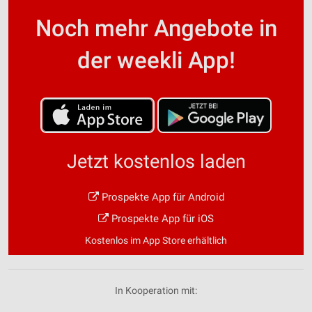
Funktional
Noch mehr Angebote in
Werbung
der weekli App!
Jetzt kostenlos laden
Prospekte App für Android
Prospekte App für iOS
Kostenlos im App Store erhältlich
In Kooperation mit: